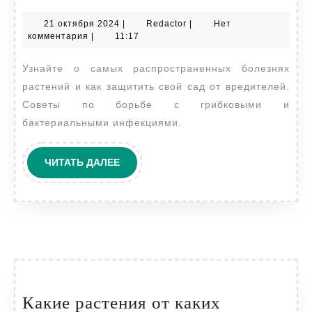
растений:
21
Redactor
21 октября 2024
|
Redactor
|
Нет
угроза
октября
комментария
|
11:17
и
2024
Узнайте о самых распространенных болезнях
защита
растений и как защитить свой сад от вредителей.
Советы по борьбе с грибковыми и
бактериальными инфекциями.
ЧИТАТЬ
ЧИТАТЬ ДАЛЕЕ
ДАЛЕЕ
Какие растения от каких