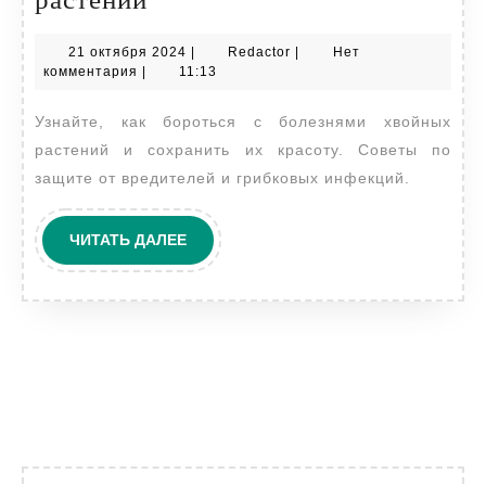
с
21
Redactor
21 октября 2024
|
Redactor
|
Нет
болезнями
октября
комментария
|
11:13
хвойных
2024
Узнайте, как бороться с болезнями хвойных
растений
растений и сохранить их красоту. Советы по
защите от вредителей и грибковых инфекций.
ЧИТАТЬ
ЧИТАТЬ ДАЛЕЕ
ДАЛЕЕ