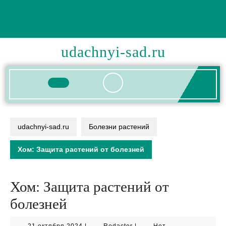
Перейти
к
содержимому
udachnyi-sad.ru
Кнопка
Открыть
udachnyi-sad.ru
Болезни растений
Хом: Защита растений от болезней
Хом: Защита растений от
болезней
21
Redactor