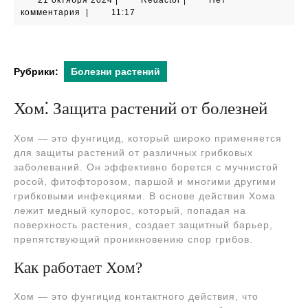
21 октября 2024
|
Redactor
|
Нет
октября
комментария
|
11:17
2024
Рубрики:
Болезни растений
Хом⁚ Защита растений от болезней
Хом — это фунгицид, который широко применяется
для защиты растений от различных грибковых
заболеваний. Он эффективно борется с мучнистой
росой, фитофторозом, паршой и многими другими
грибковыми инфекциями. В основе действия Хома
лежит медный купорос, который, попадая на
поверхность растения, создает защитный барьер,
препятствующий проникновению спор грибов.
Как работает Хом?
Хом — это фунгицид контактного действия, что