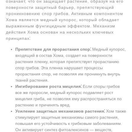
означает, что он защищает растение, образуя на его
поверхности защитный барьер, препятствующий
проникновению спор грибов. Активным компонентом
Хома является медный купорос, который обладает
выраженным фунгицидным эффектом. Механизм
действия Хома основан на нескольких ключевых
принципах⁚
Препятствие для прорастания спор⁚
Медный купорос,
входящий в состав Хома, создает на поверхности
растения пленку, которая препятствует прорастанию
спор грибов. Эта пленка нарушает процессы
прорастания спор, не позволяя им проникнуть внутрь
тканей растения.
Ингибирование роста мицелия⁚
Если споры грибов
все же проросли, медный купорос подавляет рост
мицелия гриба, не позволяя ему распространяться по
растению и причинять вред.
Усиление защитных механизмов растения⁚
Хом также
стимулирует защитные механизмы самого растения,
повышая его устойчивость к грибковым заболеваниям.
Он активирует синтез фитоалексинов — веществ,