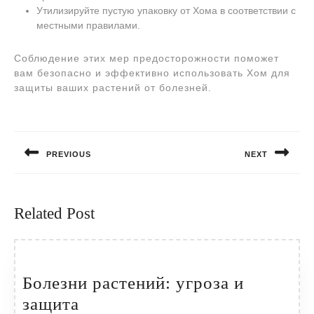
Утилизируйте пустую упаковку от Хома в соответствии с
местными правилами.
Соблюдение этих мер предосторожности поможет
вам безопасно и эффективно использовать Хом для
защиты ваших растений от болезней.
Навигация
по
PREVIOUS
NEXT
записям
Предыдущая
Следующая
запись:
запись:
Related Post
Болезни растений: угроза и
Болезни
защита