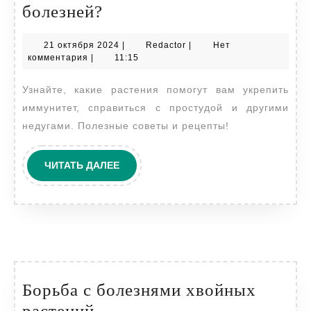
Какие
болезней?
растения
21
Redactor
21 октября 2024
|
Redactor
|
Нет
от
октября
комментария
|
11:15
каких
2024
Узнайте, какие растения помогут вам укрепить
болезней?
иммунитет, справиться с простудой и другими
недугами. Полезные советы и рецепты!
ЧИТАТЬ
ЧИТАТЬ ДАЛЕЕ
ДАЛЕЕ
Борьба с болезнями хвойных
Борьба
растений