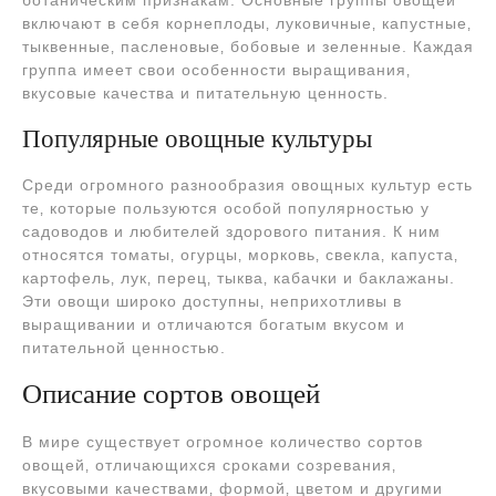
ботаническим признакам. Основные группы овощей
включают в себя корнеплоды‚ луковичные‚ капустные‚
тыквенные‚ пасленовые‚ бобовые и зеленные. Каждая
группа имеет свои особенности выращивания‚
вкусовые качества и питательную ценность.
Популярные овощные культуры
Среди огромного разнообразия овощных культур есть
те‚ которые пользуются особой популярностью у
садоводов и любителей здорового питания. К ним
относятся томаты‚ огурцы‚ морковь‚ свекла‚ капуста‚
картофель‚ лук‚ перец‚ тыква‚ кабачки и баклажаны.
Эти овощи широко доступны‚ неприхотливы в
выращивании и отличаются богатым вкусом и
питательной ценностью.
Описание сортов овощей
В мире существует огромное количество сортов
овощей‚ отличающихся сроками созревания‚
вкусовыми качествами‚ формой‚ цветом и другими