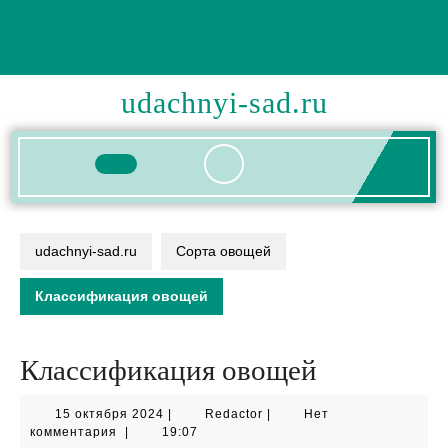
Перейти
к
содержимому
udachnyi-sad.ru
Кнопка
Открыть
udachnyi-sad.ru
Сорта овощей
Классификация овощей
Классификация овощей
15
Redactor
15 октября 2024
|
Redactor
|
Нет
октября
комментария
|
19:07