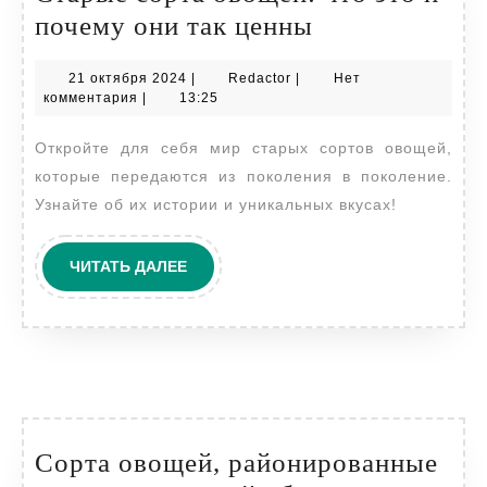
Старые
почему они так ценны
сорта
21
Redactor
21 октября 2024
|
Redactor
|
Нет
овощей:
октября
комментария
|
13:25
что
2024
Откройте для себя мир старых сортов овощей,
это
которые передаются из поколения в поколение.
и
Узнайте об их истории и уникальных вкусах!
почему
они
ЧИТАТЬ
ЧИТАТЬ ДАЛЕЕ
так
ДАЛЕЕ
ценны
Сорта овощей, районированные