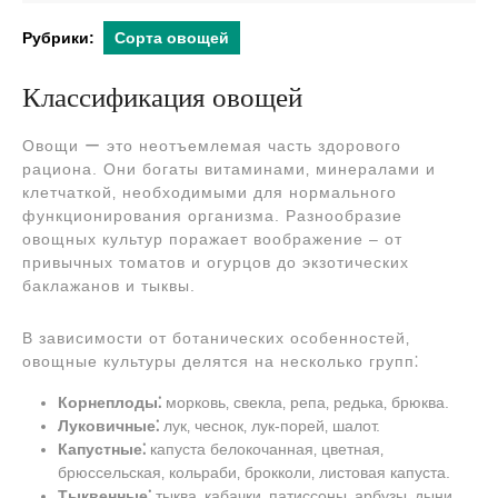
2024
Рубрики:
Сорта овощей
Классификация овощей
Овощи ー это неотъемлемая часть здорового
рациона. Они богаты витаминами‚ минералами и
клетчаткой‚ необходимыми для нормального
функционирования организма. Разнообразие
овощных культур поражает воображение ‒ от
привычных томатов и огурцов до экзотических
баклажанов и тыквы.
В зависимости от ботанических особенностей‚
овощные культуры делятся на несколько групп⁚
Корнеплоды⁚
морковь‚ свекла‚ репа‚ редька‚ брюква.
Луковичные⁚
лук‚ чеснок‚ лук-порей‚ шалот.
Капустные⁚
капуста белокочанная‚ цветная‚
брюссельская‚ кольраби‚ брокколи‚ листовая капуста.
Тыквенные⁚
тыква‚ кабачки‚ патиссоны‚ арбузы‚ дыни.