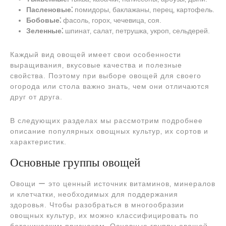
Пасленовые⁚
помидоры‚ баклажаны‚ перец‚ картофель.
Бобовые⁚
фасоль‚ горох‚ чечевица‚ соя.
Зеленные⁚
шпинат‚ салат‚ петрушка‚ укроп‚ сельдерей.
Каждый вид овощей имеет свои особенности
выращивания‚ вкусовые качества и полезные
свойства. Поэтому при выборе овощей для своего
огорода или стола важно знать‚ чем они отличаются
друг от друга.
В следующих разделах мы рассмотрим подробнее
описание популярных овощных культур‚ их сортов и
характеристик.
Основные группы овощей
Овощи ー это ценный источник витаминов‚ минералов
и клетчатки‚ необходимых для поддержания
здоровья. Чтобы разобраться в многообразии
овощных культур‚ их можно классифицировать по