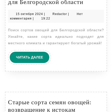
Сорта
для Белгородской области
овощей,
15
Redactor
15 октября 2024
|
Redactor
|
Нет
райониро
октября
комментария
|
19:22
для
2024
Поиск сортов овощей для Белгородской области?
Белгород
Узнайте, какие сорта идеально подходят для
области
местного климата и гарантируют богатый урожай!
ЧИТАТЬ
ЧИТАТЬ ДАЛЕЕ
ДАЛЕЕ
Старые сорта семян овощей:
Старые
возвращение к истокам