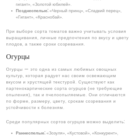
гигант»‚ «Золотой юбилей».
Позднеспелые⁚
«Черный принц»‚ «Сладкий перец»‚
«Гигант»‚ «Краснобай».
При выборе сорта томатов важно учитывать условия
выращивания‚ личные предпочтения по вкусу и цвету
плодов‚ а также сроки созревания.
Огурцы
Огурцы ー это одна из самых любимых овощных
культур‚ которая радует нас своим освежающим
вкусом и хрустящей текстурой. Существуют как
партенокарпические сорта огурцов (не требующие
опыления)‚ так и пчелоопыляемые. Они отличаются
по форме‚ размеру‚ цвету‚ срокам созревания и
устойчивости к болезням.
Среди популярных сортов огурцов можно выделить⁚
Раннеспелые⁚
«Зозуля»‚ «Кустовой»‚ «Конкурент»‚