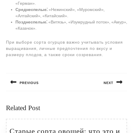
«Герман».
Среднеспелые⁚
«Нежинский»‚ «Муромский»‚
«Алтайский»‚ «Китайский».
Позднеспелые⁚
«Витязь»‚ «Изумрудный поток»‚ «Амур»‚
«Казачок».
При выборе сорта огурцов важно учитывать условия
выращивания‚ личные предпочтения по вкусу и
размеру плодов‚ а также сроки созревания.
Навигация
по
PREVIOUS
NEXT
записям
Предыдущая
Следующая
запись:
запись:
Related Post
Старые сорта овощей: что это и