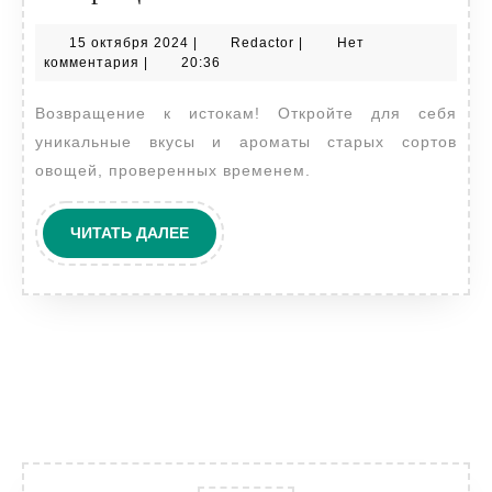
сорта
15
Redactor
15 октября 2024
|
Redactor
|
Нет
семян
октября
комментария
|
20:36
овощей:
2024
Возвращение к истокам! Откройте для себя
возвращени
уникальные вкусы и ароматы старых сортов
к
овощей, проверенных временем.
истокам
ЧИТАТЬ
ЧИТАТЬ ДАЛЕЕ
ДАЛЕЕ