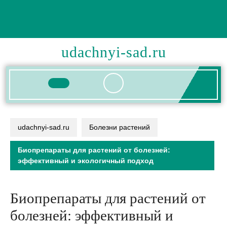
Перейти
к
содержимому
udachnyi-sad.ru
Кнопка
Открыть
udachnyi-sad.ru
Болезни растений
Биопрепараты для растений от болезней:
эффективный и экологичный подход
Биопрепараты для растений от
болезней: эффективный и