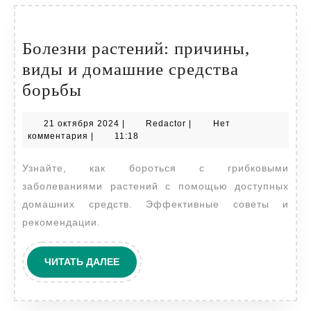
Болезни растений: причины,
виды и домашние средства
Болезни
борьбы
растений:
21
Redactor
21 октября 2024
|
Redactor
|
Нет
причины,
октября
комментария
|
11:18
виды
2024
Узнайте, как бороться с грибковыми
и
заболеваниями растений с помощью доступных
домашние
домашних средств. Эффективные советы и
средства
рекомендации.
борьбы
ЧИТАТЬ
ЧИТАТЬ ДАЛЕЕ
ДАЛЕЕ