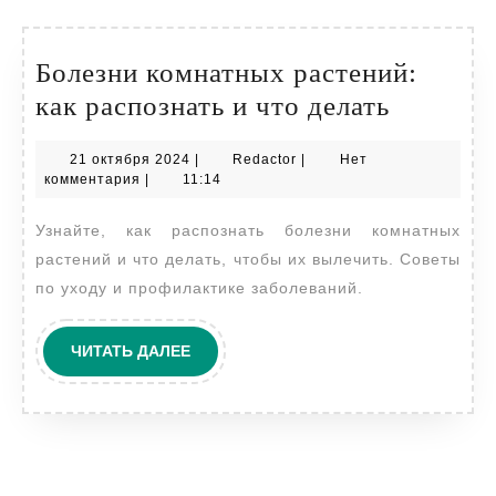
Болезни комнатных растений:
Болезни
как распознать и что делать
комнат
21
Redactor
21 октября 2024
|
Redactor
|
Нет
растени
октября
комментария
|
11:14
как
2024
Узнайте, как распознать болезни комнатных
распозн
растений и что делать, чтобы их вылечить. Советы
и
по уходу и профилактике заболеваний.
что
делать
ЧИТАТЬ
ЧИТАТЬ ДАЛЕЕ
ДАЛЕЕ