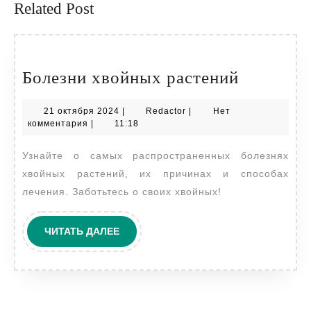
Related Post
Болезни
Болезни хвойных растений
хвойных
21
Redactor
21 октября 2024
|
Redactor
|
Нет
растений
октября
комментария
|
11:18
2024
Узнайте о самых распространенных болезнях
хвойных растений, их причинах и способах
лечения. Заботьтесь о своих хвойных!
ЧИТАТЬ
ЧИТАТЬ ДАЛЕЕ
ДАЛЕЕ