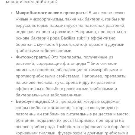
механизмом действия⁚
Микробиологические препараты⁚
В их основе лежат
живые микроорганизмы, такие как бактерии, грибы или
вирусы, которые паразитируют на патогенах растений,
подавляя их рост и развитие. Например, препараты на
основе бактерий рода Bacillus subtilis эффективно
борются с мучнистой росой, фитофторозом и другими
грибковыми заболеваниями.
Фитоэкстракты⁚
Это препараты, полученные из
растений, содержащие фитонциды ⎻ биологически
активные вещества, обладающие антимикробными и
противогрибковыми свойствами. Например, препараты
на основе чеснока, лука, хрена и других растений
эффективны в борьбе с различными грибковыми и
бактериальными заболеваниями.
Биофунгициды⁚
Это препараты, которые содержат
споры грибов-антагонистов, которые конкурируют с
патогенными грибами за питательные вещества и место
обитания, подавляя их рост. Например, препараты на
основе грибов рода Trichoderma эффективны в борьбе с
корневыми гнилями, фузариозом и другими грибковыми