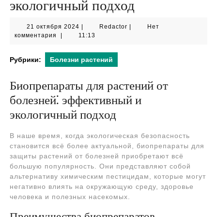
экологичный подход
21
Redactor
21 октября 2024
|
Redactor
|
Нет
октября
комментария
|
11:13
2024
Рубрики:
Болезни растений
Биопрепараты для растений от
болезней⁚ эффективный и
экологичный подход
В наше время, когда экологическая безопасность
становится всё более актуальной, биопрепараты для
защиты растений от болезней приобретают всё
большую популярность. Они представляют собой
альтернативу химическим пестицидам, которые могут
негативно влиять на окружающую среду, здоровье
человека и полезных насекомых.
Преимущества биопрепаратов