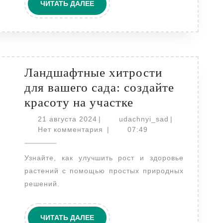
ЧИТАТЬ
ЧИТАТЬ ДАЛЕЕ
ДАЛЕЕ
Ландшафтные хитрости
для вашего сада: создайте
Ландшафтные
красоту на участке
хитрости
21
udachnyi_sad
21 августа 2024
|
udachnyi_sad
|
августа
для
Нет комментария
|
07:49
2024
вашего
Узнайте, как улучшить рост и здоровье
сада:
растений с помощью простых природных
создайте
решений.
красоту
на
ЧИТАТЬ
ЧИТАТЬ ДАЛЕЕ
участке