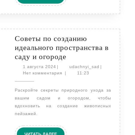
ДАЛЕЕ
Советы по созданию
идеального пространства в
Советы
саду и огороде
по
1
udachnyi_sad
1 августа 2024
|
udachnyi_sad
|
августа
созданию
Нет комментария
|
11:23
2024
идеального
Раскройте секреты природного ухода за
пространства
вашим садом и огородом, чтобы
в
вдохновить на создание живописных
саду
пейзажей.
и
огороде
ЧИТАТЬ
ЧИТАТЬ ДАЛЕЕ