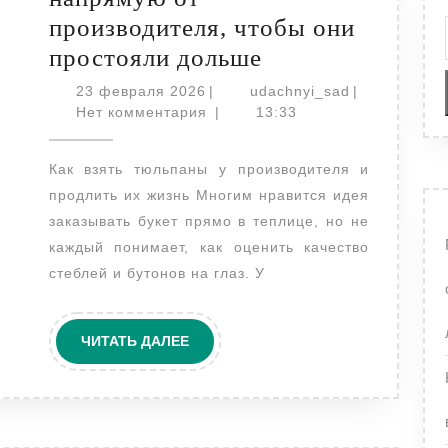
производителя, чтобы они
Как
простояли дольше
выбрать
23
udachnyi_sa
23 февраля 2026
|
udachnyi_sad
|
февраля
тюльпаны
Нет комментария
|
13:33
2026
напрямую
Как взять тюльпаны у производителя и
от
продлить их жизнь Многим нравится идея
производителя,
заказывать букет прямо в теплице, но не
чтобы
каждый понимает, как оценить качество
они
стеблей и бутонов на глаз. У
простояли
дольше
ЧИТАТЬ
ЧИТАТЬ ДАЛЕЕ
ДАЛЕЕ