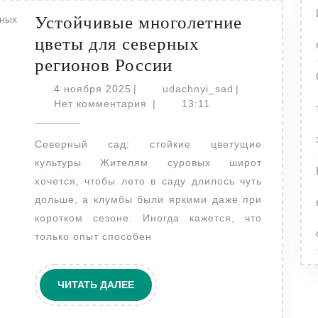
Устойчивые многолетние
цветы для северных
Устойчивые
регионов России
многолетние
4
udachnyi_sad
4 ноября 2025
|
udachnyi_sad
|
ноября
цветы
Нет комментария
|
13:11
2025
для
Северный сад: стойкие цветущие
северных
культуры Жителям суровых широт
регионов
хочется, чтобы лето в саду длилось чуть
России
дольше, а клумбы были яркими даже при
коротком сезоне. Иногда кажется, что
только опыт способен
ЧИТАТЬ
ЧИТАТЬ ДАЛЕЕ
ДАЛЕЕ