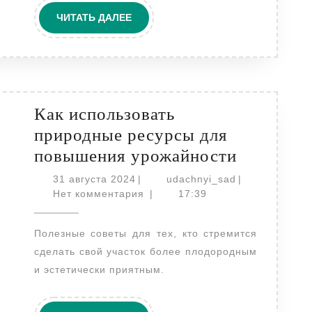
и
ЧИТАТЬ
ЧИТАТЬ ДАЛЕЕ
ДАЛЕЕ
практические
советы
Как использовать
природные ресурсы для
Как
повышения урожайности
использо
31
udachnyi_sad
31 августа 2024
|
udachnyi_sad
|
августа
природн
Нет комментария
|
17:39
2024
ресурсы
Полезные советы для тех, кто стремится
для
сделать свой участок более плодородным
повышен
и эстетически приятным.
урожайн