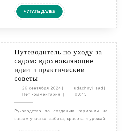
ЧИТАТЬ
ЧИТАТЬ ДАЛЕЕ
ДАЛЕЕ
Путеводитель по уходу за
садом: вдохновляющие
идеи и практические
Путеводитель
советы
по
26
udachnyi_sa
26 сентября 2024
|
udachnyi_sad
|
уходу
сентября
Нет комментария
|
03:43
2024
за
Руководство по созданию гармонии на
садом:
вашем участке: забота, красота и урожай.
вдохновляющие
идеи