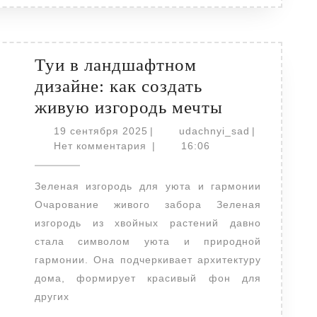
Туи в ландшафтном
дизайне: как создать
Туи
живую изгородь мечты
в
19
udachnyi_sa
19 сентября 2025
|
udachnyi_sad
|
сентября
ландшафтн
Нет комментария
|
16:06
2025
дизайне:
Зеленая изгородь для уюта и гармонии
как
Очарование живого забора Зеленая
создать
изгородь из хвойных растений давно
живую
стала символом уюта и природной
изгородь
гармонии. Она подчеркивает архитектуру
мечты
дома, формирует красивый фон для
других