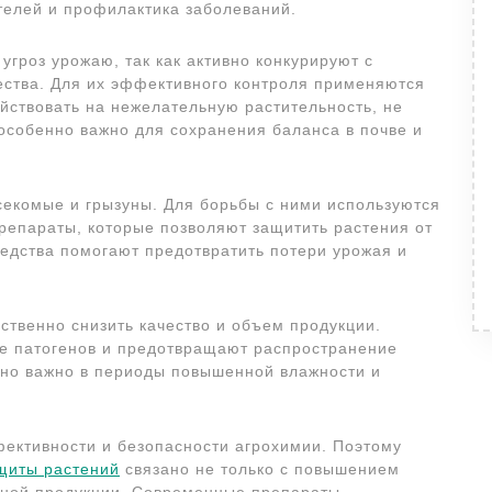
телей и профилактика заболеваний.
угроз урожаю, так как активно конкурируют с
щества. Для их эффективного контроля применяются
йствовать на нежелательную растительность, не
особенно важно для сохранения баланса в почве и
секомые и грызуны. Для борьбы с ними используются
репараты, которые позволяют защитить растения от
редства помогают предотвратить потери урожая и
ственно снизить качество и объем продукции.
е патогенов и предотвращают распространение
нно важно в периоды повышенной влажности и
ективности и безопасности агрохимии. Поэтому
щиты растений
связано не только с повышением
ечной продукции. Современные препараты