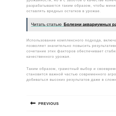
разрабатываются таким образом, чтобы мини
оставлять вредных остатков в урожае.
Читать статью
Болезни аквариумных ра
Использование комплексного подхода, включ
позволяет значительно повысить результатив
сочетание этих факторов обеспечивает стаб
качественного урожая.
Таким образом, грамотный выбор и своевре
становится важной частью современного агр
добиваться высоких результатов даже в слож
Навигация
по
PREVIOUS
записям
Предыдущая
запись: