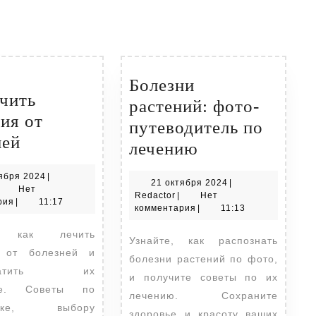
Болезни
ечить
растений: фото-
ия от
путеводитель по
Как
ней
Болезни
лечению
лечить
растений:
21
ября 2024
|
растения
21
21 октября 2024
|
фото-
edactor
октября
Нет
Redactor
октября
Redactor
|
Нет
от
2024
рия
|
11:17
путеводитель
2024
комментария
|
11:13
болезней
по
Узнайте, как распознать
лечению
я от болезней и
болезни растений по фото,
твратить их
и получите советы по их
ие. Советы по
лечению. Сохраните
стике, выбору
здоровье и красоту ваших