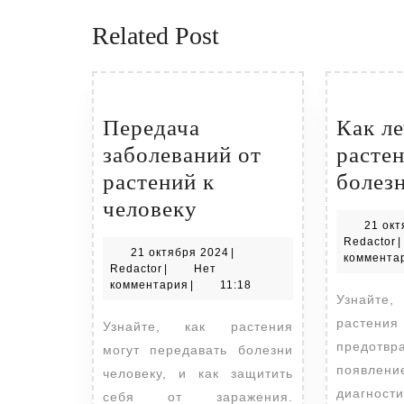
Related Post
Передача
Как л
заболеваний от
растен
растений к
болез
Передача
человеку
21 окт
заболеваний
R
Redactor
|
21
21 октября 2024
|
от
коммента
Redactor
октября
Redactor
|
Нет
растений
2024
комментария
|
11:18
Узнайте, как лечить
к
растени
Узнайте, как растения
человеку
предо
могут передавать болезни
появлен
человеку, и как защитить
диагно
себя от заражения.