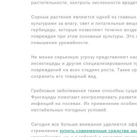
растительности, контроль численности вреди
Сорные растения являются одной из главных 
культурами за влагу, свет и питательные ве
гербициды, которые позволяют точечно возде
повреждая при этом основные культуры. Это 
повышения урожайности.
Не менее серьезную угрозу представляют на
инсектициды и другие специализированные п
повреждений на всех стадиях роста. Такие с
сохранить его товарный вид.
Грибковые заболевания также способны суще
Фунгициды помогают контролировать развити
инфекций на посевах. Их применение особе
нестабильных погодных условий.
Сегодня все больше внимания уделяется эфф
стремление
купить современные средства за
урожайности, но и с заботой о качестве кон