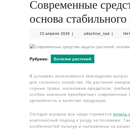
Современные средст
основа стабильного
23
udachnyi_
23 апреля 2026
|
udachnyi_sad
|
Не
апреля
2026
Рубрики:
Болезни растений
В условиях интенсивного земледелия вопрос
для сельского хозяйства. На растения ежедн
сорные травы, насекомые-вредители, грибко
особое значение приобретают современные 
урожайность и качество продукции.
Сегодня аграрии все чаще стремятся
купить 
комплексный подход к уходу за посевами. Та
особенностей культур и направлены на реше