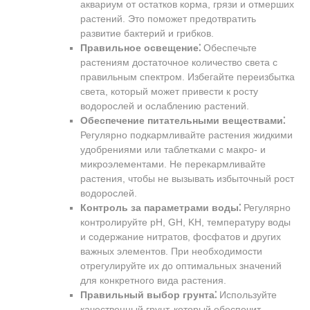
аквариум от остатков корма, грязи и отмерших
растений. Это поможет предотвратить
развитие бактерий и грибков.
Правильное освещение⁚
Обеспечьте
растениям достаточное количество света с
правильным спектром. Избегайте переизбытка
света, который может привести к росту
водорослей и ослаблению растений.
Обеспечение питательными веществами⁚
Регулярно подкармливайте растения жидкими
удобрениями или таблетками с макро- и
микроэлементами. Не перекармливайте
растения, чтобы не вызывать избыточный рост
водорослей.
Контроль за параметрами воды⁚
Регулярно
контролируйте pH, GH, KH, температуру воды
и содержание нитратов, фосфатов и других
важных элементов. При необходимости
отрегулируйте их до оптимальных значений
для конкретного вида растения.
Правильный выбор грунта⁚
Используйте
качественный грунт, который обеспечит