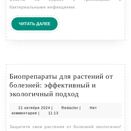
бактериальными инфекциями.
ЧИТАТЬ
ЧИТАТЬ ДАЛЕЕ
ДАЛЕЕ
Биопрепараты для растений от
болезней: эффективный и
Биопрепараты
экологичный подход
для
21
Redactor
21 октября 2024
|
Redactor
|
Нет
растений
октября
комментария
|
11:13
от
2024
Защитите свои растения от болезней экологично!
болезней: