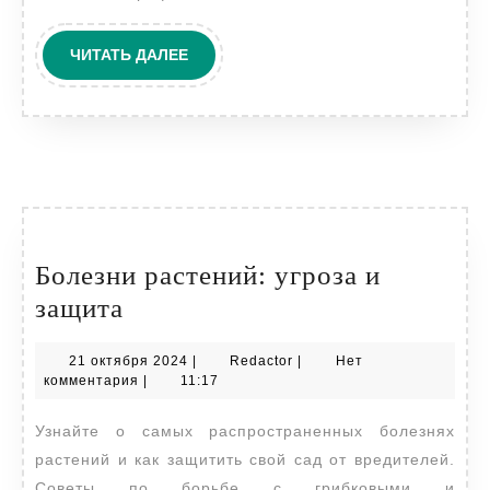
лечить
ЧИТАТЬ
ЧИТАТЬ ДАЛЕЕ
ДАЛЕЕ
Болезни растений: угроза и
Болезни
защита
растений:
21
Redactor
21 октября 2024
|
Redactor
|
Нет
угроза
октября
комментария
|
11:17
и
2024
Узнайте о самых распространенных болезнях
защита
растений и как защитить свой сад от вредителей.
Советы по борьбе с грибковыми и