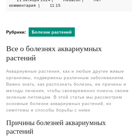
21 октября 2024
|
Redactor
|
Нет
октября
комментария
|
11:15
2024
Рубрики:
Болезни растений
Все о болезнях аквариумных
растений
Аквариумные растения, как и любые другие живые
организмы, подвержены различным заболеваниям.
Важно знать, как распознать болезнь, ее причины и
методы лечения, чтобы своевременно помочь своим
зеленым питомцам. В этой статье мы рассмотрим
основные болезни аквариумных растений, их
симптомы и способы борьбы с ними.
Причины болезней аквариумных
растений