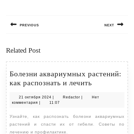
Навигация
по
PREVIOUS
NEXT
записям
Предыдущая
Следующая
запись:
запись:
Related Post
Болезни аквариумных растений:
Болезни
как распознать и лечить
аквариумны
21
Redactor
21 октября 2024
|
Redactor
|
Нет
растений:
октября
комментария
|
11:07
как
2024
Узнайте, как распознать болезни аквариумных
распознать
растений и спасти их от гибели. Советы по
и
лечению и профилактике.