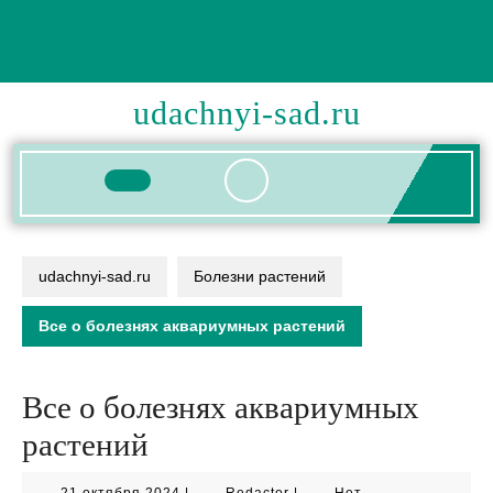
Перейти
к
содержимому
udachnyi-sad.ru
Кнопка
Открыть
udachnyi-sad.ru
Болезни растений
Все о болезнях аквариумных растений
Все о болезнях аквариумных
растений
21
Redactor