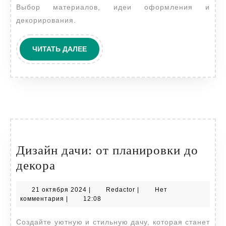
Выбор материалов, идеи оформления и
декорирования.
ЧИТАТЬ
ЧИТАТЬ ДАЛЕЕ
ДАЛЕЕ
Дизайн дачи: от планировки до
Дизайн
декора
дачи:
21
Redactor
21 октября 2024
|
Redactor
|
Нет
от
октября
комментария
|
12:08
планировки
2024
Создайте уютную и стильную дачу, которая станет
до