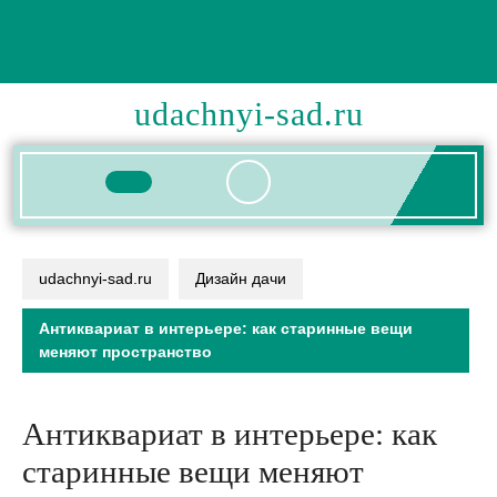
Перейти
к
содержимому
udachnyi-sad.ru
Кнопка
Открыть
udachnyi-sad.ru
Дизайн дачи
Антиквариат в интерьере: как старинные вещи
меняют пространство
Антиквариат в интерьере: как
старинные вещи меняют