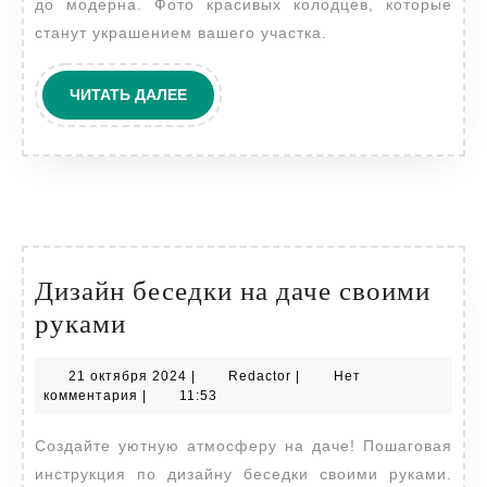
до модерна. Фото красивых колодцев, которые
фото
станут украшением вашего участка.
ЧИТАТЬ
ЧИТАТЬ ДАЛЕЕ
ДАЛЕЕ
Дизайн беседки на даче своими
Дизайн
руками
беседки
21
Redactor
21 октября 2024
|
Redactor
|
Нет
на
октября
комментария
|
11:53
даче
2024
Создайте уютную атмосферу на даче! Пошаговая
своими
инструкция по дизайну беседки своими руками.
руками