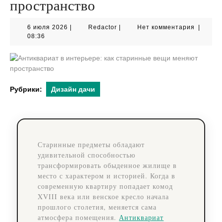
пространство
6
Redactor
6 июля 2026
|
Redactor
|
Нет комментария
|
июля
08:36
2026
Рубрики:
Дизайн дачи
Старинные предметы обладают
удивительной способностью
трансформировать обыденное жилище в
место с характером и историей. Когда в
современную квартиру попадает комод
XVIII века или венское кресло начала
прошлого столетия, меняется сама
атмосфера помещения.
Антиквариат