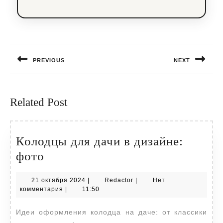
Навигация
по
PREVIOUS
NEXT
записям
Предыдущая
Следующая
запись:
запись:
Related Post
Колодцы для дачи в дизайне:
Колодцы
фото
для
21
Redactor
21 октября 2024
|
Redactor
|
Нет
дачи
октября
комментария
|
11:50
в
2024
Идеи оформления колодца на даче: от классики
дизайне: