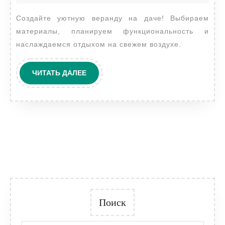
даче:
2024
Создайте уютную веранду на даче! Выбираем
планировка,
материалы, планируем функциональность и
материалы,
наслаждаемся отдыхом на свежем воздухе.
декор
и
ЧИТАТЬ
ЧИТАТЬ ДАЛЕЕ
мебель
ДАЛЕЕ
Поиск