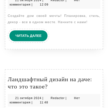
21
Redactor
21 октября 2024
|
Redactor
|
Нет
или
октября
комментария
|
12:09
дачи:
2024
Создайте дом своей мечты! Планировка, стиль,
пошаговая
декор - все в одном месте. Начните с нами!
инструкция
ЧИТАТЬ
ЧИТАТЬ ДАЛЕЕ
ДАЛЕЕ
Ландшафтный дизайн на даче:
Ландшафтный
что это такое?
дизайн
21
Redactor
21 октября 2024
|
Redactor
|
Нет
на
октября
комментария
|
11:48
даче:
2024