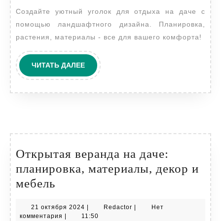
Создайте уютный уголок для отдыха на даче с
что
помощью ландшафтного дизайна. Планировка,
это
растения, материалы - все для вашего комфорта!
такое?
ЧИТАТЬ
ЧИТАТЬ ДАЛЕЕ
ДАЛЕЕ
Открытая веранда на даче:
планировка, материалы, декор и
Открытая
мебель
веранда
21
Redactor
21 октября 2024
|
Redactor
|
Нет
на
октября
комментария
|
11:50