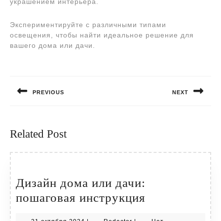
украшением интерьера.
Экспериментируйте с различными типами
освещения, чтобы найти идеальное решение для
вашего дома или дачи.
Навигация
по
PREVIOUS
NEXT
записям
Предыдущая
Следующая
запись:
запись:
Related Post
Дизайн дома или дачи:
Дизайн
пошаговая инструкция
дома