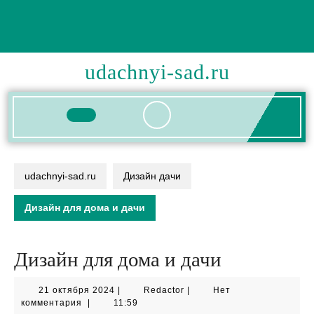
Перейти
к
содержимому
udachnyi-sad.ru
Кнопка
Открыть
udachnyi-sad.ru
Дизайн дачи
Дизайн для дома и дачи
Дизайн для дома и дачи
21
Redactor
21 октября 2024
|
Redactor
|
Нет
октября
комментария
|
11:59