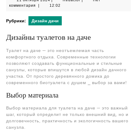
21 октября 2024
|
Redactor
|
Нет
октября
комментария
|
12:02
2024
Рубрики:
Дизайн дачи
Дизайны туалетов на даче
Туалет на даче ─ это неотъемлемая часть
комфортного отдыха. Современные технологии
позволяют создавать функциональные и стильные
санузлы, которые впишутся в любой дизайн дачного
участка. От простого деревянного домика до
современного биотуалета с душем ⎯ выбор за вами!
Выбор материала
Выбор материала для туалета на даче ─ это важный
шаг, который определит не только внешний вид, но и
долговечность, практичность и экологичность вашего
санузла.