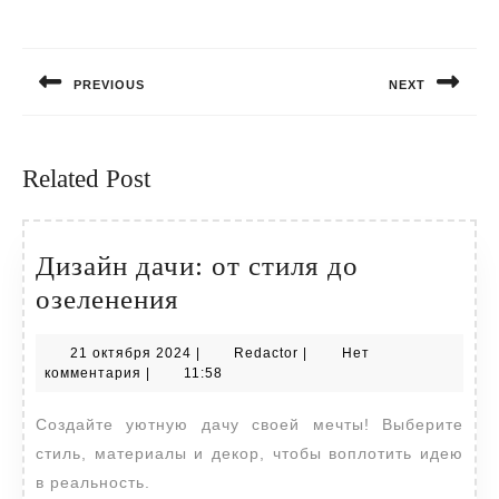
Навигация
по
PREVIOUS
NEXT
записям
Предыдущая
Следующая
запись:
запись:
Related Post
Дизайн дачи: от стиля до
Дизайн
озеленения
дачи:
21
Redactor
21 октября 2024
|
Redactor
|
Нет
от
октября
комментария
|
11:58
стиля
2024
Создайте уютную дачу своей мечты! Выберите
до
стиль, материалы и декор, чтобы воплотить идею
озеленения
в реальность.