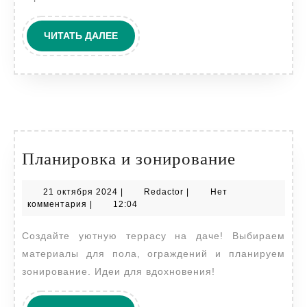
вдохновения
ЧИТАТЬ
ЧИТАТЬ ДАЛЕЕ
ДАЛЕЕ
Планиро
Планировка и зонирование
и
21
Redactor
21 октября 2024
|
Redactor
|
Нет
зониров
октября
комментария
|
12:04
2024
Создайте уютную террасу на даче! Выбираем
материалы для пола, ограждений и планируем
зонирование. Идеи для вдохновения!