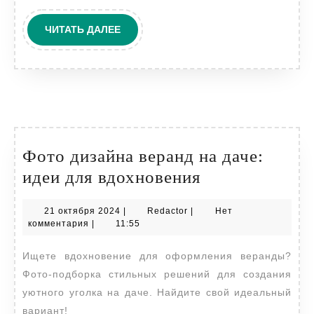
ЧИТАТЬ
ЧИТАТЬ ДАЛЕЕ
ДАЛЕЕ
Фото дизайна веранд на даче:
Фото
идеи для вдохновения
дизайна
21
Redactor
21 октября 2024
|
Redactor
|
Нет
веранд
октября
комментария
|
11:55
на
2024
Ищете вдохновение для оформления веранды?
даче:
Фото-подборка стильных решений для создания
идеи
уютного уголка на даче. Найдите свой идеальный
для
вариант!