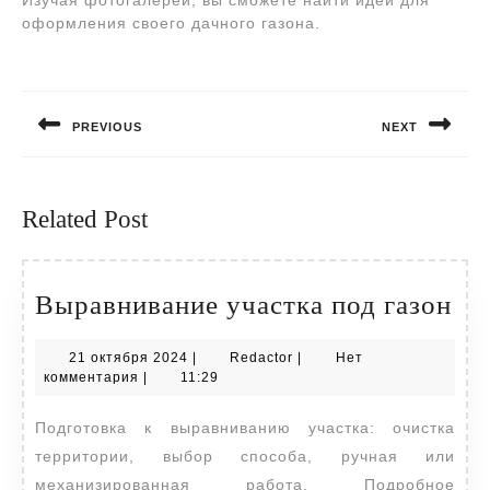
Изучая фотогалереи, вы сможете найти идеи для
оформления своего дачного газона.
Навигация
по
PREVIOUS
NEXT
записям
Предыдущая
Следующая
запись:
запись:
Related Post
Вы
Выравнивание участка под газон
уч
21
Redactor
21 октября 2024
|
Redactor
|
Нет
по
октября
комментария
|
11:29
га
2024
Подготовка к выравниванию участка: очистка
территории, выбор способа, ручная или
механизированная работа. Подробное