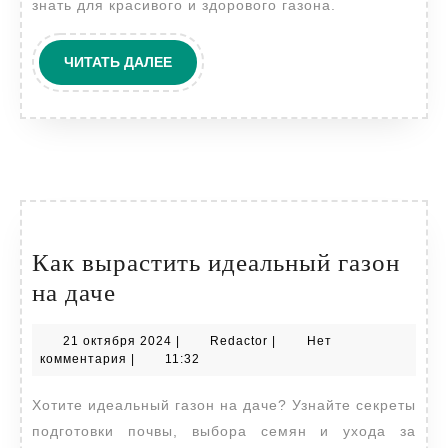
знать для красивого и здорового газона.
посева
семян
ЧИТАТЬ
ЧИТАТЬ ДАЛЕЕ
ДАЛЕЕ
Как вырастить идеальный газон
Как
на даче
вырастить
21
Redactor
21 октября 2024
|
Redactor
|
Нет
идеальный
октября
комментария
|
11:32
газон
2024
Хотите идеальный газон на даче? Узнайте секреты
на
подготовки почвы, выбора семян и ухода за
даче