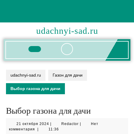
Перейти
к
содержимому
udachnyi-sad.ru
Кнопка
Открыть
udachnyi-sad.ru
Газон для дачи
Выбор газона для дачи
Выбор газона для дачи
21
Redactor
21 октября 2024
|
Redactor
|
Нет
октября
комментария
|
11:36