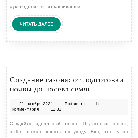
руководство по выравниванию.
ЧИТАТЬ
ЧИТАТЬ ДАЛЕЕ
ДАЛЕЕ
Создание газона: от подготовки
Создание
почвы до посева семян
газона:
21
Redactor
21 октября 2024
|
Redactor
|
Нет
от
октября
комментария
|
11:31
подготовки
2024
Создайте идеальный газон! Подготовка почвы,
почвы
выбор семян, советы по уходу. Все, что нужно
до