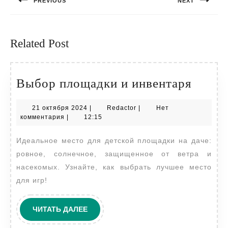
PREVIOUS
NEXT
записям
Предыдущая
Следующая
запись:
запись:
Related Post
Выбо
Выбор площадки и инвентаря
площа
21
Redactor
21 октября 2024
|
Redactor
|
Нет
и
октября
комментария
|
12:15
инвен
2024
Идеальное место для детской площадки на даче:
ровное, солнечное, защищенное от ветра и
насекомых. Узнайте, как выбрать лучшее место
для игр!
ЧИТАТЬ
ЧИТАТЬ ДАЛЕЕ
ДАЛЕЕ