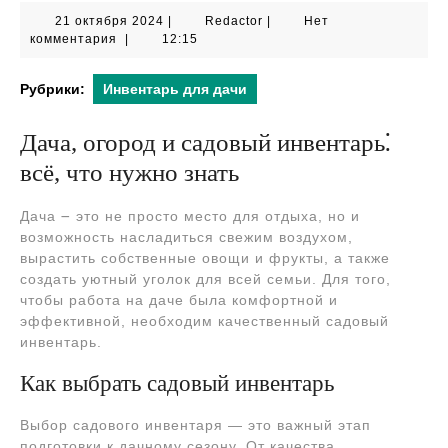
21
Redactor
21 октября 2024
|
Redactor
|
Нет
октября
комментария
|
12:15
2024
Рубрики:
Инвентарь для дачи
Дача, огород и садовый инвентарь⁚
всё, что нужно знать
Дача ౼ это не просто место для отдыха, но и
возможность насладиться свежим воздухом,
вырастить собственные овощи и фрукты, а также
создать уютный уголок для всей семьи. Для того,
чтобы работа на даче была комфортной и
эффективной, необходим качественный садовый
инвентарь.
Как выбрать садовый инвентарь
Выбор садового инвентаря — это важный этап
подготовки к дачному сезону. От качества