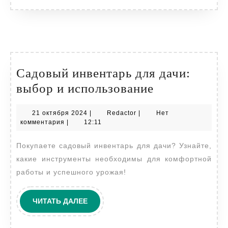
Садовый инвентарь для дачи:
Садовый
выбор и использование
инвентарь
21
Redactor
21 октября 2024
|
Redactor
|
Нет
для
октября
комментария
|
12:11
дачи:
2024
Покупаете садовый инвентарь для дачи? Узнайте,
выбор
какие инструменты необходимы для комфортной
и
работы и успешного урожая!
использован
ЧИТАТЬ
ЧИТАТЬ ДАЛЕЕ
ДАЛЕЕ