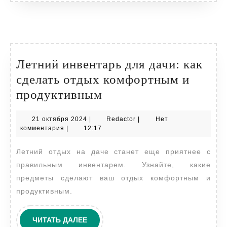
Летний инвентарь для дачи: как
сделать отдых комфортным и
Летний
продуктивным
инвентарь
21
Redactor
21 октября 2024
|
Redactor
|
Нет
для
октября
комментария
|
12:17
дачи:
2024
Летний отдых на даче станет еще приятнее с
как
правильным инвентарем. Узнайте, какие
сделать
предметы сделают ваш отдых комфортным и
отдых
продуктивным.
комфортным
и
ЧИТАТЬ
ЧИТАТЬ ДАЛЕЕ