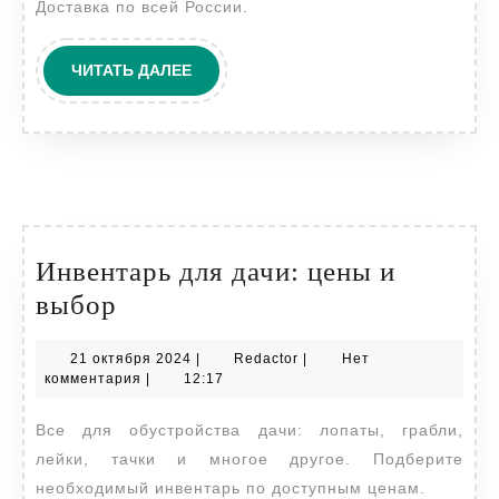
Доставка по всей России.
на
природе
ЧИТАТЬ
ЧИТАТЬ ДАЛЕЕ
ДАЛЕЕ
Инвентарь для дачи: цены и
Инвентарь
выбор
для
21
Redactor
21 октября 2024
|
Redactor
|
Нет
дачи:
октября
комментария
|
12:17
цены
2024
Все для обустройства дачи: лопаты, грабли,
и
лейки, тачки и многое другое. Подберите
выбор
необходимый инвентарь по доступным ценам.