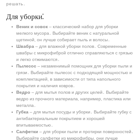
решать․
Для уборки⁚
Веник и совок
– классический набор для уборки
мелкого мусора․ Выбирайте веник с натуральной
щетиной, он лучше собирает пыль и волосы․
Швабра
– для влажной уборки полов․ Современные
швабры с микрофиброй отлично справляються с грязью
и легко отжимаются․
Пылесос
– незаменимый помощник для уборки пыли и
грязи․ Выбирайте пылесос с подходящей мощностью и
комплектацией, в зависимости от типа напольного
покрытия и наличия ковров․
Ведро
– для мытья полов и других целей․ Выбирайте
ведро из прочного материала, например, пластика или
металла․
Губка
– для мытья посуды и уборки․ Выбирайте губку с
антибактериальным покрытием и хорошей
впитываемостью․
Салфетки
– для уборки пыли и протирки поверхностей․
Выбирайте салфетки из микрофибры, они лучше