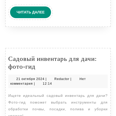
ЧИТАТЬ
ЧИТАТЬ ДАЛЕЕ
ДАЛЕЕ
Садовый инвентарь для дачи:
Садовый
фото-гид
инвентарь
21
Redactor
21 октября 2024
|
Redactor
|
Нет
для
октября
комментария
|
12:14
дачи:
2024
Ищете идеальный садовый инвентарь для дачи?
фото-
Фото-гид поможет выбрать инструменты для
гид
обработки почвы, посадки, полива и уборки
урожая!