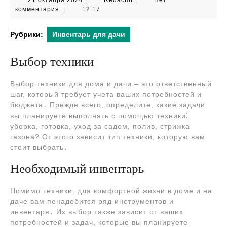
21 октября 2024
|
Redactor
|
Нет
октября
комментария
|
12:17
2024
Рубрики:
Инвентарь для дачи
Выбор техники
Выбор техники для дома и дачи – это ответственный
шаг, который требует учета ваших потребностей и
бюджета․ Прежде всего, определите, какие задачи
вы планируете выполнять с помощью техники⁚
уборка, готовка, уход за садом, полив, стрижка
газона? От этого зависит тип техники, которую вам
стоит выбрать․
Необходимый инвентарь
Помимо техники, для комфортной жизни в доме и на
даче вам понадобится ряд инструментов и
инвентаря․ Их выбор также зависит от ваших
потребностей и задач, которые вы планируете