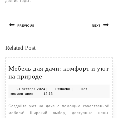
долгие годы․
Навигация
по
PREVIOUS
NEXT
записям
Предыдущая
Следующая
запись:
запись:
Related Post
Мебель для дачи: комфорт и уют
Мебель
на природе
для
21
Redactor
21 октября 2024
|
Redactor
|
Нет
дачи:
октября
комментария
|
12:13
комфорт
2024
Создайте уют на даче с помощью качественной
и
мебели! Широкий выбор, доступные цены.
уют