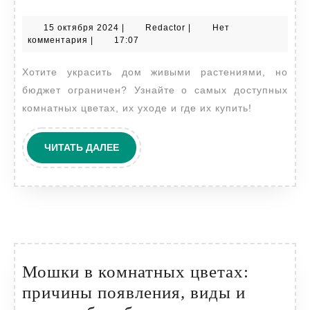
комнатные
15
Redactor
15 октября 2024
|
Redactor
|
Нет
цветы:
октября
комментария
|
17:07
все
2024
Хотите украсить дом живыми растениями, но
о
бюджет ограничен? Узнайте о самых доступных
них
комнатных цветах, их уходе и где их купить!
ЧИТАТЬ
ЧИТАТЬ ДАЛЕЕ
ДАЛЕЕ
Мошки в комнатных цветах:
причины появления, виды и