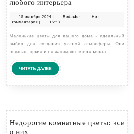
Комнатные
любого интерьера
цветы
15
Redactor
15 октября 2024
|
Redactor
|
Нет
с
октября
комментария
|
16:53
маленькими
2024
Маленькие цветы для вашего дома - идеальный
цветами:
выбор для создания уютной атмосферы. Они
идеальный
нежные, яркие и не занимают много места.
выбор
для
ЧИТАТЬ
ЧИТАТЬ ДАЛЕЕ
любого
ДАЛЕЕ
интерьера
Недорогие комнатные цветы: все
Недорогие
о них