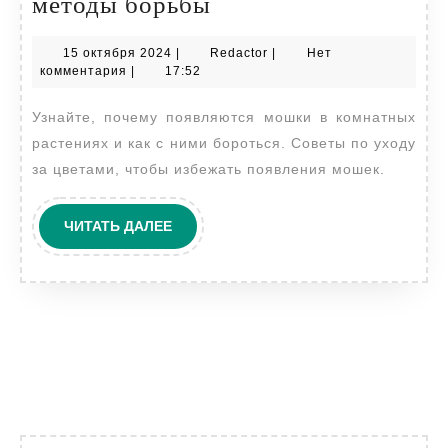
Мошки
методы борьбы
в
15
Redactor
15 октября 2024
|
Redactor
|
Нет
комнатных
октября
комментария
|
17:52
цветах:
2024
Узнайте, почему появляются мошки в комнатных
причины
растениях и как с ними бороться. Советы по уходу
появления,
за цветами, чтобы избежать появления мошек.
виды
и
ЧИТАТЬ
ЧИТАТЬ ДАЛЕЕ
методы
ДАЛЕЕ
борьбы