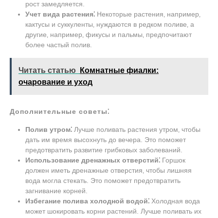
рост замедляется.
Учет вида растения⁚
Некоторые растения‚ например‚
кактусы и суккуленты‚ нуждаются в редком поливе‚ а
другие‚ например‚ фикусы и пальмы‚ предпочитают
более частый полив.
Читать статью
Комнатные фиалки:
очарование и уход
Дополнительные советы⁚
Полив утром⁚
Лучше поливать растения утром‚ чтобы
дать им время высохнуть до вечера. Это поможет
предотвратить развитие грибковых заболеваний.
Использование дренажных отверстий⁚
Горшок
должен иметь дренажные отверстия‚ чтобы лишняя
вода могла стекать. Это поможет предотвратить
загнивание корней.
Избегание полива холодной водой⁚
Холодная вода
может шокировать корни растений. Лучше поливать их