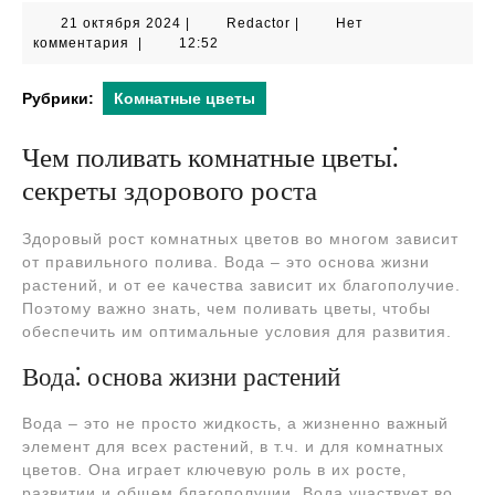
21
Redactor
21 октября 2024
|
Redactor
|
Нет
октября
комментария
|
12:52
2024
Рубрики:
Комнатные цветы
Чем поливать комнатные цветы⁚
секреты здорового роста
Здоровый рост комнатных цветов во многом зависит
от правильного полива. Вода – это основа жизни
растений‚ и от ее качества зависит их благополучие.
Поэтому важно знать‚ чем поливать цветы‚ чтобы
обеспечить им оптимальные условия для развития.
Вода⁚ основа жизни растений
Вода – это не просто жидкость‚ а жизненно важный
элемент для всех растений‚ в т.ч. и для комнатных
цветов. Она играет ключевую роль в их росте‚
развитии и общем благополучии. Вода участвует во