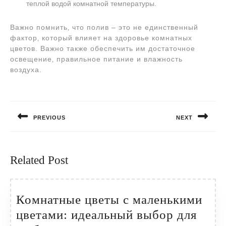
теплой водой комнатной температуры.
Важно помнить‚ что полив – это не единственный
фактор‚ который влияет на здоровье комнатных
цветов. Важно также обеспечить им достаточное
освещение‚ правильное питание и влажность
воздуха.
Навигация
по
PREVIOUS
NEXT
записям
Предыдущая
Следующая
запись:
запись:
Related Post
Комнатные цветы с маленькими
цветами: идеальный выбор для