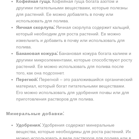
Кофейная гуща⁚
Кофейная гуща богата азотом и
другими питательными веществами‚ которые полезны
для растений. Ее можно добавлять в почву или
использовать для полива.
Яичная скорлупа⁚
Яичная скорлупа содержит кальций‚
который необходим для роста растений. Ее можно
измельчить и добавить в почву или использовать для
полива.
Банановая кожура⁚
Банановая кожура богата калием и
другими микроэлементами‚ которые способствуют росту
растений. Ее можно использовать для полива после
того‚ как она подсохнет.
Перегной⁚
Перегной – это разложившийся органический
материал‚ который богат питательными веществами.
Его можно использовать для удобрения почвы или для
приготовления растворов для полива.
Минеральные добавки⁚
Удобрения⁚
Удобрения содержат минеральные
вещества‚ которые необходимы для роста растений. Их
можно использовать в виде растворов для полива или в