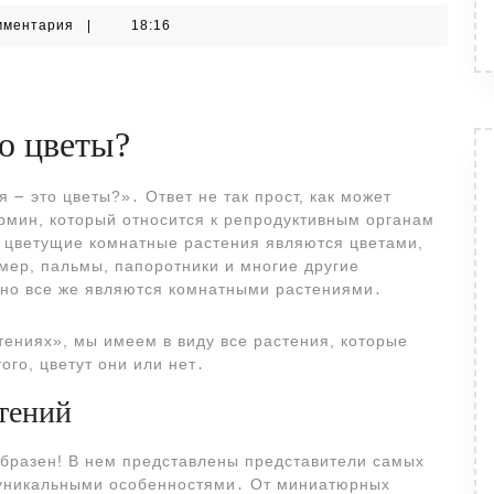
мментария
|
18:16
о цветы?
 ౼ это цветы?»․ Ответ не так прост, как может
ермин, который относится к репродуктивным органам
се цветущие комнатные растения являются цветами,
мер, пальмы, папоротники и многие другие
, но все же являются комнатными растениями․
тениях», мы имеем в виду все растения, которые
го, цветут они или нет․
тений
бразен! В нем представлены представители самых
 уникальными особенностями․ От миниатюрных