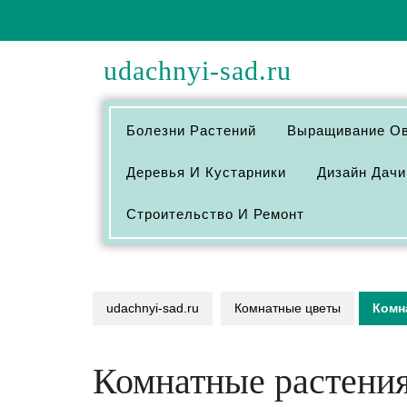
Перейти
к
содержимому
udachnyi-sad.ru
Болезни Растений
Выращивание О
Деревья И Кустарники
Дизайн Дачи
Строительство И Ремонт
udachnyi-sad.ru
Комнатные цветы
Комн
Комнатные растения