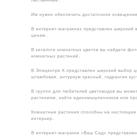
лиственные․
Им нужно обеспечить достаточное освещение
В интернет-магазинах представлен широкий 
ценам․
В каталоге комнатных цветов вы найдете фо
комнатных растений․
В Эпицентре К представлен широкий выбор цв
штамбовая, антуриум красный, гидрангия кус
В группе для любителей цветоводов вы мож
растениям, найти единомышленников или пр
Комнатные растения способны на настоящие 
интерьер․
В интернет-магазине «Ваш Сад» представлен