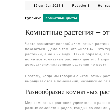
15
Redactor
15 октября 2024
|
Redactor
|
Нет ко
октября
2024
Рубрики:
Комнатные цветы
Комнатные растения ౼ эт
Часто возникает вопрос⁚ «Комнатные растения
показаться․ Дело в том, что «цветы» ౼ это т
растений, а не к их виду․ Таким образом, в
но не все комнатные растения цветут․ Напри
декоративно-лиственные растения не цветут
Поэтому, когда мы говорим о «комнатных рас
выращиваются в помещении, независимо от то
Разнообразие комнатных рас
Мир комнатных растений удивительно разноо
разных семейств и родов, каждый со своими