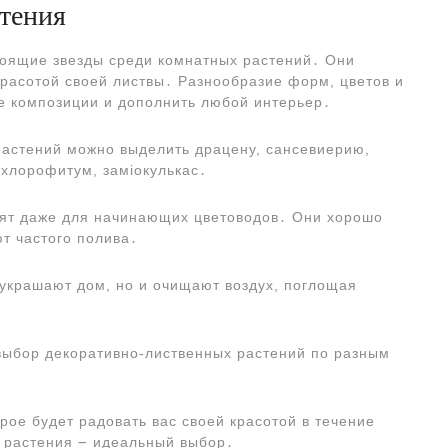
тения
тоящие звезды среди комнатных растений․ Они
красотой своей листвы․ Разнообразие форм, цветов и
ые композиции и дополнить любой интерьер․
астений можно выделить драцену, сансевиерию,
 хлорофитум, заміокулькас․
дят даже для начинающих цветоводов․ Они хорошо
т частого полива․
 украшают дом, но и очищают воздух, поглощая
выбор декоративно-лиственных растений по разным
рое будет радовать вас своей красотой в течение
е растения ౼ идеальный выбор․