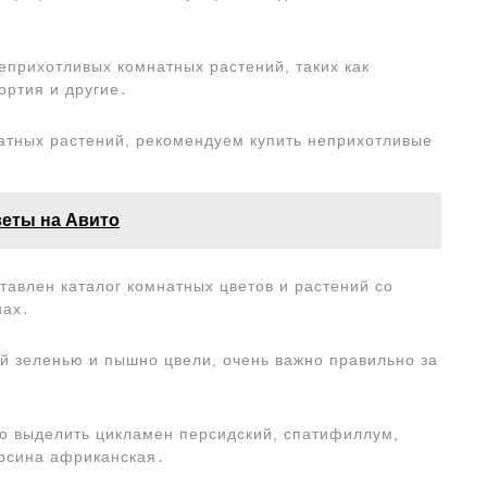
еприхотливых комнатных растений, таких как
ортия и другие․
мнатных растений, рекомендуем купить неприхотливые
․
веты на Авито
авлен каталог комнатных цветов и растений со
нах․
й зеленью и пышно цвели, очень важно правильно за
о выделить цикламен персидский, спатифиллум,
ирсина африканская․