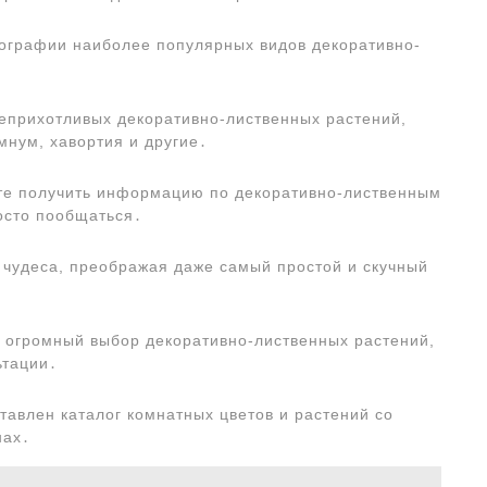
тографии наиболее популярных видов декоративно-
еприхотливых декоративно-лиственных растений,
мнум, хавортия и другие․
ете получить информацию по декоративно-лиственным
осто пообщаться․
чудеса, преображая даже самый простой и скучный
 огромный выбор декоративно-лиственных растений,
ьтации․
авлен каталог комнатных цветов и растений со
нах․