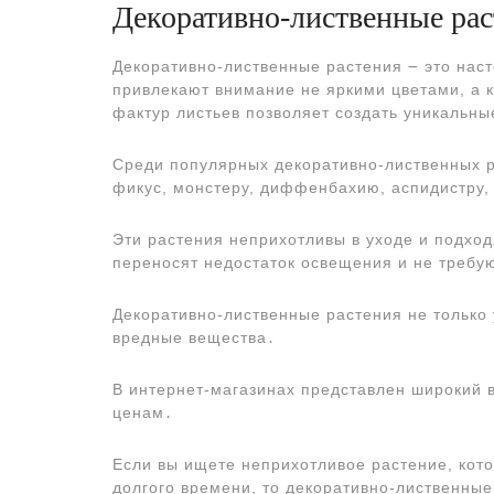
Декоративно-лиственные рас
Декоративно-лиственные растения ౼ это нас
привлекают внимание не яркими цветами, а 
фактур листьев позволяет создать уникальн
Среди популярных декоративно-лиственных р
фикус, монстеру, диффенбахию, аспидистру,
Эти растения неприхотливы в уходе и подхо
переносят недостаток освещения и не требую
Декоративно-лиственные растения не только
вредные вещества․
В интернет-магазинах представлен широкий 
ценам․
Если вы ищете неприхотливое растение, кото
долгого времени, то декоративно-лиственны