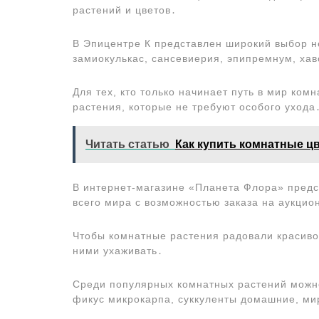
растений и цветов․
В Эпицентре К представлен широкий выбор н
замиокулькас, сансевиерия, эпипремнум, хав
Для тех, кто только начинает путь в мир ко
растения, которые не требуют особого ухода
Читать статью
Как купить комнатные ц
В интернет-магазине «Планета Флора» предст
всего мира с возможностью заказа на аукцио
Чтобы комнатные растения радовали красиво
ними ухаживать․
Среди популярных комнатных растений можн
фикус микрокарпа, суккуленты домашние, м