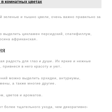
и в комнатных цветах
й зеленью и пышно цвели, очень важно правильно за
о выделить цикламен персидский, спатифиллум,
ирсина африканская․
ия
ая радость для глаз и души․ Их яркие и нежные
 привнеся в него красоту и уют․
ений можно выделить орхидеи, антуриумы,
амены, а также многие другие․
м, цветов и ароматов․
т более тщательного ухода, чем декоративно-