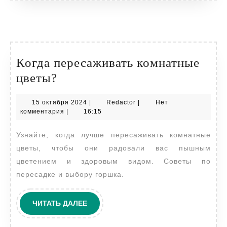
Когда пересаживать комнатные
Когда
цветы?
пересаживать
15
Redactor
15 октября 2024
|
Redactor
|
Нет
комнатные
октября
комментария
|
16:15
цветы?
2024
Узнайте, когда лучше пересаживать комнатные
цветы, чтобы они радовали вас пышным
цветением и здоровым видом. Советы по
пересадке и выбору горшка.
ЧИТАТЬ
ЧИТАТЬ ДАЛЕЕ
ДАЛЕЕ