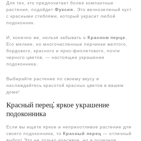
Для тех, кто предпочитает более компактные
растения, подойдет
Фуксия
․ Это вечнозеленый куст
с красными стеблями, который украсит любой
подоконник․
И, конечно же, нельзя забывать о
Красном перце
․
Его мелкие, но многочисленные перчинки желтого,
бордового, красного и ярко-фиолетового, почти
черного цветов, ― настоящее украшение
подоконника․
Выбирайте растение по своему вкусу и
наслаждайтесь красотой красных цветов в вашем
доме!
Красный перец⁚ яркое украшение
подоконника
Если вы ищете яркое и неприхотливое растение для
своего подоконника, то
Красный перец
― отличный
выбор! Это не только красивое, но и полезное