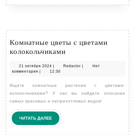
Комнатные цветы с цветами
Комнатные
колокольчиками
цветы
21
Redactor
21 октября 2024
|
Redactor
|
Нет
с
октября
комментария
|
12:30
цветами
2024
Ищете комнатные растения с цветами-
колокольчиками
колокольчиками? У нас вы найдете описание
самых красивых и неприхотливых видов!
ЧИТАТЬ
ЧИТАТЬ ДАЛЕЕ
ДАЛЕЕ