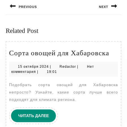
по
PREVIOUS
NEXT
записям
Предыдущая
Следующая
запись:
запись:
Related Post
Сорт
Сорта овощей для Хабаровска
овощ
15
Redactor
15 октября 2024
|
Redactor
|
Нет
для
октября
комментария
|
19:01
Хаба
2024
Подобрать сорта овощей для Хабаровска
непросто? Узнайте, какие сорта лучше всего
подходят для климата региона.
ЧИТАТЬ
ЧИТАТЬ ДАЛЕЕ
ДАЛЕЕ