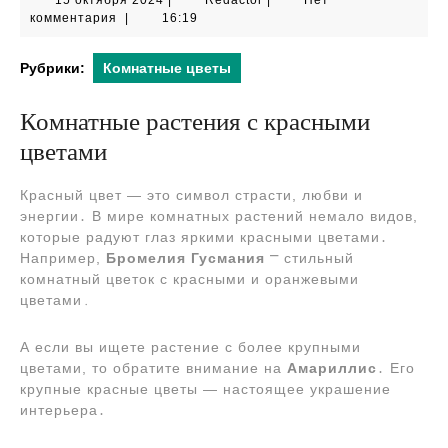
15 октября 2024
|
Redactor
|
Нет
октября
комментария
|
16:19
2024
Рубрики:
Комнатные цветы
Комнатные растения с красными
цветами
Красный цвет ― это символ страсти, любви и
энергии․ В мире комнатных растений немало видов,
которые радуют глаз яркими красными цветами․
Например,
Бромелия Гусмания
⎻ стильный
комнатный цветок с красными и оранжевыми
цветами․
А если вы ищете растение с более крупными
цветами, то обратите внимание на
Амариллис
․ Его
крупные красные цветы ― настоящее украшение
интерьера․