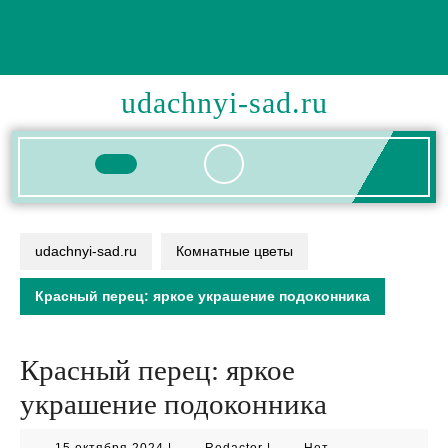
Перейти
к
содержимому
udachnyi-sad.ru
Кнопка
Открыть
udachnyi-sad.ru
Комнатные цветы
Красный перец: яркое украшение подоконника
Красный перец: яркое
украшение подоконника
15
Redactor