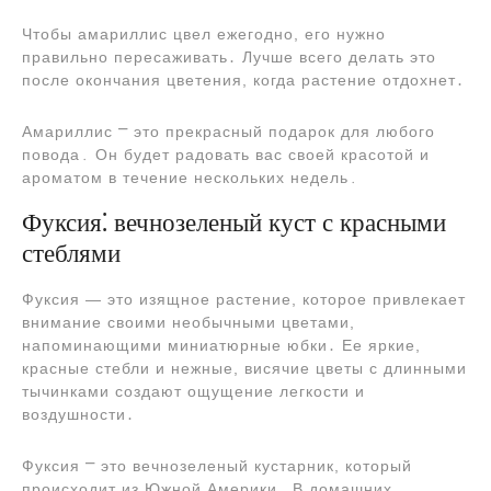
Чтобы амариллис цвел ежегодно, его нужно
правильно пересаживать․ Лучше всего делать это
после окончания цветения, когда растение отдохнет․
Амариллис ⎻ это прекрасный подарок для любого
повода․ Он будет радовать вас своей красотой и
ароматом в течение нескольких недель․
Фуксия⁚ вечнозеленый куст с красными
стеблями
Фуксия ― это изящное растение, которое привлекает
внимание своими необычными цветами,
напоминающими миниатюрные юбки․ Ее яркие,
красные стебли и нежные, висячие цветы с длинными
тычинками создают ощущение легкости и
воздушности․
Фуксия ⎻ это вечнозеленый кустарник, который
происходит из Южной Америки․ В домашних