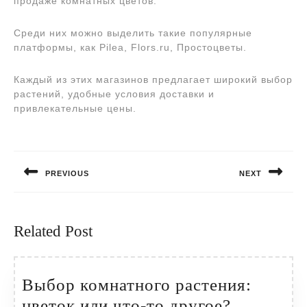
продаже комнатных цветов.
Среди них можно выделить такие популярные
платформы, как Pilea, Flors.ru, Простоцветы.
Каждый из этих магазинов предлагает широкий выбор
растений, удобные условия доставки и
привлекательные цены.
Навигация
по
PREVIOUS
NEXT
записям
Предыдущая
Следующая
запись:
запись:
Related Post
Выбор комнатного растения:
Выбор
цветок или что-то другое?