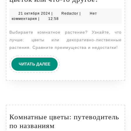
комнатно
21
Redactor
21 октября 2024
|
Redactor
|
Нет
растения:
октября
комментария
|
12:58
цветок
2024
Выбираете комнатное растение? Узнайте, что
или
лучше: цветы или декоративно-лиственные
что-
растения. Сравните преимущества и недостатки!
то
другое?
ЧИТАТЬ
ЧИТАТЬ ДАЛЕЕ
ДАЛЕЕ
Комнатные цветы: путеводитель
Комнатные
по названиям