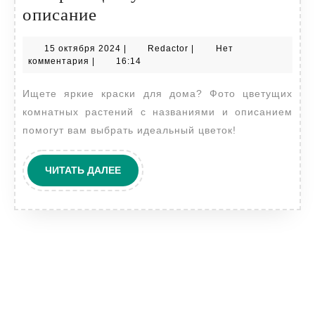
Фото
описание
комнатных
15
Redactor
15 октября 2024
|
Redactor
|
Нет
цветов,
октября
комментария
|
16:14
которые
2024
Ищете яркие краски для дома? Фото цветущих
цветут:
комнатных растений с названиями и описанием
названия
помогут вам выбрать идеальный цветок!
и
описание
ЧИТАТЬ
ЧИТАТЬ ДАЛЕЕ
ДАЛЕЕ