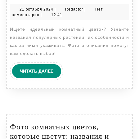
цветы:
21
Redactor
21 октября 2024
|
Redactor
|
Нет
путеводитель
октября
комментария
|
12:41
по
2024
Ищете идеальный комнатный цветок? Узнайте
названиям
названия популярных растений, их особенности и
как за ними ухаживать. Фото и описания помогут
вам сделать выбор!
ЧИТАТЬ
ЧИТАТЬ ДАЛЕЕ
ДАЛЕЕ
Фото комнатных цветов,
которые цветут: названия и