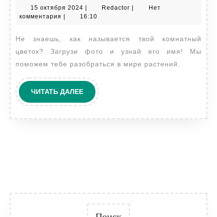
15
Redactor
15 октября 2024
|
Redactor
|
Нет
название
октября
комментария
|
16:10
комнатн
2024
Не знаешь, как называется твой комнатный
цветка
цветок? Загрузи фото и узнай его имя! Мы
по
поможем тебе разобраться в мире растений.
фото
ЧИТАТЬ
ЧИТАТЬ ДАЛЕЕ
ДАЛЕЕ
Поиск