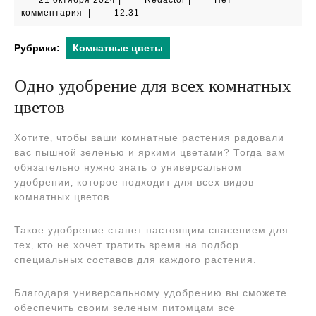
21 октября 2024
|
Redactor
|
Нет
октября
комментария
|
12:31
2024
Рубрики:
Комнатные цветы
Одно удобрение для всех комнатных
цветов
Хотите‚ чтобы ваши комнатные растения радовали
вас пышной зеленью и яркими цветами? Тогда вам
обязательно нужно знать о универсальном
удобрении‚ которое подходит для всех видов
комнатных цветов.
Такое удобрение станет настоящим спасением для
тех‚ кто не хочет тратить время на подбор
специальных составов для каждого растения.
Благодаря универсальному удобрению вы сможете
обеспечить своим зеленым питомцам все