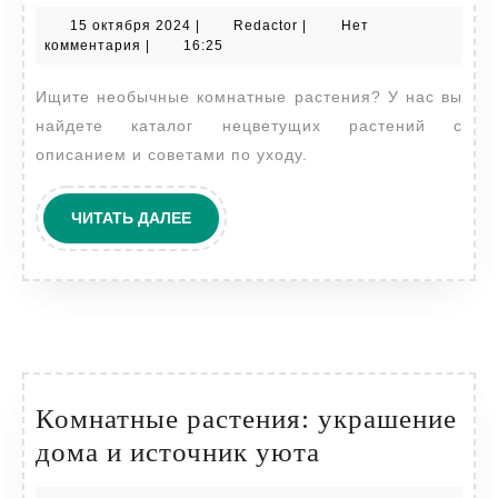
цветы,
15
Redactor
15 октября 2024
|
Redactor
|
Нет
которые
октября
комментария
|
16:25
не
2024
Ищите необычные комнатные растения? У нас вы
цветут:
найдете каталог нецветущих растений с
каталог
описанием и советами по уходу.
ЧИТАТЬ
ЧИТАТЬ ДАЛЕЕ
ДАЛЕЕ
Комнатные растения: украшение
Комнатные
дома и источник уюта
растения: