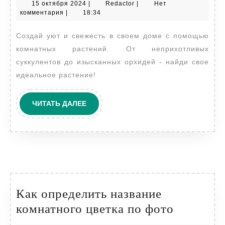
15
Redactor
15 октября 2024
|
Redactor
|
Нет
украшение
октября
комментария
|
18:34
дома
2024
Создай уют и свежесть в своем доме с помощью
и
комнатных растений. От неприхотливых
источник
суккулентов до изысканных орхидей - найди свое
уюта
идеальное растение!
ЧИТАТЬ
ЧИТАТЬ ДАЛЕЕ
ДАЛЕЕ
Как определить название
Как
комнатного цветка по фото
определ