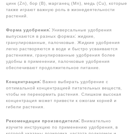
цинк (Zn)‚ бор (B)‚ марганец (Mn)‚ медь (Cu)‚ которые
также играют важную роль в жизнедеятельности
растений.
Форма удобрения⁚
Универсальные удобрения
выпускаются в разных формах⁚ жидкие‚
гранулированные‚ палочковые. Жидкие удобрения
легко растворяются в воде и быстро усваиваются
растениями‚ гранулированные удобрения более
удобны в применении‚ палочковые удобрения
обеспечивают продолжительное питание.
Концентрация⁚
Важно выбирать удобрение с
оптимальной концентрацией питательных веществ‚
чтобы не перекормить растения. Слишком высокая
концентрация может привести к ожогам корней и
гибели растения.
Рекомендации производителя⁚
Внимательно
изучите инструкцию по применению удобрения‚ в
которой указаны дозировка‚ частота подкормок и