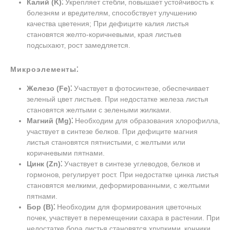
Калий (K)⁚
Укрепляет стебли‚ повышает устойчивость к
болезням и вредителям‚ способствует улучшению
качества цветения; При дефиците калия листья
становятся желто-коричневыми‚ края листьев
подсыхают‚ рост замедляется.
Микроэлементы⁚
Железо (Fe)⁚
Участвует в фотосинтезе‚ обеспечивает
зеленый цвет листьев. При недостатке железа листья
становятся желтыми с зелеными жилками.
Магний (Mg)⁚
Необходим для образования хлорофилла‚
участвует в синтезе белков. При дефиците магния
листья становятся пятнистыми‚ с желтыми или
коричневыми пятнами.
Цинк (Zn)⁚
Участвует в синтезе углеводов‚ белков и
гормонов‚ регулирует рост. При недостатке цинка листья
становятся мелкими‚ деформированными‚ с желтыми
пятнами.
Бор (B)⁚
Необходим для формирования цветочных
почек‚ участвует в перемещении сахара в растении. При
недостатке бора листья становятся хрупкими‚ кончики