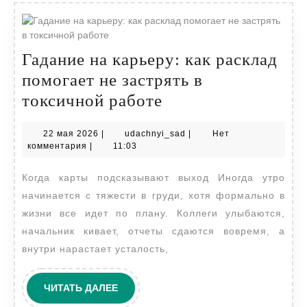
Гадание на карьеру: как расклад
помогает не застрять в
Гадание
токсичной работе
на
22
udachnyi_sad
22 мая 2026
|
udachnyi_sad
|
Нет
карьеру:
мая
комментария
|
11:03
как
2026
Когда карты подсказывают выход Иногда утро
расклад
начинается с тяжести в груди, хотя формально в
помогает
жизни все идет по плану. Коллеги улыбаются,
не
начальник кивает, отчеты сдаются вовремя, а
застрять
внутри нарастает усталость,
в
токсичной
ЧИТАТЬ
ЧИТАТЬ ДАЛЕЕ
ДАЛЕЕ
работе