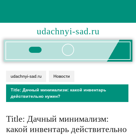
Перейти
к
содержимому
udachnyi-sad.ru
Кнопка
Открыть
udachnyi-sad.ru
Новости
Title: Дачный минимализм: какой инвентарь
действительно нужен?
Title: Дачный минимализм:
какой инвентарь действительно