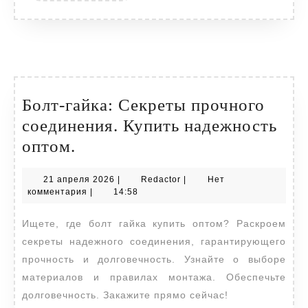
Болт-гайка: Секреты прочного
соединения. Купить надежность
Болт-
оптом.
гайка:
21
Redactor
21 апреля 2026
|
Redactor
|
Нет
Секреты
апреля
комментария
|
14:58
прочного
2026
Ищете, где болт гайка купить оптом? Раскроем
соединения.
секреты надежного соединения, гарантирующего
Купить
прочность и долговечность. Узнайте о выборе
надежность
материалов и правилах монтажа. Обеспечьте
оптом.
долговечность. Закажите прямо сейчас!