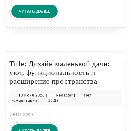
ЧИТАТЬ
ЧИТАТЬ ДАЛЕЕ
ДАЛЕЕ
Title: Дизайн маленькой дачи:
уют, функциональность и
Title:
расширение пространства
Дизайн
18
Redactor
18 июня 2026
|
Redactor
|
Нет
маленько
июня
комментария
|
16:28
дачи:
2026
Description:
уют,
функцион
ЧИТАТЬ
ЧИТАТЬ ДАЛЕЕ