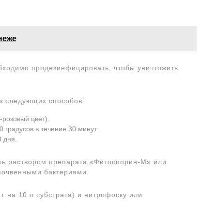
неже
бходимо продезинфицировать, чтобы уничтожить
з следующих способов⁚
-розовый цвет).
 градусов в течение 30 минут.
 дня.
ть раствором препарата «Фитоспорин-М» или
 почвенными бактериями.
 г на 10 л субстрата) и нитрофоску или