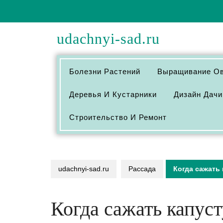
Перейти
к
содержимому
udachnyi-sad.ru
Болезни Растений
Выращивание О
Деревья И Кустарники
Дизайн Дачи
Строительство И Ремонт
udachnyi-sad.ru
Рассада
Когда сажать 
Когда сажать капуст