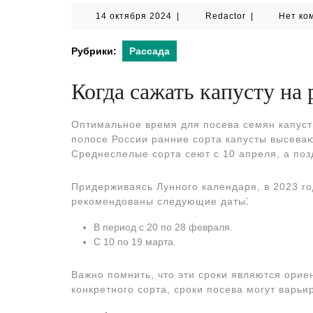
14
Redactor
14 октября 2024
|
Redactor
|
Нет ко
октября
2024
Рубрики:
Рассада
Когда сажать капусту на 
Оптимальное время для посева семян капусты
полосе России ранние сорта капусты высеваю
Среднеспелые сорта сеют с 10 апреля, а поз
Придерживаясь Лунного календаря, в 2023 го
рекомендованы следующие даты⁚
В период с 20 по 28 февраля.
С 10 по 19 марта.
Важно помнить, что эти сроки являются орие
конкретного сорта, сроки посева могут варьи