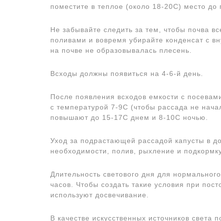
поместите в теплое (около 18-20С) место до
Не забывайте следить за тем, чтобы почва в
поливами и вовремя убирайте конденсат с вн
на почве не образовывалась плесень.
Всходы должны появиться на 4-6-й день.
После появления всходов емкости с посевам
с температурой 7-9С (чтобы рассада не нача
повышают до 15-17С днем и 8-10С ночью.
Уход за подрастающей рассадой капусты в д
необходимости, полив, рыхление и подкормку
Длительность светового дня для нормального
часов. Чтобы создать такие условия при пос
используют досвечивание.
В качестве искусственных источников света 