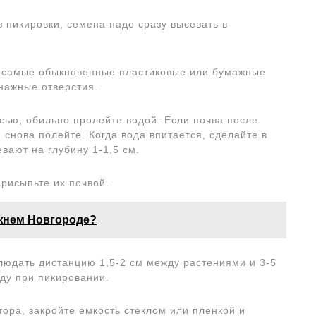
 пикировки, семена надо сразу высевать в
и самые обыкновенные пластиковые или бумажные
енажные отверстия.
сью, обильно пролейте водой. Если почва после
 снова полейте. Когда вода впитается, сделайте в
вают на глубину 1-1,5 см.
присыпьте их почвой.
ижнем Новгороде?
людать дистанцию 1,5-2 см между растениями и 3-5
ду при пикировании.
тора, закройте емкость стеклом или пленкой и