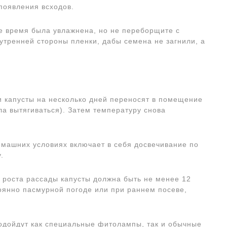
 появления всходов.
се время была увлажнена, но не переборщите с
утренней стороны пленки, дабы семена не загнили, а
и капусты на несколько дней переносят в помещение
ла вытягиваться). Затем температуру снова
омашних условиях включает в себя досвечивание по
.
 роста рассады капусты должна быть не менее 12
тоянно пасмурной погоде или при раннем посеве,
подойдут как специальные фитолампы, так и обычные