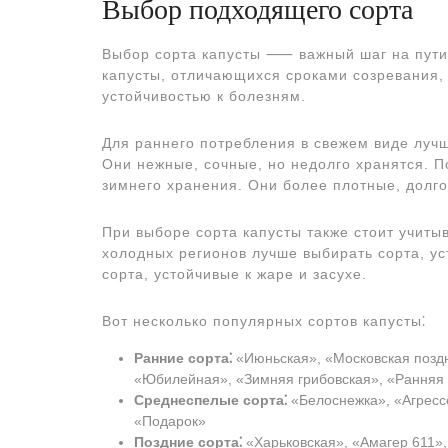
Выбор подходящего сорта
Выбор сорта капусты ⸺ важный шаг на пути 
капусты, отличающихся сроками созревания,
устойчивостью к болезням.
Для раннего потребления в свежем виде луч
Они нежные, сочные, но недолго хранятся. П
зимнего хранения. Они более плотные, долго
При выборе сорта капусты также стоит учиты
холодных регионов лучше выбирать сорта, у
сорта, устойчивые к жаре и засухе.
Вот несколько популярных сортов капусты⁚
Ранние сорта⁚
«Июньская», «Московская поздн
«Юбилейная», «Зимняя грибовская», «Ранняя 
Среднеспелые сорта⁚
«Белоснежка», «Агрессо
«Подарок»
Поздние сорта⁚
«Харьковская», «Амагер 611»,