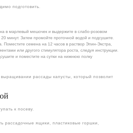
димо подготовить.
на в марлевый мешочек и выдержите в слабо-розовом
ло 20 минут. Затем промойте проточной водой и подсушите.
. Поместите семена на 12 часов в раствор Эпин-Экстра,
ментами или другого стимулятора роста, следуя инструкции.
дсушите и поместите на сутки на нижнюю полку
 выращивании рассады капусты, который позволит
дой
упать к посеву.
ть рассадочные ящики, пластиковые горшки,