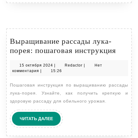
Выращивание рассады лука-
Выра
порея: пошаговая инструкция
расса
15
Redactor
15 октября 2024
|
Redactor
|
Нет
лука-
октября
комментария
|
15:26
порея
2024
Пошаговая инструкция по выращиванию рассады
пошаг
лука-порея. Узнайте, как получить крепкую и
инстр
здоровую рассаду для обильного урожая.
ЧИТАТЬ
ЧИТАТЬ ДАЛЕЕ
ДАЛЕЕ