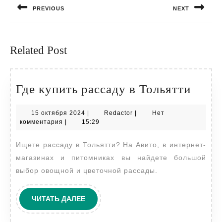
PREVIOUS
NEXT
записям
Предыдущая
Следующая
запись:
запись:
Related Post
Где
Где купить рассаду в Тольятти
купи
15
Redactor
15 октября 2024
|
Redactor
|
Нет
расс
октября
комментария
|
15:29
в
2024
Ищете рассаду в Тольятти? На Авито, в интернет-
Толь
магазинах и питомниках вы найдете большой
выбор овощной и цветочной рассады.
ЧИТАТЬ
ЧИТАТЬ ДАЛЕЕ
ДАЛЕЕ