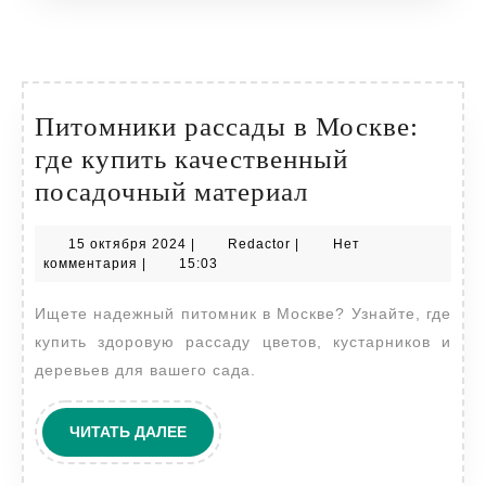
Питомники рассады в Москве:
где купить качественный
Питомники
посадочный материал
рассады
15
Redactor
15 октября 2024
|
Redactor
|
Нет
в
октября
комментария
|
15:03
Москве:
2024
Ищете надежный питомник в Москве? Узнайте, где
где
купить здоровую рассаду цветов, кустарников и
купить
деревьев для вашего сада.
качественный
посадочный
ЧИТАТЬ
ЧИТАТЬ ДАЛЕЕ
материал
ДАЛЕЕ