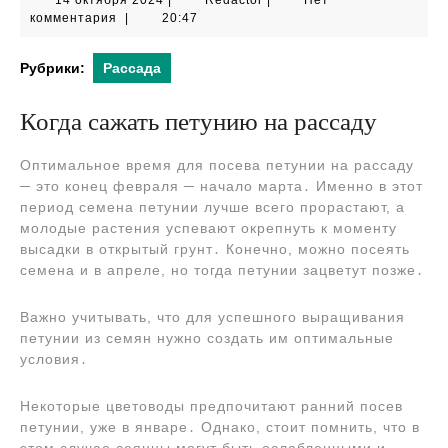
14 октября 2024
|
Redactor
|
Нет
октября
комментария
|
20:47
2024
Рубрики:
Рассада
Когда сажать петунию на рассаду
Оптимальное время для посева петунии на рассаду
─ это конец февраля ─ начало марта․ Именно в этот
период семена петунии лучше всего прорастают, а
молодые растения успевают окрепнуть к моменту
высадки в открытый грунт․ Конечно, можно посеять
семена и в апреле, но тогда петунии зацветут позже․
Важно учитывать, что для успешного выращивания
петунии из семян нужно создать им оптимальные
условия․
Некоторые цветоводы предпочитают ранний посев
петунии, уже в январе․ Однако, стоит помнить, что в