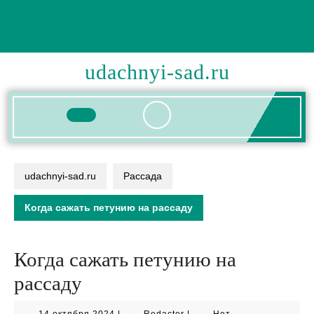
Перейти
к
содержимому
udachnyi-sad.ru
Кнопка
Открыть
udachnyi-sad.ru
Рассада
Когда сажать петунию на рассаду
Когда сажать петунию на
рассаду
14
Redactor