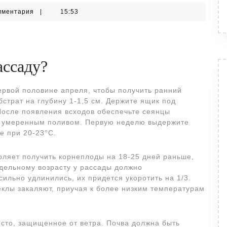
мментария
|
15:53
ассаду?
ервой половине апреля, чтобы получить ранний
страт на глубину 1-1,5 см. Держите ящик под
После появления всходов обеспечьте сеянцы
о умеренным поливом. Первую неделю выдержите
е при 20-23°C.
ляет получить корнеплоды на 18-25 дней раньше,
едельному возрасту у рассады должно
ильно удлинились, их придется укоротить на 1/3.
еклы закаляют, приучая к более низким температурам
сто, защищенное от ветра. Почва должна быть