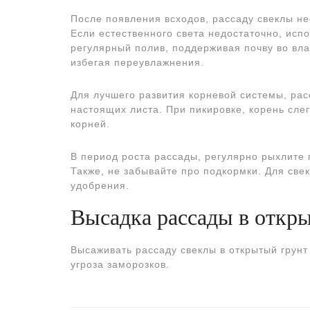
После появления всходов, рассаду свеклы н
Если естественного света недостаточно, исп
регулярный полив, поддерживая почву во вла
избегая переувлажнения.
Для лучшего развития корневой системы, расс
настоящих листа. При пикировке, корень сле
корней.
В период роста рассады, регулярно рыхлите 
Также, не забывайте про подкормки. Для св
удобрения.
Высадка рассады в откр
Высаживать рассаду свеклы в открытый грунт 
угроза заморозков.
Навигация