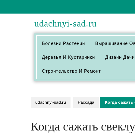
Перейти
к
содержимому
udachnyi-sad.ru
Болезни Растений
Выращивание О
Деревья И Кустарники
Дизайн Дачи
Строительство И Ремонт
udachnyi-sad.ru
Рассада
Когда сажать 
Когда сажать свеклу