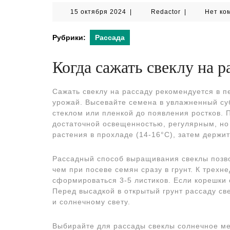
15
Redactor
15 октября 2024
|
Redactor
|
Нет ко
октября
2024
Рубрики:
Рассада
Когда сажать свеклу на р
Сажать свеклу на рассаду рекомендуется в п
урожай. Высевайте семена в увлажненный суб
стеклом или пленкой до появления ростков. 
достаточной освещенностью, регулярным, н
растения в прохладе (14-16°C), затем держит
Рассадный способ выращивания свеклы позво
чем при посеве семян сразу в грунт. К трехн
сформироваться 3-5 листиков. Если корешки с
Перед высадкой в открытый грунт рассаду св
и солнечному свету.
Выбирайте для рассады свеклы солнечное ме