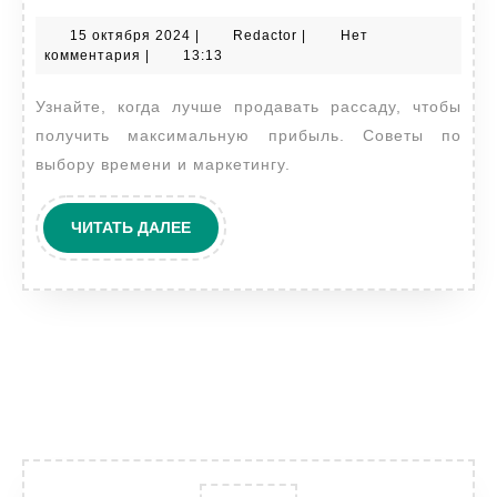
продавать
15
Redactor
15 октября 2024
|
Redactor
|
Нет
рассаду
октября
комментария
|
13:13
2024
Узнайте, когда лучше продавать рассаду, чтобы
получить максимальную прибыль. Советы по
выбору времени и маркетингу.
ЧИТАТЬ
ЧИТАТЬ ДАЛЕЕ
ДАЛЕЕ