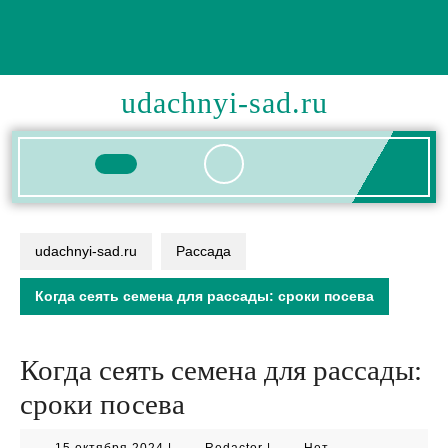
Перейти
к
содержимому
udachnyi-sad.ru
Кнопка
Открыть
udachnyi-sad.ru
Рассада
Когда сеять семена для рассады: сроки посева
Когда сеять семена для рассады:
сроки посева
15
Redactor