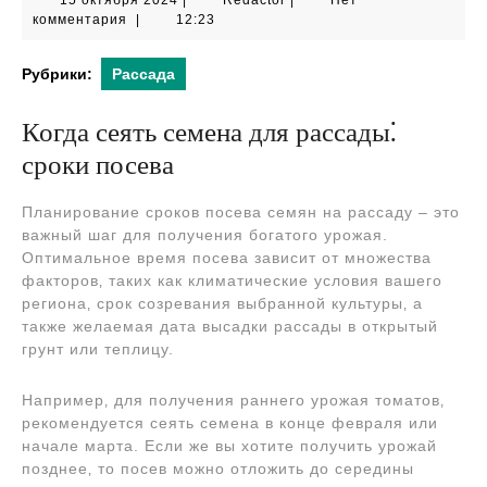
15 октября 2024
|
Redactor
|
Нет
октября
комментария
|
12:23
2024
Рубрики:
Рассада
Когда сеять семена для рассады⁚
сроки посева
Планирование сроков посева семян на рассаду – это
важный шаг для получения богатого урожая.
Оптимальное время посева зависит от множества
факторов‚ таких как климатические условия вашего
региона‚ срок созревания выбранной культуры‚ а
также желаемая дата высадки рассады в открытый
грунт или теплицу.
Например‚ для получения раннего урожая томатов‚
рекомендуется сеять семена в конце февраля или
начале марта. Если же вы хотите получить урожай
позднее‚ то посев можно отложить до середины