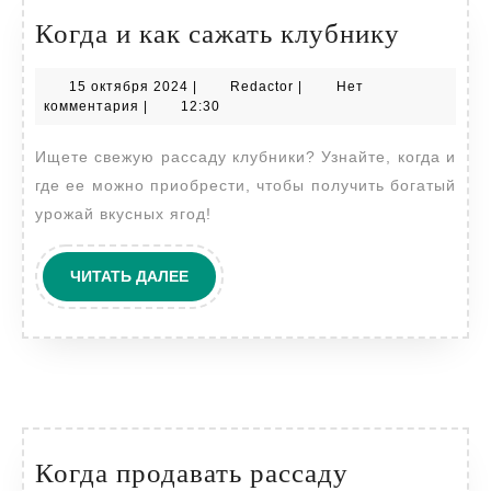
Когда
Когда и как сажать клубнику
и
15
Redactor
15 октября 2024
|
Redactor
|
Нет
как
октября
комментария
|
12:30
сажать
2024
Ищете свежую рассаду клубники? Узнайте, когда и
клубни
где ее можно приобрести, чтобы получить богатый
урожай вкусных ягод!
ЧИТАТЬ
ЧИТАТЬ ДАЛЕЕ
ДАЛЕЕ
Когда
Когда продавать рассаду