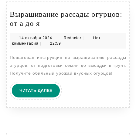
Выращивание рассады огурцов:
Выращивание
от а до я
рассады
14
Redactor
14 октября 2024
|
Redactor
|
Нет
огурцов:
октября
комментария
|
22:59
от
2024
Пошаговая инструкция по выращиванию рассады
а
огурцов: от подготовки семян до высадки в грунт.
до
Получите обильный урожай вкусных огурцов!
я
ЧИТАТЬ
ЧИТАТЬ ДАЛЕЕ
ДАЛЕЕ