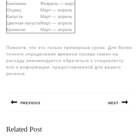
Баклажан
Февраль ― март
Огурец
Март ― апрель
Капуста
Март ― апрель
Цветная капуста
Март ― апрель
Брокколи
Март ― апрель
Помните‚ что это только примерные сроки. Для более
точного определения времени посева семян на
рассаду рекомендуется обратиться к специалисту
или к информации‚ предоставленной для вашего
региона.
Навигация
по
PREVIOUS
NEXT
записям
Предыдущая
Следующая
запись:
запись:
Related Post