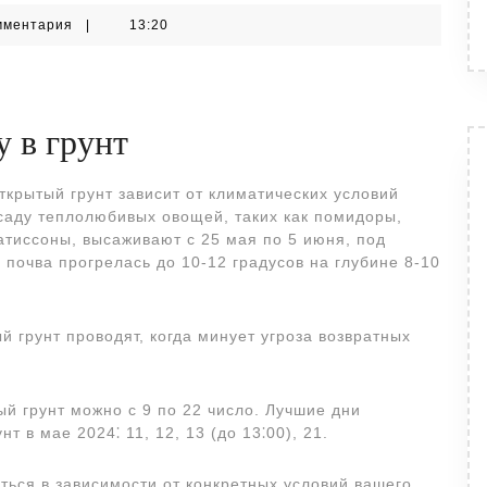
мментария
|
13:20
у в грунт
крытый грунт зависит от климатических условий
ссаду теплолюбивых овощей, таких как помидоры,
патиссоны, высаживают с 25 мая по 5 июня, под
 почва прогрелась до 10-12 градусов на глубине 8-10
й грунт проводят, когда минует угроза возвратных
ый грунт можно с 9 по 22 число. Лучшие дни
 в мае 2024⁚ 11, 12, 13 (до 13⁚00), 21.
аться в зависимости от конкретных условий вашего