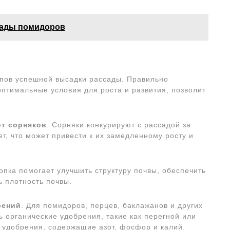
сады помидоров
апов успешной высадки рассады. Правильно
птимальные условия для роста и развития, позволит
от сорняков
. Сорняки конкурируют с рассадой за
т, что может привести к их замедленному росту и
опка помогает улучшить структуру почвы, обеспечить
ь плотность почвы.
рений
. Для помидоров, перцев, баклажанов и других
 органические удобрения, такие как перегной или
 удобрения, содержащие азот, фосфор и калий.