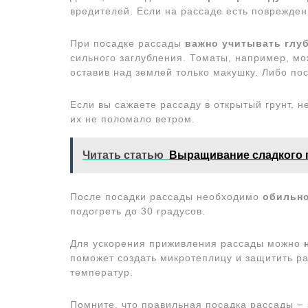
вредителей. Если на рассаде есть поврежден
При посадке рассады
важно учитывать глу
сильного заглубления. Томаты, например, мож
оставив над землей только макушку. Либо по
Если вы сажаете рассаду в открытый грунт, н
их не поломало ветром.
Читать статью
Выращивание сладкого п
После посадки рассады необходимо
обильно
подогреть до 30 градусов.
Для ускорения приживления рассады можно
поможет создать микротеплицу и защитить р
температур.
Помните, что правильная посадка рассады ౼ 