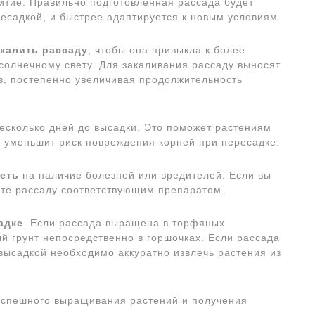
итие. Правильно подготовленная рассада будет
ресадкой, и быстрее адаптируется к новым условиям.
акалить рассаду
, чтобы она привыкла к более
олнечному свету. Для закаливания рассаду выносят
ов, постепенно увеличивая продолжительность
есколько дней до высадки. Это поможет растениям
и уменьшит риск повреждения корней при пересадке.
еть
на наличие болезней или вредителей. Если вы
те рассаду соответствующим препаратом.
адке
. Если рассада выращена в торфяных
ый грунт непосредственно в горшочках. Если рассада
высадкой необходимо аккуратно извлечь растения из
 успешного выращивания растений и получения