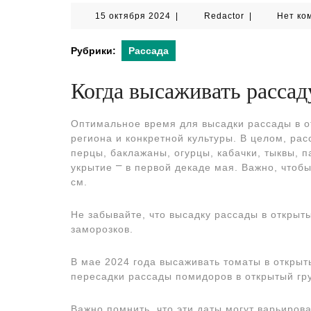
15
Redactor
15 октября 2024
|
Redactor
|
Нет ко
октября
2024
Рубрики:
Рассада
Когда высаживать рассад
Оптимальное время для высадки рассады в от
региона и конкретной культуры. В целом, ра
перцы, баклажаны, огурцы, кабачки, тыквы, 
укрытие ⎻ в первой декаде мая. Важно, чтобы
см.
Не забывайте, что высадку рассады в открыты
заморозков.
В мае 2024 года высаживать томаты в открыт
пересадки рассады помидоров в открытый грунт
Важно помнить, что эти даты могут варьиров