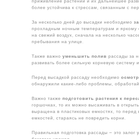
приживление растений и их дальнейшее разв
более устойчива к стрессам, связанным с пе
За несколько дней до высадки необходимо
з
прохладным ночным температурам и яркому с
на свежий воздух, сначала на несколько час
пребывания на улице.
Также важно
уменьшить полив
рассады за н
развивать более сильную корневую систему 
Перед высадкой рассаду необходимо
осмотр
обнаружили какие-либо проблемы, обработай
Важно также
подготовить растения к перес
горшочках, то их можно высаживать в открыт
выращена в пластиковых емкостях, то перед 
емкостей, стараясь не повредить корни.
Правильная подготовка рассады ౼ это залог