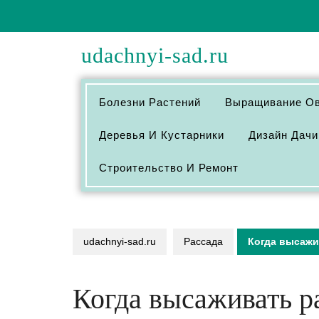
Перейти
к
содержимому
udachnyi-sad.ru
Болезни Растений
Выращивание О
Деревья И Кустарники
Дизайн Дачи
Строительство И Ремонт
udachnyi-sad.ru
Рассада
Когда высажи
Когда высаживать ра