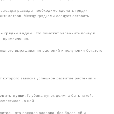
я высадки рассады необходимо сделать грядки
антиметров. Между грядками следует оставить
ь грядки водой
. Это поможет увлажнить почву и
я приживления.
пешного выращивания растений и получения богатого
т которого зависит успешное развитие растений и
овить лунки
. Глубина лунок должна быть такой,
зместилась в ней.
едитесь, что рассада здорова, без болезней и