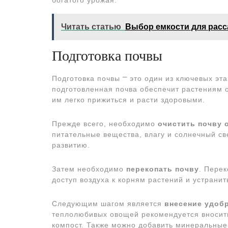
богатого урожая.
Читать статью
Выбор емкости для рас
Подготовка почвы
Подготовка почвы ⎻ это один из ключевых эт
подготовленная почва обеспечит растениям о
им легко прижиться и расти здоровыми.
Прежде всего, необходимо
очистить почву 
питательные вещества, влагу и солнечный све
развитию.
Затем необходимо
перекопать почву
. Перек
доступ воздуха к корням растений и устранит
Следующим шагом является
вне
сение удоб
теплолюбивых овощей рекомендуется вносить
компост. Также можно добавить минеральные