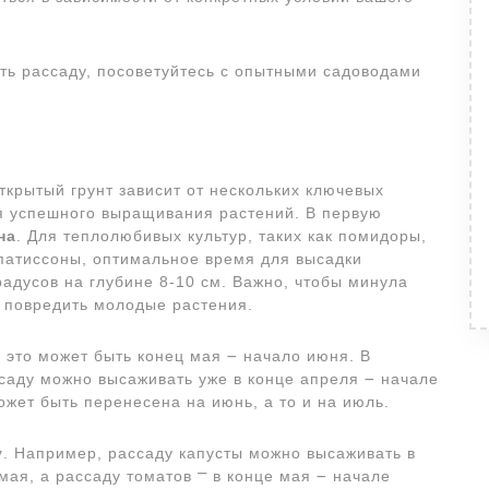
ть рассаду, посоветуйтесь с опытными садоводами
крытый грунт зависит от нескольких ключевых
я успешного выращивания растений. В первую
на
. Для теплолюбивых культур, таких как помидоры,
 патиссоны, оптимальное время для высадки
градусов на глубине 8-10 см. Важно, чтобы минула
т повредить молодые растения.
, это может быть конец мая ౼ начало июня. В
саду можно высаживать уже в конце апреля ౼ начале
ожет быть перенесена на июнь, а то и на июль.
у
. Например, рассаду капусты можно высаживать в
мая, а рассаду томатов ⎻ в конце мая ౼ начале