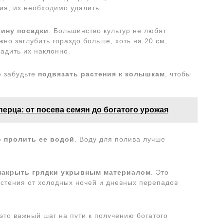
ия, их необходимо удалить.
бину посадки
. Большинство культур не любят
но заглубить гораздо больше, хоть на 20 см,
садить их наклонно.
е забудьте
подвязать растения к колышкам
, чтобы
ерца: от посева семян до богатого урожая
 пролить ее водой
. Воду для полива лучше
накрыть грядки укрывным материалом
. Это
астения от холодных ночей и дневных перепадов
это важный шаг на пути к получению богатого