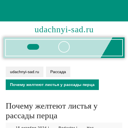
Перейти
к
содержимому
udachnyi-sad.ru
Кнопка
Открыть
udachnyi-sad.ru
Рассада
Почему желтеют листья у рассады перца
Почему желтеют листья у
рассады перца
15
Redactor