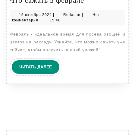
Что сажать в феврале
сажать
15
Redactor
15 октября 2024
|
Redactor
|
Нет
в
октября
комментария
|
15:40
феврале
2024
Февраль - идеальное время для посева овощей и
цветов на рассаду. Узнайте, что можно сажать уже
сейчас, чтобы получить ранний урожай!
ЧИТАТЬ
ЧИТАТЬ ДАЛЕЕ
ДАЛЕЕ