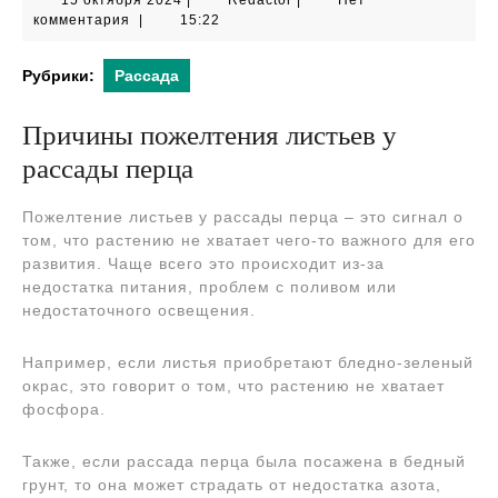
15 октября 2024
|
Redactor
|
Нет
октября
комментария
|
15:22
2024
Рубрики:
Рассада
Причины пожелтения листьев у
рассады перца
Пожелтение листьев у рассады перца – это сигнал о
том, что растению не хватает чего-то важного для его
развития. Чаще всего это происходит из-за
недостатка питания, проблем с поливом или
недостаточного освещения.
Например, если листья приобретают бледно-зеленый
окрас, это говорит о том, что растению не хватает
фосфора.
Также, если рассада перца была посажена в бедный
грунт, то она может страдать от недостатка азота,