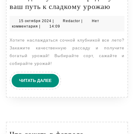
Рассад
ваш путь к сладкому урожаю
клубн
15
Redactor
15 октября 2024
|
Redactor
|
Нет
на
октября
комментария
|
14:09
прода
2024
Хотите наслаждаться сочной клубникой все лето?
ваш
Закажите качественную рассаду и получите
путь
богатый урожай! Выбирайте сорт, сажайте и
к
собирайте урожай!
сладк
урожа
ЧИТАТЬ
ЧИТАТЬ ДАЛЕЕ
ДАЛЕЕ
Что