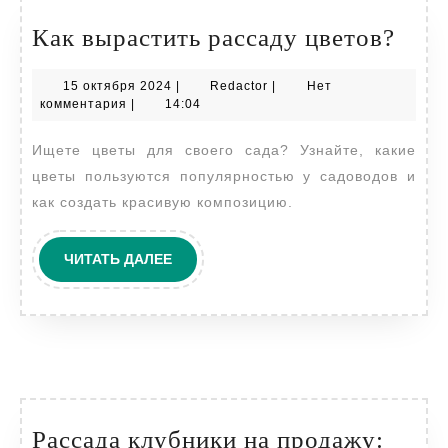
Как
Как вырастить рассаду цветов?
выра
15
Redactor
15 октября 2024
|
Redactor
|
Нет
расс
октября
комментария
|
14:04
цвет
2024
Ищете цветы для своего сада? Узнайте, какие
цветы пользуются популярностью у садоводов и
как создать красивую композицию.
ЧИТАТЬ
ЧИТАТЬ ДАЛЕЕ
ДАЛЕЕ
Рассада клубники на продажу: