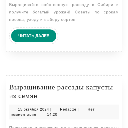
Выращивайте собственную рассаду в Сибири и
получите богатый урожай! Советы по срокам
посева, уходу и выбору сортов.
ЧИТАТЬ
ЧИТАТЬ ДАЛЕЕ
ДАЛЕЕ
Выращивание рассады капусты
Выращивание
из семян
рассады
15
Redactor
15 октября 2024
|
Redactor
|
Нет
капусты
октября
комментария
|
14:20
из
2024
Пошаговая инструкция по выращиванию рассады