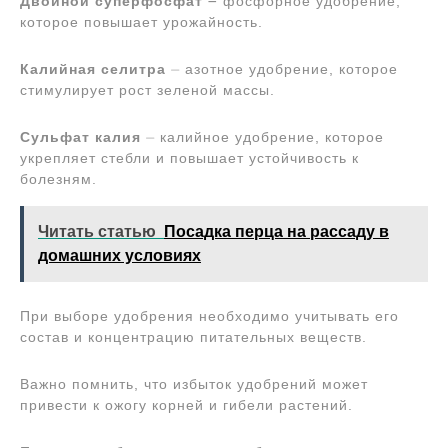
Двойной суперфосфат
౼ фосфорное удобрение,
которое повышает урожайность.
Калийная селитра
⏤ азотное удобрение, которое
стимулирует рост зеленой массы.
Сульфат калия
⏤ калийное удобрение, которое
укрепляет стебли и повышает устойчивость к
болезням.
Читать статью
Посадка перца на рассаду в
домашних условиях
При выборе удобрения необходимо учитывать его
состав и концентрацию питательных веществ.
Важно помнить, что избыток удобрений может
привести к ожогу корней и гибели растений.