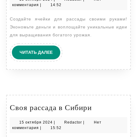
рассады
октября
комментария
|
14:52
своими
2024
Создайте ячейки для рассады своими руками!
руками:
Экономьте деньги и воплощайте уникальные идеи
экономные
для выращивания богатого урожая.
решения
для
ЧИТАТЬ
ЧИТАТЬ ДАЛЕЕ
садовода
ДАЛЕЕ
Своя
Своя рассада в Сибири
рассада
15
Redactor
15 октября 2024
|
Redactor
|
Нет
в
октября
комментария
|
15:52
Сибири
2024