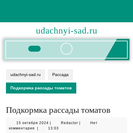
Перейти
к
содержимому
udachnyi-sad.ru
Кнопка
Открыть
udachnyi-sad.ru
Рассада
Подкормка рассады томатов
Подкормка рассады томатов
15
Redactor
15 октября 2024
|
Redactor
|
Нет
октября
комментария
|
13:03