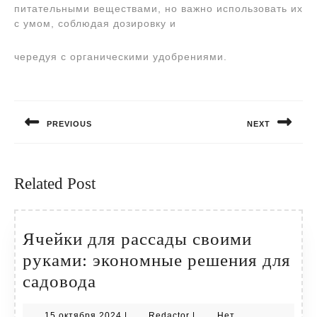
питательными веществами, но важно использовать их
с умом, соблюдая дозировку и
чередуя с органическими удобрениями.
Навигация
по
PREVIOUS
NEXT
записям
Предыдущая
Следующая
запись:
запись:
Related Post
Ячейки для рассады своими
руками: экономные решения для
Ячейки
садовода
для
15
Redactor
15 октября 2024
|
Redactor
|
Нет