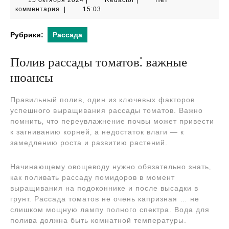
15 октября 2024
|
Redactor
|
Нет
октября
комментария
|
15:03
2024
Рубрики:
Рассада
Полив рассады томатов⁚ важные
нюансы
Правильный полив, один из ключевых факторов
успешного выращивания рассады томатов. Важно
помнить‚ что переувлажнение почвы может привести
к загниванию корней‚ а недостаток влаги — к
замедлению роста и развитию растений.
Начинающему овощеводу нужно обязательно знать‚
как поливать рассаду помидоров в момент
выращивания на подоконнике и после высадки в
грунт. Рассада томатов не очень капризная … не
слишком мощную лампу полного спектра. Вода для
полива должна быть комнатной температуры.