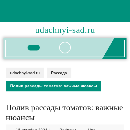
Перейти
к
содержимому
udachnyi-sad.ru
Кнопка
Открыть
udachnyi-sad.ru
Рассада
Полив рассады томатов: важные нюансы
Полив рассады томатов: важные
нюансы
15
Redactor