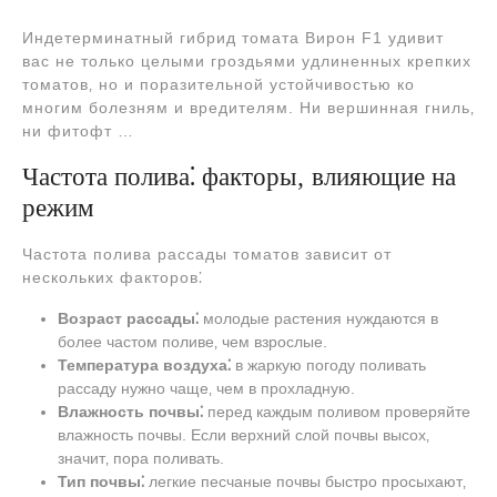
Индетерминатный гибрид томата Вирон F1 удивит
вас не только целыми гроздьями удлиненных крепких
томатов‚ но и поразительной устойчивостью ко
многим болезням и вредителям. Ни вершинная гниль‚
ни фитофт …
Частота полива⁚ факторы‚ влияющие на
режим
Частота полива рассады томатов зависит от
нескольких факторов⁚
Возраст рассады⁚
молодые растения нуждаются в
более частом поливе‚ чем взрослые.
Температура воздуха⁚
в жаркую погоду поливать
рассаду нужно чаще‚ чем в прохладную.
Влажность почвы⁚
перед каждым поливом проверяйте
влажность почвы. Если верхний слой почвы высох‚
значит‚ пора поливать.
Тип почвы⁚
легкие песчаные почвы быстро просыхают‚