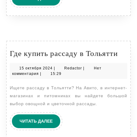
ДАЛЕЕ
Где
Где купить рассаду в Тольятти
купи
15
Redactor
15 октября 2024
|
Redactor
|
Нет
расс
октября
комментария
|
15:29
в
2024
Ищете рассаду в Тольятти? На Авито, в интернет-
Толь
магазинах и питомниках вы найдете большой
выбор овощной и цветочной рассады.
ЧИТАТЬ
ЧИТАТЬ ДАЛЕЕ
ДАЛЕЕ