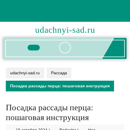
Перейти
к
содержимому
udachnyi-sad.ru
Кнопка
Открыть
udachnyi-sad.ru
Рассада
Посадка рассады перца: пошаговая инструкция
Посадка рассады перца:
пошаговая инструкция
15
Redactor