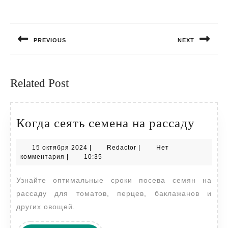
Навигация
по
PREVIOUS
NEXT
записям
Предыдущая
Следующая
запись:
запись:
Related Post
Когд
Когда сеять семена на рассаду
сеять
15
Redactor
15 октября 2024
|
Redactor
|
Нет
семен
октября
комментария
|
10:35
на
2024
Узнайте оптимальные сроки посева семян на
расса
рассаду для томатов, перцев, баклажанов и
других овощей.