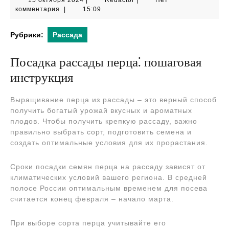
15 октября 2024
|
Redactor
|
Нет
октября
комментария
|
15:09
2024
Рубрики:
Рассада
Посадка рассады перца⁚ пошаговая
инструкция
Выращивание перца из рассады – это верный способ
получить богатый урожай вкусных и ароматных
плодов. Чтобы получить крепкую рассаду, важно
правильно выбрать сорт, подготовить семена и
создать оптимальные условия для их прорастания.
Сроки посадки семян перца на рассаду зависят от
климатических условий вашего региона. В средней
полосе России оптимальным временем для посева
считается конец февраля – начало марта.
При выборе сорта перца учитывайте его