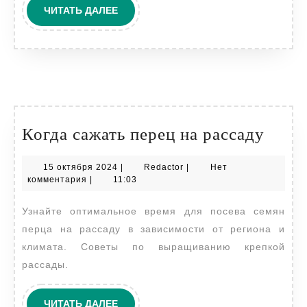
ЧИТАТЬ
ЧИТАТЬ ДАЛЕЕ
ДАЛЕЕ
Когд
Когда сажать перец на рассаду
сажа
15
Redactor
15 октября 2024
|
Redactor
|
Нет
пере
октября
комментария
|
11:03
на
2024
Узнайте оптимальное время для посева семян
расс
перца на рассаду в зависимости от региона и
климата. Советы по выращиванию крепкой
рассады.
ЧИТАТЬ
ЧИТАТЬ ДАЛЕЕ