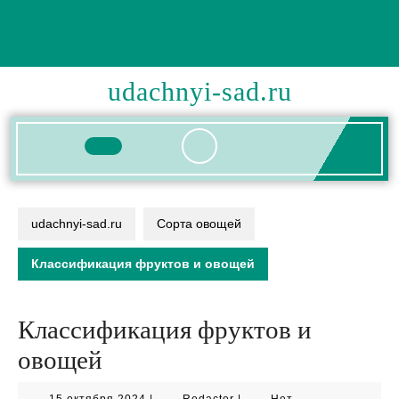
Перейти
к
содержимому
udachnyi-sad.ru
Кнопка
Открыть
udachnyi-sad.ru
Сорта овощей
Классификация фруктов и овощей
Классификация фруктов и
овощей
15
Redactor