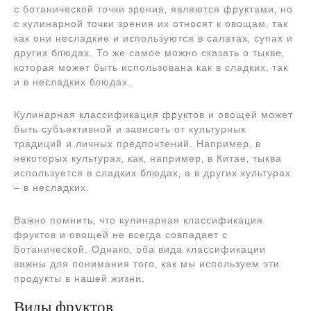
с ботанической точки зрения‚ являются фруктами‚ но
с кулинарной точки зрения их относят к овощам‚ так
как они несладкие и используются в салатах‚ супах и
других блюдах. То же самое можно сказать о тыкве‚
которая может быть использована как в сладких‚ так
и в несладких блюдах.
Кулинарная классификация фруктов и овощей может
быть субъективной и зависеть от культурных
традиций и личных предпочтений. Например‚ в
некоторых культурах‚ как‚ например‚ в Китае‚ тыква
используется в сладких блюдах‚ а в других культурах
– в несладких.
Важно помнить‚ что кулинарная классификация
фруктов и овощей не всегда совпадает с
ботанической. Однако‚ оба вида классификации
важны для понимания того‚ как мы используем эти
продукты в нашей жизни.
Виды фруктов