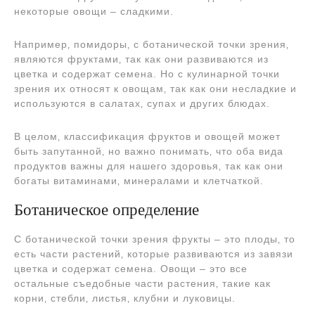
некоторые овощи – сладкими.
Например‚ помидоры‚ с ботанической точки зрения‚
являются фруктами‚ так как они развиваются из
цветка и содержат семена. Но с кулинарной точки
зрения их относят к овощам‚ так как они несладкие и
используются в салатах‚ супах и других блюдах.
В целом‚ классификация фруктов и овощей может
быть запутанной‚ но важно понимать‚ что оба вида
продуктов важны для нашего здоровья‚ так как они
богаты витаминами‚ минералами и клетчаткой.
Ботаническое определение
С ботанической точки зрения фрукты – это плоды‚ то
есть части растений‚ которые развиваются из завязи
цветка и содержат семена. Овощи – это все
остальные съедобные части растения‚ такие как
корни‚ стебли‚ листья‚ клубни и луковицы.