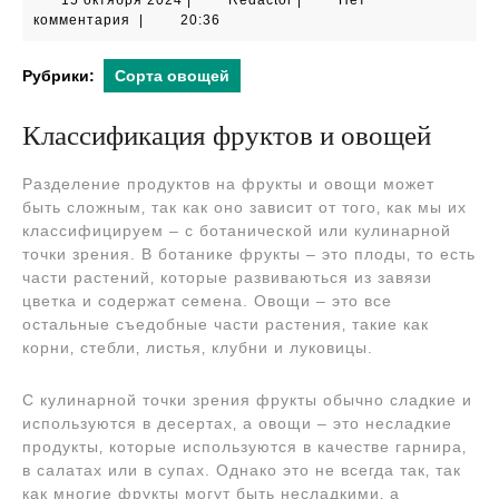
15 октября 2024
|
Redactor
|
Нет
октября
комментария
|
20:36
2024
Рубрики:
Сорта овощей
Классификация фруктов и овощей
Разделение продуктов на фрукты и овощи может
быть сложным‚ так как оно зависит от того‚ как мы их
классифицируем – с ботанической или кулинарной
точки зрения. В ботанике фрукты – это плоды‚ то есть
части растений‚ которые развиваються из завязи
цветка и содержат семена. Овощи – это все
остальные съедобные части растения‚ такие как
корни‚ стебли‚ листья‚ клубни и луковицы.
С кулинарной точки зрения фрукты обычно сладкие и
используются в десертах‚ а овощи – это несладкие
продукты‚ которые используются в качестве гарнира‚
в салатах или в супах. Однако это не всегда так‚ так
как многие фрукты могут быть несладкими‚ а