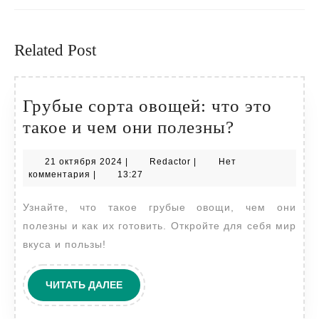
Предыдущая
Следующая
запись:
запись:
Related Post
Грубые сорта овощей: что это
Грубые
такое и чем они полезны?
сорта
21
Redactor
21 октября 2024
|
Redactor
|
Нет
овощей:
октября
комментария
|
13:27
что
2024
Узнайте, что такое грубые овощи, чем они
это
полезны и как их готовить. Откройте для себя мир
такое
вкуса и пользы!
и
чем
ЧИТАТЬ
ЧИТАТЬ ДАЛЕЕ
они
ДАЛЕЕ
полезны?