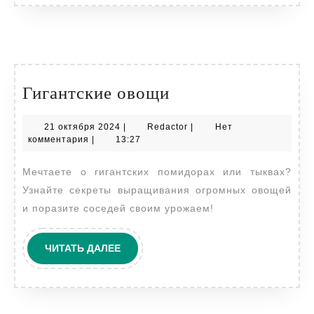
Гигантские
Гигантские овощи
овощи
21
Redactor
21 октября 2024
|
Redactor
|
Нет
октября
комментария
|
13:27
2024
Мечтаете о гигантских помидорах или тыквах?
Узнайте секреты выращивания огромных овощей
и поразите соседей своим урожаем!
ЧИТАТЬ
ЧИТАТЬ ДАЛЕЕ
ДАЛЕЕ