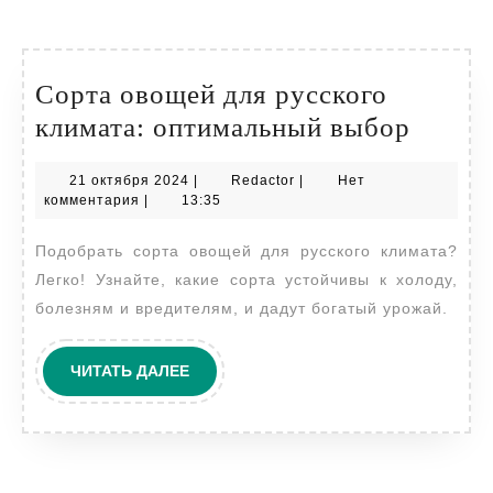
Сорта овощей для русского
Сорта
климата: оптимальный выбор
овоще
21
Redactor
21 октября 2024
|
Redactor
|
Нет
для
октября
комментария
|
13:35
русск
2024
Подобрать сорта овощей для русского климата?
климат
Легко! Узнайте, какие сорта устойчивы к холоду,
оптим
болезням и вредителям, и дадут богатый урожай.
выбор
ЧИТАТЬ
ЧИТАТЬ ДАЛЕЕ
ДАЛЕЕ