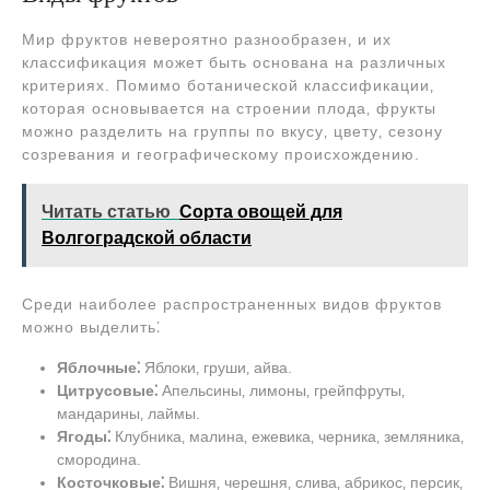
Мир фруктов невероятно разнообразен‚ и их
классификация может быть основана на различных
критериях. Помимо ботанической классификации‚
которая основывается на строении плода‚ фрукты
можно разделить на группы по вкусу‚ цвету‚ сезону
созревания и географическому происхождению.
Читать статью
Сорта овощей для
Волгоградской области
Среди наиболее распространенных видов фруктов
можно выделить⁚
Яблочные⁚
Яблоки‚ груши‚ айва.
Цитрусовые⁚
Апельсины‚ лимоны‚ грейпфруты‚
мандарины‚ лаймы.
Ягоды⁚
Клубника‚ малина‚ ежевика‚ черника‚ земляника‚
смородина.
Косточковые⁚
Вишня‚ черешня‚ слива‚ абрикос‚ персик‚