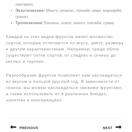
нектарин.
Экзотические⁚
Манго‚ ананас‚ папайя‚ киви‚ маракуйя‚
гранат.
Тропические⁚
Бананы‚ кокос‚ манго‚ папайя‚ гуава.
Каждый из этих видов фруктов имеет множество
сортов‚ которые отличаются по вкусу‚ цвету‚ размеру
и другим характеристикам. Например‚ среди яблок
существуют сотни сортов‚ от сладких и сочных до
кислых и терпких.
Разнообразие фруктов позволяет нам наслаждаться
их вкусом и пользой круглый год. В зависимости от
сезона‚ мы можем наслаждаться свежими фруктами‚
а также использовать их в различных блюдах‚
напитках и консервациях.
Навигация
по
PREVIOUS
NEXT
записям