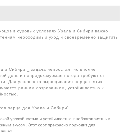
урцов в суровых условиях Урала и Сибири важно
астениям необходимый уход и своевременно защитить
а и Сибири ⎯ задача непростая, но вполне
вой день и непредсказуемая погода требуют от
сти. Для успешного выращивания перца в этих
ичаются ранним созреванием, устойчивостью к
йностью.
ов перца для Урала и Сибири⁚
сокой урожайностью и устойчивостью к неблагоприятным
ежным вкусом. Этот сорт прекрасно подходит для
плицах.