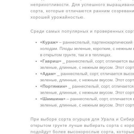
неприхотливости. Для успешного выращивани
сорта, которые отличаются ранним созревани
хорошей урожайностью.
Среди самых популярных и проверенных сорт
«Кураж»
‒ раннеспелый, партенокарпический с
холодам. Плоды зеленые, короткие, с нежным 
в открытом грунте, так и в теплицах.
«Гавриш»
⎯ раннеспелый, сорт, отличается в
зеленые, длинные, с нежным вкусом. Этот сор
«Адам»
⎯ раннеспелый, сорт, отличается высо
зеленые, длинные, с нежным вкусом. Этот сор
«Портянкин»
⎯ раннеспелый, сорт, отличаетс
зеленые, длинные, с нежным вкусом. Этот сор
«Шамшина»
‒ раннеспелый, сорт, отличается
зеленые, длинные, с нежным вкусом. Этот сор
При выборе сорта огурцов для Урала и Сибир
открытом грунте лучше выбирать сорта с кор
подойдут более высокорослые сорта, которы