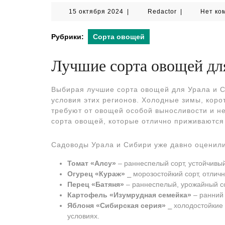
15
Redactor
15 октября 2024
|
Redactor
|
Нет ко
октября
2024
Рубрики:
Сорта овощей
Лучшие сорта овощей дл
Выбирая лучшие сорта овощей для Урала и С
условия этих регионов. Холодные зимы, коро
требуют от овощей особой выносливости и н
сорта овощей, которые отлично приживаются 
Садоводы Урала и Сибири уже давно оценили 
Томат «Алсу»
‒ раннеспелый сорт, устойчивый
Огурец «Кураж»
⎯ морозостойкий сорт, отлич
Перец «Батяня»
‒ раннеспелый, урожайный со
Картофель «Изумрудная семейка»
‒ ранний 
Яблоня «Сибирская серия»
⎯ холодостойкие
условиях.