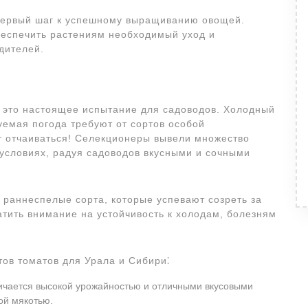
о первый шаг к успешному выращиванию овощей.
беспечить растениям необходимый уход и
дителей.
 это настоящее испытание для садоводов. Холодный
зуемая погода требуют от сортов особой
ит отчаиваться! Селекционеры вывели множество
 условиях, радуя садоводов вкусными и сочными
 раннеспелые сорта, которые успевают созреть за
атить внимание на устойчивость к холодам, болезням
ов томатов для Урала и Сибири⁚
личается высокой урожайностью и отличными вкусовыми
ой мякотью.