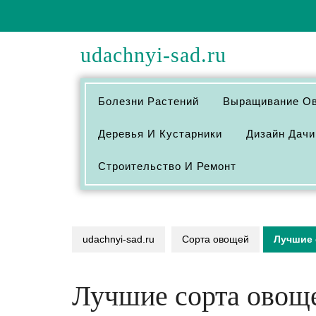
Перейти
к
содержимому
udachnyi-sad.ru
Болезни Растений
Выращивание О
Деревья И Кустарники
Дизайн Дачи
Строительство И Ремонт
udachnyi-sad.ru
Сорта овощей
Лучшие 
Лучшие сорта овоще