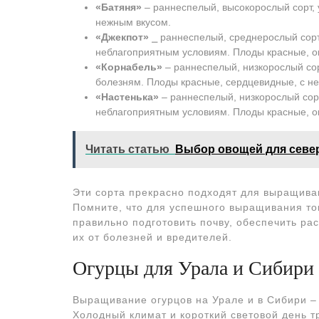
«Батяня»
‒ раннеспелый, высокорослый сорт, 
нежным вкусом.
«Джекпот»
⎯ раннеспелый, среднерослый сорт
неблагоприятным условиям. Плоды красные, ок
«Корнабель»
‒ раннеспелый, низкорослый сор
болезням. Плоды красные, сердцевидные, с н
«Настенька»
‒ раннеспелый, низкорослый сорт
неблагоприятным условиям. Плоды красные, ок
Читать статью
Выбор овощей для севе
Эти сорта прекрасно подходят для выращивани
Помните, что для успешного выращивания то
правильно подготовить почву, обеспечить р
их от болезней и вредителей.
Огурцы для Урала и Сибири
Выращивание огурцов на Урале и в Сибири ‒ 
Холодный климат и короткий световой день т