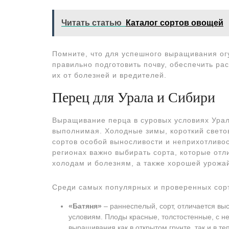
Читать статью
Каталог сортов овощей
Помните, что для успешного выращивания ог
правильно подготовить почву, обеспечить р
их от болезней и вредителей.
Перец для Урала и Сибири
Выращивание перца в суровых условиях Урал
выполнимая. Холодные зимы, короткий свето
сортов особой выносливости и неприхотливо
регионах важно выбирать сорта, которые отл
холодам и болезням, а также хорошей урожа
Среди самых популярных и проверенных сорт
«Батяня»
‒ раннеспелый, сорт, отличается вы
условиям. Плоды красные, толстостенные, с н
выращивания как в открытом грунте, так и в те