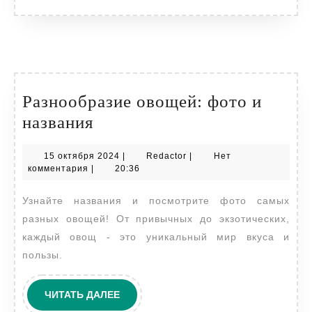
Разнообразие овощей: фото и
Разнообразие
названия
овощей:
15
Redactor
15 октября 2024
|
Redactor
|
Нет
фото
октября
комментария
|
20:36
и
2024
Узнайте названия и посмотрите фото самых
названия
разных овощей! От привычных до экзотических,
каждый овощ - это уникальный мир вкуса и
пользы.
ЧИТАТЬ
ЧИТАТЬ ДАЛЕЕ
ДАЛЕЕ