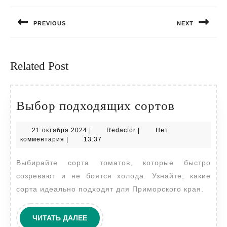
по
PREVIOUS
NEXT
записям
Предыдущая
Следующая
запись:
запись:
Related Post
Выбор
Выбор подходящих сортов
подходя
21
Redactor
21 октября 2024
|
Redactor
|
Нет
сортов
октября
комментария
|
13:37
2024
Выбирайте сорта томатов, которые быстро
созревают и не боятся холода. Узнайте, какие
сорта идеально подходят для Приморского края.
ЧИТАТЬ
ЧИТАТЬ ДАЛЕЕ