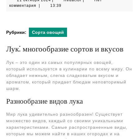
21 октября 2024
|
Redactor
|
Нет
октября
комментария
|
13:39
2024
Рубрики:
Сорта овощей
Лук⁚ многообразие сортов и вкусов
Лук – это один из самых популярных овощей‚
который используется в кулинарии по всему миру. Он
обладает нежным‚ слегка сладковатым вкусом и
ароматом‚ который придает блюдам неповторимый
шарм.
Разнообразие видов лука
Мир лука удивительно разнообразен! Существует
множество видов‚ каждый со своими уникальными
характеристиками. Самые распространенные виды‚
которые мы можем найти в наших огородах и на