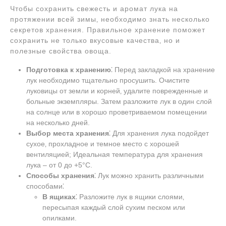
Чтобы сохранить свежесть и аромат лука на
протяжении всей зимы‚ необходимо знать несколько
секретов хранения. Правильное хранение поможет
сохранить не только вкусовые качества‚ но и
полезные свойства овоща.
Подготовка к хранению
⁚ Перед закладкой на хранение
лук необходимо тщательно просушить. Очистите
луковицы от земли и корней‚ удалите поврежденные и
больные экземпляры. Затем разложите лук в один слой
на солнце или в хорошо проветриваемом помещении
на несколько дней.
Выбор места хранения
⁚ Для хранения лука подойдет
сухое‚ прохладное и темное место с хорошей
вентиляцией; Идеальная температура для хранения
лука – от 0 до +5°С.
Способы хранения
⁚ Лук можно хранить различными
способами⁚
В ящиках
⁚ Разложите лук в ящики слоями‚
пересыпая каждый слой сухим песком или
опилками.