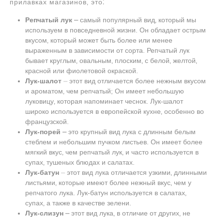
прилавках магазинов‚ это⁚
Репчатый лук
⎼ самый популярный вид‚ который мы
используем в повседневной жизни. Он обладает острым
вкусом‚ который может быть более или менее
выраженным в зависимости от сорта. Репчатый лук
бывает круглым‚ овальным‚ плоским‚ с белой‚ желтой‚
красной или фиолетовой окраской.
Лук-шалот
⏤ этот вид отличается более нежным вкусом
и ароматом‚ чем репчатый; Он имеет небольшую
луковицу‚ которая напоминает чеснок. Лук-шалот
широко используется в европейской кухне‚ особенно во
французской.
Лук-порей
⎼ это крупный вид лука с длинным белым
стеблем и небольшим пучком листьев. Он имеет более
мягкий вкус‚ чем репчатый лук‚ и часто используется в
супах‚ тушеных блюдах и салатах.
Лук-батун
⏤ этот вид лука отличается узкими‚ длинными
листьями‚ которые имеют более нежный вкус‚ чем у
репчатого лука. Лук-батун используется в салатах‚
супах‚ а также в качестве зелени.
Лук-слизун
⎼ этот вид лука‚ в отличие от других‚ не