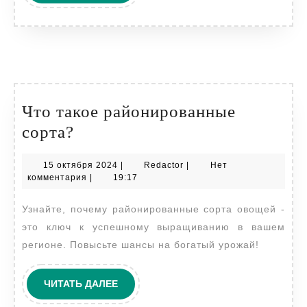
ДАЛЕЕ
Что такое районированные
Что
сорта?
такое
15
Redactor
15 октября 2024
|
Redactor
|
Нет
районированные
октября
комментария
|
19:17
сорта?
2024
Узнайте, почему районированные сорта овощей -
это ключ к успешному выращиванию в вашем
регионе. Повысьте шансы на богатый урожай!
ЧИТАТЬ
ЧИТАТЬ ДАЛЕЕ
ДАЛЕЕ