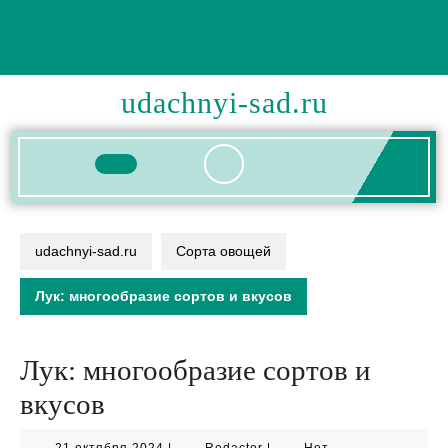
Перейти
к
содержимому
udachnyi-sad.ru
Кнопка
Открыть
udachnyi-sad.ru
Сорта овощей
Лук: многообразие сортов и вкусов
Лук: многообразие сортов и
вкусов
21
Redactor