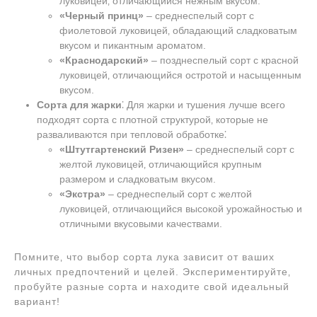
луковицей‚ отличающийся нежным вкусом.
«Черный принц»
– среднеспелый сорт с
фиолетовой луковицей‚ обладающий сладковатым
вкусом и пикантным ароматом.
«Краснодарский»
– позднеспелый сорт с красной
луковицей‚ отличающийся остротой и насыщенным
вкусом.
Сорта для жарки
⁚ Для жарки и тушения лучше всего
подходят сорта с плотной структурой‚ которые не
разваливаются при тепловой обработке⁚
«Штутгартенский Ризен»
– среднеспелый сорт с
желтой луковицей‚ отличающийся крупным
размером и сладковатым вкусом.
«Экстра»
– среднеспелый сорт с желтой
луковицей‚ отличающийся высокой урожайностью и
отличными вкусовыми качествами.
Помните‚ что выбор сорта лука зависит от ваших
личных предпочтений и целей. Экспериментируйте‚
пробуйте разные сорта и находите свой идеальный
вариант!