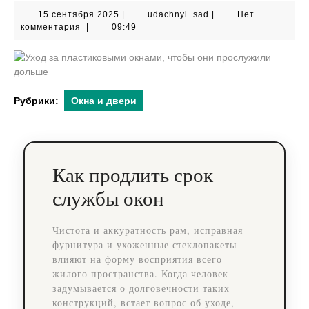
15
udachnyi_sad
15 сентября 2025
|
udachnyi_sad
|
Нет
сентября
комментария
|
09:49
2025
Рубрики:
Окна и двери
Как продлить срок
службы окон
Чистота и аккуратность рам, исправная
фурнитура и ухоженные стеклопакеты
влияют на форму восприятия всего
жилого пространства. Когда человек
задумывается о долговечности таких
конструкций, встает вопрос об уходе,