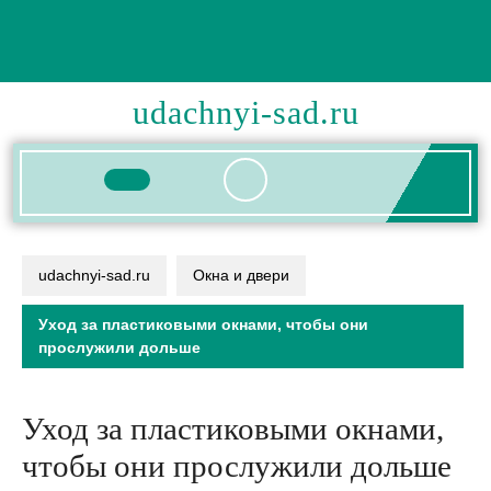
Перейти
к
содержимому
udachnyi-sad.ru
Кнопка
Открыть
udachnyi-sad.ru
Окна и двери
Уход за пластиковыми окнами, чтобы они
прослужили дольше
Уход за пластиковыми окнами,
чтобы они прослужили дольше