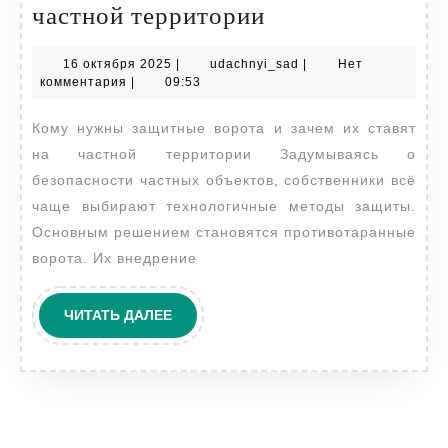
Кому
частной территории
и
16
udachnyi_sad
16 октября 2025
|
udachnyi_sad
|
Нет
зачем
октября
комментария
|
09:53
нужны
2025
Кому нужны защитные ворота и зачем их ставят
противотаранн
на частной территории Задумываясь о
ворота
безопасности частных объектов, собственники всё
на
чаще выбирают технологичные методы защиты.
частной
Основным решением становятся противотаранные
территории
ворота. Их внедрение
ЧИТАТЬ
ЧИТАТЬ ДАЛЕЕ
ДАЛЕЕ