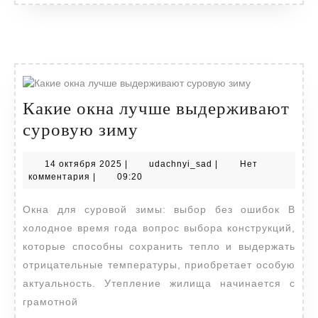
Какие окна лучше выдерживают
Какие
суровую зиму
окна
14
udachnyi_sad
14 октября 2025
|
udachnyi_sad
|
Нет
лучше
октября
комментария
|
09:20
выдерживают
2025
Окна для суровой зимы: выбор без ошибок В
суровую
холодное время года вопрос выбора конструкций,
зиму
которые способны сохранить тепло и выдержать
отрицательные температуры, приобретает особую
актуальность. Утепление жилища начинается с
грамотной