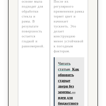
основе мыла
После их
подходят для
регулярного
обработки
применения рамка
стекла и
теряет цвет и
рамы. В
начинает
результате
тускнеть. Это
поверхность
делает
остается
конструкцию
гладкой и
менее устойчивой
равномерной.
к погодным
факторам.
Читать
статью
Как
обновить
старые
двери без
замены —
идеи для
бюджетного