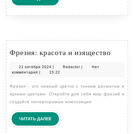
ДАЛЕЕ
Фрези
Фрезия: красота и изящество
красот
21
Redactor
21 октября 2024
|
Redactor
|
Нет
и
октября
комментария
|
15:22
изяще
2024
Фрезия - это нежный цветок с тонким ароматом и
яркими цветами. Откройте для себя мир фрезий и
создайте неповторимые композиции.
ЧИТАТЬ
ЧИТАТЬ ДАЛЕЕ
ДАЛЕЕ