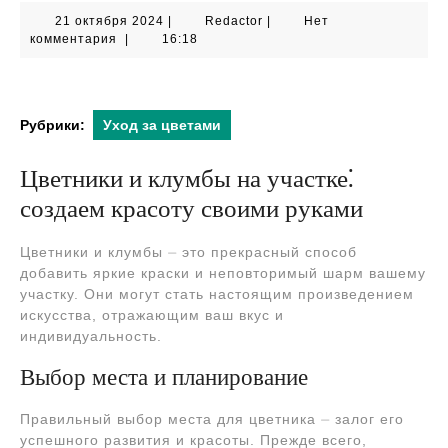
21
Redactor
21 октября 2024
|
Redactor
|
Нет
октября
комментария
|
16:18
2024
Рубрики:
Уход за цветами
Цветники и клумбы на участке⁚
создаем красоту своими руками
Цветники и клумбы ⏤ это прекрасный способ
добавить яркие краски и неповторимый шарм вашему
участку. Они могут стать настоящим произведением
искусства, отражающим ваш вкус и
индивидуальность.
Выбор места и планирование
Правильный выбор места для цветника ⏤ залог его
успешного развития и красоты. Прежде всего,