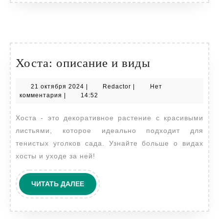
Хоста:
Хоста: описание и виды
описание
21
Redactor
21 октября 2024
|
Redactor
|
Нет
и
октября
комментария
|
14:52
виды
2024
Хоста - это декоративное растение с красивыми
листьями, которое идеально подходит для
тенистых уголков сада. Узнайте больше о видах
хосты и уходе за ней!
ЧИТАТЬ
ЧИТАТЬ ДАЛЕЕ
ДАЛЕЕ