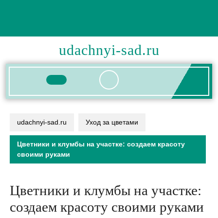
Перейти
к
содержимому
udachnyi-sad.ru
Кнопка
Открыть
udachnyi-sad.ru
Уход за цветами
Цветники и клумбы на участке: создаем красоту
своими руками
Цветники и клумбы на участке:
создаем красоту своими руками