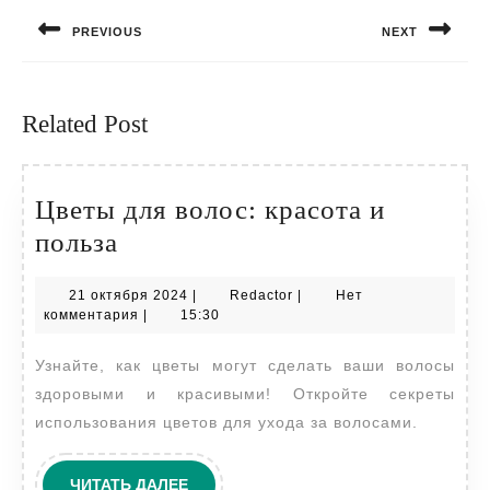
по
PREVIOUS
NEXT
записям
Предыдущая
Следующая
запись:
запись:
Related Post
Цветы для волос: красота и
Цветы
польза
для
21
Redactor
21 октября 2024
|
Redactor
|
Нет
волос:
октября
комментария
|
15:30
красота
2024
Узнайте, как цветы могут сделать ваши волосы
и
здоровыми и красивыми! Откройте секреты
польза
использования цветов для ухода за волосами.
ЧИТАТЬ
ЧИТАТЬ ДАЛЕЕ