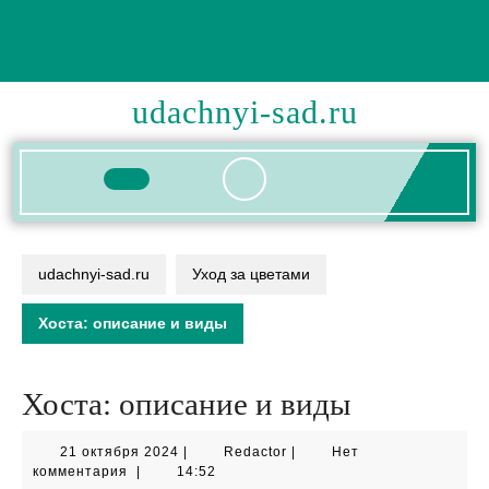
Перейти
к
содержимому
udachnyi-sad.ru
Кнопка
Открыть
udachnyi-sad.ru
Уход за цветами
Хоста: описание и виды
Хоста: описание и виды
21
Redactor
21 октября 2024
|
Redactor
|
Нет
октября
комментария
|
14:52