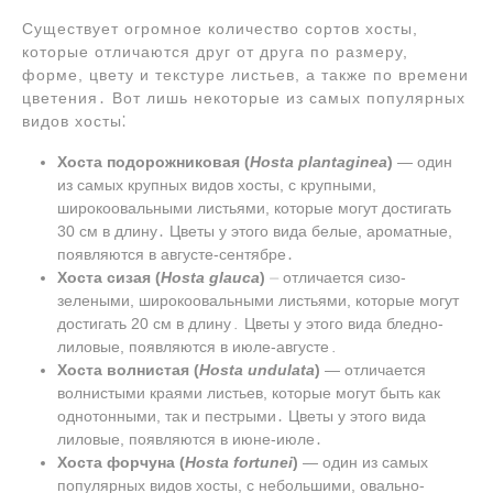
Существует огромное количество сортов хосты,
которые отличаются друг от друга по размеру,
форме, цвету и текстуре листьев, а также по времени
цветения․ Вот лишь некоторые из самых популярных
видов хосты⁚
Хоста подорожниковая (
Hosta plantaginea
)
― один
из самых крупных видов хосты, с крупными,
широкоовальными листьями, которые могут достигать
30 см в длину․ Цветы у этого вида белые, ароматные,
появляются в августе-сентябре․
Хоста сизая (
Hosta glauca
)
⏤ отличается сизо-
зелеными, широкоовальными листьями, которые могут
достигать 20 см в длину․ Цветы у этого вида бледно-
лиловые, появляются в июле-августе․
Хоста волнистая (
Hosta undulata
)
― отличается
волнистыми краями листьев, которые могут быть как
однотонными, так и пестрыми․ Цветы у этого вида
лиловые, появляются в июне-июле․
Хоста форчуна (
Hosta fortunei
)
― один из самых
популярных видов хосты, с небольшими, овально-