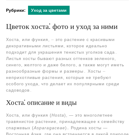
2024
Рубрики:
Уход за цветами
Цветок хоста⁚ фото и уход за ними
Хоста, или функия, ⏤ это растение с красивыми
декоративными листьями, которое идеально
подходит для украшения тенистых уголков сада․
Листья хосты бывают разных оттенков зеленого,
синего, желтого и даже белого, а также могут иметь
разнообразные формы и размеры․ Хосты ⏤
неприхотливые растения, которые не требуют
особого ухода, что делает их популярными среди
садоводов․
Хоста⁚ описание и виды
Хоста, или функия (
Hosta
), ― это многолетнее
травянистое растение, принадлежащее к семейству
спаржевых (
Asparagaceae
)․ Родина хосты ―
Восточная Азия, где она встречается в дикой природе