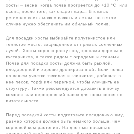
хосты ⏤ весна, когда почва прогреется до +10 °C, или
осень, после того, как спадет жара․ В южных
регионах хосты можно сажать и летом, но в этом
случае нужно обеспечить им обильный полив․
Для посадки хосты выбирайте полутенистое или
тенистое место, защищенное от прямых солнечных
лучей․ Хосты хорошо растут под кронами деревьев,
кустарников, а также рядом с оградами и стенами․
Почва для посадки хосты должна быть рыхлой,
плодородной и хорошо дренированной․ Если почва
на вашем участке тяжелая и глинистая, добавьте в
нее песок, торф или перегной, чтобы улучшить ее
структуру․ Также рекомендуется добавить в почву
компост или перепревший навоз для повышения ее
питательности․
Перед посадкой хосты подготовьте посадочную яму,
размер которой должен быть немного больше, чем
корневой ком растения․ На дно ямы насыпьте
дренажный слой из керамзита, битого кирпича или