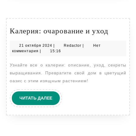
Калерия
Калерия: очарование и уход
очаров
21
Redactor
21 октября 2024
|
Redactor
|
Нет
и
октября
комментария
|
15:16
уход
2024
Узнайте все о калерии: описание, уход, секреты
выращивания. Превратите свой дом в цветущий
оазис с этим изящным растением!
ЧИТАТЬ
ЧИТАТЬ ДАЛЕЕ
ДАЛЕЕ