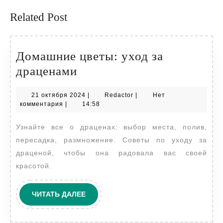
Related Post
Домашние цветы: уход за
Домашние
драценами
цветы:
21
Redactor
21 октября 2024
|
Redactor
|
Нет
уход
октября
комментария
|
14:58
за
2024
Узнайте все о драценах: выбор места, полив,
драценами
пересадка, размножение. Советы по уходу за
драценой, чтобы она радовала вас своей
красотой.
ЧИТАТЬ
ЧИТАТЬ ДАЛЕЕ
ДАЛЕЕ