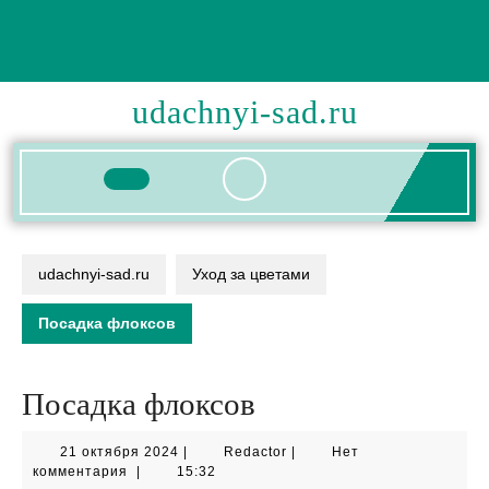
Перейти
к
содержимому
udachnyi-sad.ru
Кнопка
Открыть
udachnyi-sad.ru
Уход за цветами
Посадка флоксов
Посадка флоксов
21
Redactor
21 октября 2024
|
Redactor
|
Нет
октября
комментария
|
15:32