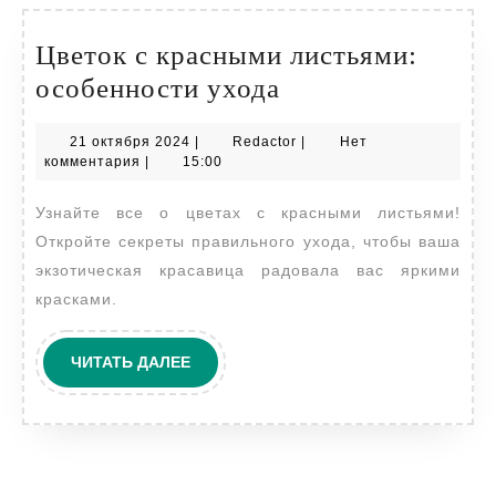
Цветок с красными листьями:
Цветок
особенности ухода
с
21
Redactor
21 октября 2024
|
Redactor
|
Нет
красными
октября
комментария
|
15:00
листьями:
2024
Узнайте все о цветах с красными листьями!
особенности
Откройте секреты правильного ухода, чтобы ваша
ухода
экзотическая красавица радовала вас яркими
красками.
ЧИТАТЬ
ЧИТАТЬ ДАЛЕЕ
ДАЛЕЕ