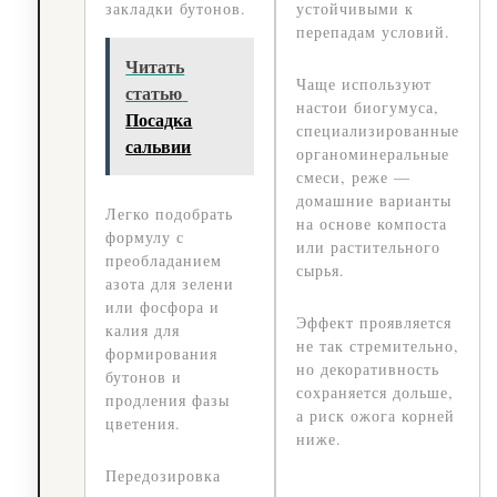
закладки бутонов.
устойчивыми к
перепадам условий.
Читать
Чаще используют
статью
настои биогумуса,
Посадка
специализированные
сальвии
органоминеральные
смеси, реже —
домашние варианты
Легко подобрать
на основе компоста
формулу с
или растительного
преобладанием
сырья.
азота для зелени
или фосфора и
Эффект проявляется
калия для
не так стремительно,
формирования
но декоративность
бутонов и
сохраняется дольше,
продления фазы
а риск ожога корней
цветения.
ниже.
Передозировка