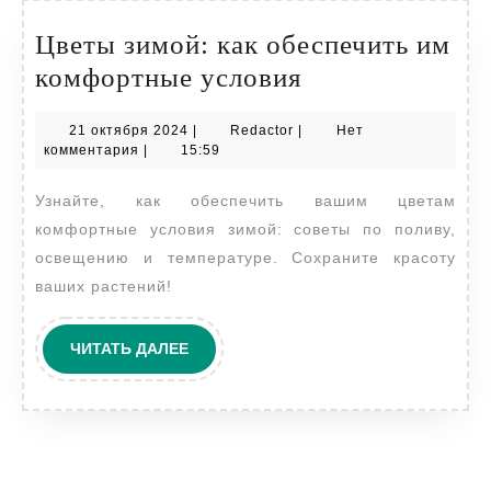
Цветы зимой: как обеспечить им
Цветы
комфортные условия
зимой:
21
Redactor
21 октября 2024
|
Redactor
|
Нет
как
октября
комментария
|
15:59
обеспечить
2024
Узнайте, как обеспечить вашим цветам
им
комфортные условия зимой: советы по поливу,
комфортные
освещению и температуре. Сохраните красоту
условия
ваших растений!
ЧИТАТЬ
ЧИТАТЬ ДАЛЕЕ
ДАЛЕЕ