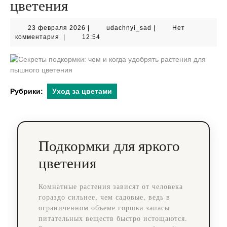
цветения
23
udachnyi_sad
23 февраля 2026
|
udachnyi_sad
|
Нет
февраля
комментария
|
12:54
2026
Рубрики:
Уход за цветами
Подкормки для яркого
цветения
Комнатные растения зависят от человека
гораздо сильнее, чем садовые, ведь в
ограниченном объеме горшка запасы
питательных веществ быстро истощаются.