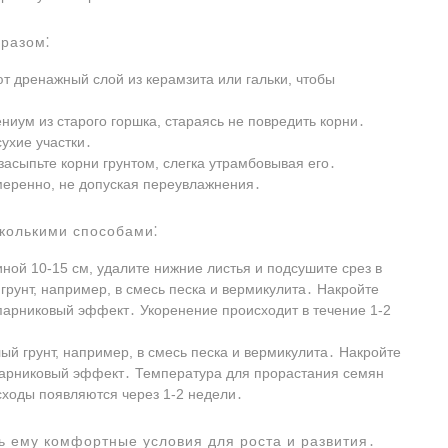
разом⁚
т дренажный слой из керамзита или гальки, чтобы
ниум из старого горшка, стараясь не повредить корни․
ухие участки․
асыпьте корни грунтом, слегка утрамбовывая его․
еренно, не допуская переувлажнения․
колькими способами⁚
ой 10-15 см, удалите нижние листья и подсушите срез в
грунт, например, в смесь песка и вермикулита․ Накройте
парниковый эффект․ Укоренение происходит в течение 1-2
й грунт, например, в смесь песка и вермикулита․ Накройте
парниковый эффект․ Температура для прорастания семян
сходы появляются через 1-2 недели․
 ему комфортные условия для роста и развития․