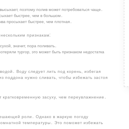
высыхает, поэтому полив может потребоваться чаще․
сыхает быстрее, чем в большом․
ва просыхает быстрее, чем плотная․
нескольким признакам⁚
ухой, значит, пора поливать․
отеряли тургор, это может быть признаком недостатка
водой․ Воду следует лить под корень, избегая
из поддона нужно сливать, чтобы избежать застоя
т кратковременную засуху, чем переувлажнение․
решающей роли․ Однако в жаркую погоду
комнатной температуры․ Это поможет избежать