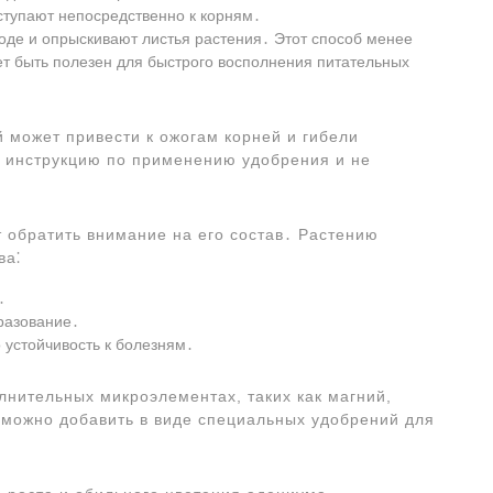
ступают непосредственно к корням․
оде и опрыскивают листья растения․ Этот способ менее
т быть полезен для быстрого восполнения питательных
 может привести к ожогам корней и гибели
ь инструкцию по применению удобрения и не
 обратить внимание на его состав․ Растению
ва⁚
․
разование․
 устойчивость к болезням․
лнительных микроэлементах, таких как магний,
 можно добавить в виде специальных удобрений для