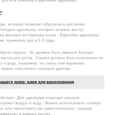
о роста и обильного цветения адениума․
е
оде, который позволит обеспечить растению
Молодые адениумы, которые активно растут,
ние выходит из периода покоя․ Взрослые адениумы,
е, примерно раз в 2-3 года․
ыбрать горшок․ Он должен быть немного больше
места для роста․ Горшок должен быть изготовлен из
х и воду, например, из глины или керамики․
ем важно обеспечить хороший дренаж․
вашего дома: идеи для вдохновения
убстрат․ Для адениума подходит рыхлый,
ускает воздух и воду․ Можно использовать готовую
ов, или приготовить ее самостоятельно, смешав
рмикулит в равных частях․