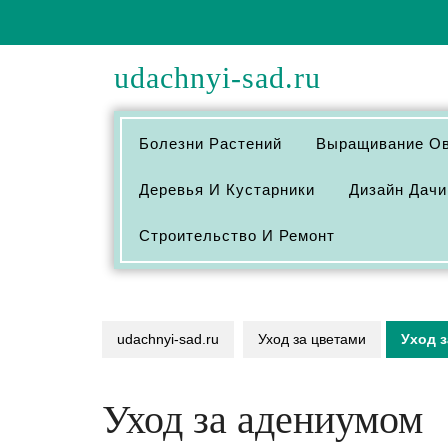
Перейти
к
содержимому
udachnyi-sad.ru
Болезни Растений
Выращивание О
Деревья И Кустарники
Дизайн Дачи
Строительство И Ремонт
udachnyi-sad.ru
Уход за цветами
Уход 
Уход за адениумом