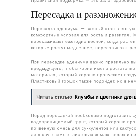
Правильная подкормка ー это залог здоровог
Пересадка и размножени
Пересадка адениума ー важный этап в его ух
комфортные условия для роста и развития․ 
пересаживают ежегодно весной, когда расте
которые растут медленнее, пересаживают реж
При пересадке адениума важно правильно в
предыдущего, чтобы корни имели достаточно 
материала, который хорошо пропускает возду
Пластиковый горшок также подойдет, но в н
Читать статью
Клумбы и цветники для 
Перед пересадкой необходимо подготовить с
водопроницаемый грунт, который хорошо проп
почвенную смесь для суккулентов или кактус
дерновую землю, листовую землю, песок и ве