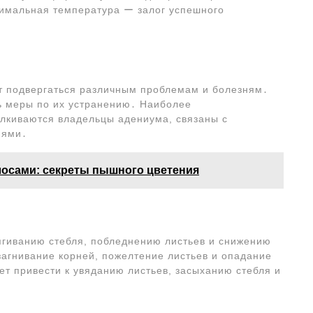
тимальная температура ー залог успешного
ет подвергаться различным проблемам и болезням․
ь меры по их устранению․ Наиболее
лкиваются владельцы адениума, связаны с
нями․
лосами: секреты пышного цветения
ягиванию стебля, побледнению листьев и снижению
загнивание корней, пожелтение листьев и опадание
ет привести к увяданию листьев, засыханию стебля и