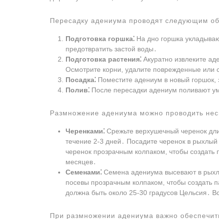
Пересадку адениума проводят следующим об
Подготовка горшка⁚
На дно горшка укладываю
предотвратить застой воды․
Подготовка растения⁚
Акуратно извлеките аде
Осмотрите корни, удалите поврежденные или с
Посадка⁚
Поместите адениум в новый горшок, з
Полив⁚
После пересадки адениум поливают ум
Размножение адениума можно проводить нес
Черенками⁚
Срежьте верхушечный черенок длин
течение 2-3 дней․ Посадите черенок в рыхлый 
черенок прозрачным колпаком, чтобы создать 
месяцев․
Семенами⁚
Семена адениума высевают в рыхлы
посевы прозрачным колпаком, чтобы создать 
должна быть около 25-30 градусов Цельсия․ В
При размножении адениума важно обеспечить