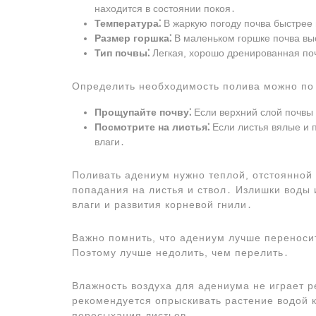
находится в состоянии покоя․
Температура⁚
В жаркую погоду почва быстрее 
Размер горшка⁚
В маленьком горшке почва вы
Тип почвы⁚
Легкая, хорошо дренированная поч
Определить необходимость полива можно по 
Прощупайте почву⁚
Если верхний слой почвы с
Посмотрите на листья⁚
Если листья вялые и п
влаги․
Поливать адениум нужно теплой, отстоянной 
попадания на листья и ствол․ Излишки воды 
влаги и развития корневой гнили․
Важно помнить, что адениум лучше переноси
Поэтому лучше недолить, чем перелить․
Влажность воздуха для адениума не играет 
рекомендуется опрыскивать растение водой 
пересыхания листьев․