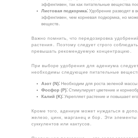
эффективен, так как питательные вещества по
Листовая подкормка⁚
Удобрение разводят в в
эффективен, чем корневая подкормка, но може
веществ․
Важно помнить, что передозировка удобрений
растения․ Поэтому следует строго соблюдат
превышать рекомендуемую концентрацию․
При выборе удобрения для адениума следует
необходимы следующие питательные вещест
Азот (N)⁚
Необходим для роста зеленой массы
Фосфор (P)⁚
Стимулирует цветение и корнеоб
Калий (K)⁚
Укрепляет растение и повышает его
Кроме того, адениум может нуждаться в допо
железо, цинк, марганец и бор․ Эти элементы
суккулентов или кактусов․