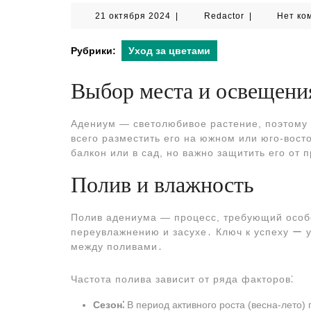
21
Redactor
21 октября 2024
|
Redactor
|
Нет ко
октября
2024
Рубрики:
Уход за цветами
Выбор места и освещени
Адениум ― светолюбивое растение, поэтому 
всего разместить его на южном или юго-вос
балкон или в сад, но важно защитить его от
Полив и влажность
Полив адениума ― процесс, требующий особо
переувлажнению и засухе․ Ключ к успеху ー 
между поливами․
Частота полива зависит от ряда факторов⁚
Сезон⁚
В период активного роста (весна-лето)