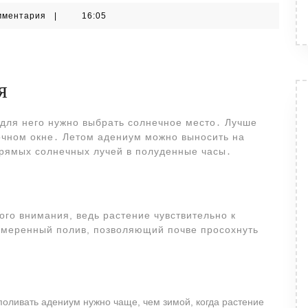
мментария
|
16:05
я
для него нужно выбрать солнечное место․ Лучше
точном окне․ Летом адениум можно выносить на
 прямых солнечных лучей в полуденные часы․
го внимания, ведь растение чувствительно к
умеренный полив, позволяющий почве просохнуть
 поливать адениум нужно чаще, чем зимой, когда растение