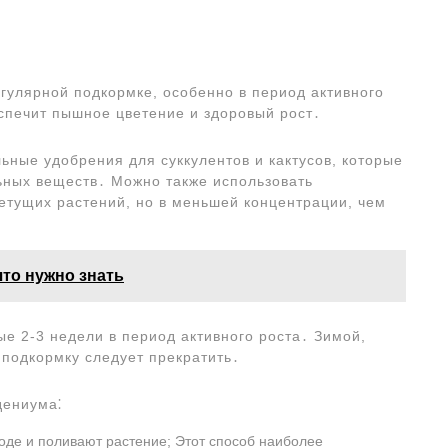
гулярной подкормке, особенно в период активного
спечит пышное цветение и здоровый рост․
ные удобрения для суккулентов и кактусов, которые
ьных веществ․ Можно также использовать
тущих растений, но в меньшей концентрации, чем
что нужно знать
е 2-3 недели в период активного роста․ Зимой,
 подкормку следует прекратить․
дениума⁚
оде и поливают растение; Этот способ наиболее