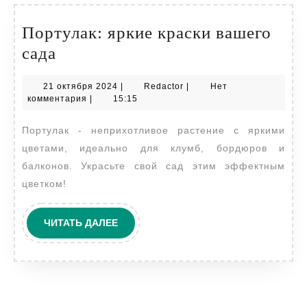
Портулак: яркие краски вашего
Портулак:
сада
яркие
21
Redactor
21 октября 2024
|
Redactor
|
Нет
краски
октября
комментария
|
15:15
вашего
2024
Портулак - неприхотливое растение с яркими
сада
цветами, идеально для клумб, бордюров и
балконов. Украсьте свой сад этим эффектным
цветком!
ЧИТАТЬ
ЧИТАТЬ ДАЛЕЕ
ДАЛЕЕ