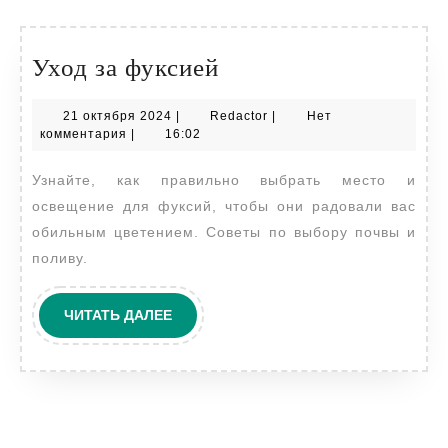
Уход
Уход за фуксией
за
21
Redactor
21 октября 2024
|
Redactor
|
Нет
фуксией
октября
комментария
|
16:02
2024
Узнайте, как правильно выбрать место и
освещение для фуксий, чтобы они радовали вас
обильным цветением. Советы по выбору почвы и
поливу.
ЧИТАТЬ
ЧИТАТЬ ДАЛЕЕ
ДАЛЕЕ