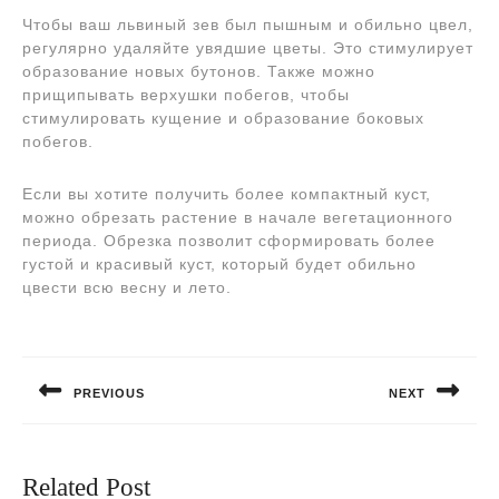
Чтобы ваш львиный зев был пышным и обильно цвел,
регулярно удаляйте увядшие цветы. Это стимулирует
образование новых бутонов. Также можно
прищипывать верхушки побегов, чтобы
стимулировать кущение и образование боковых
побегов.
Если вы хотите получить более компактный куст,
можно обрезать растение в начале вегетационного
периода. Обрезка позволит сформировать более
густой и красивый куст, который будет обильно
цвести всю весну и лето.
Навигация
по
PREVIOUS
NEXT
записям
Предыдущая
Следующая
запись:
запись:
Related Post