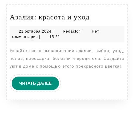
Азалия:
Азалия: красота и уход
красота
21
Redactor
21 октября 2024
|
Redactor
|
Нет
и
октября
комментария
|
15:21
уход
2024
Узнайте все о выращивании азалии: выбор, уход,
полив, пересадка, болезни и вредители. Создайте
уют в доме с помощью этого прекрасного цветка!
ЧИТАТЬ
ЧИТАТЬ ДАЛЕЕ
ДАЛЕЕ