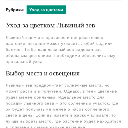
2024
Рубрики:
Уход за цветами
Уход за цветком Львиный зев
Львиный зев ౼ это красивое и неприхотливое
растение, которое может украсить любой сад или
балкон. Чтобы ваш львиный зев радовал вас
обильным цветением, необходимо обеспечить ему
правильный уход.
Выбор места и освещения
Львиный зев предпочитает солнечные места, но
может расти и в полутени. Однако, в тени цветение
будет менее обильным. Идеальное место для
посадки львиного зева ౼ это солнечный участок, где
он будет получать не менее 6 часов солнечного
света в день. Если вы живете в жарком климате, то
лучше выбрать место, где растение будет находиться
в полутени в самые жаркие часы дня.