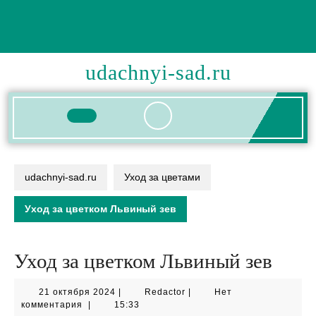
Перейти
к
содержимому
udachnyi-sad.ru
Кнопка
Открыть
udachnyi-sad.ru
Уход за цветами
Уход за цветком Львиный зев
Уход за цветком Львиный зев
21
Redactor
21 октября 2024
|
Redactor
|
Нет
октября
комментария
|
15:33