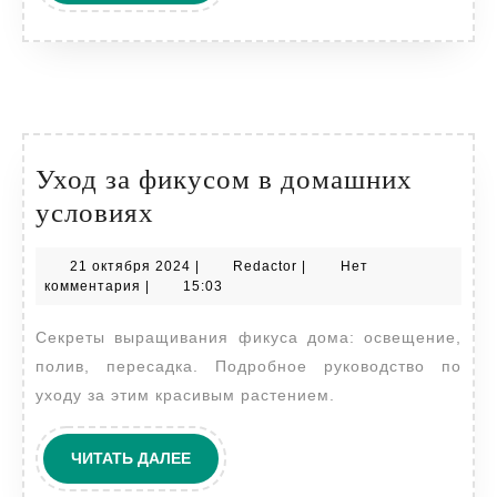
ДАЛЕЕ
саду
Уход за фикусом в домашних
Уход
условиях
за
21
Redactor
21 октября 2024
|
Redactor
|
Нет
фикусом
октября
комментария
|
15:03
в
2024
Секреты выращивания фикуса дома: освещение,
домашних
полив, пересадка. Подробное руководство по
условиях
уходу за этим красивым растением.
ЧИТАТЬ
ЧИТАТЬ ДАЛЕЕ
ДАЛЕЕ