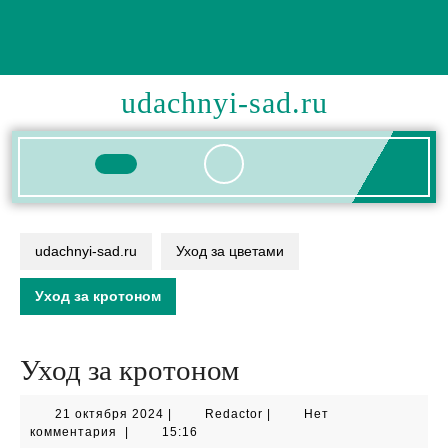
Перейти
к
содержимому
udachnyi-sad.ru
Кнопка
Открыть
udachnyi-sad.ru
Уход за цветами
Уход за кротоном
Уход за кротоном
21
Redactor
21 октября 2024
|
Redactor
|
Нет
октября
комментария
|
15:16