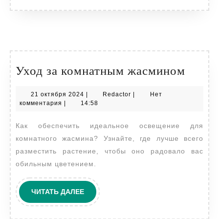
Уход
Уход за комнатным жасмином
за
21
Redactor
21 октября 2024
|
Redactor
|
Нет
комн
октября
комментария
|
14:58
жасм
2024
Как обеспечить идеальное освещение для
комнатного жасмина? Узнайте, где лучше всего
разместить растение, чтобы оно радовало вас
обильным цветением.
ЧИТАТЬ
ЧИТАТЬ ДАЛЕЕ
ДАЛЕЕ