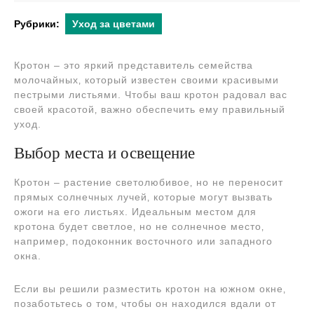
2024
Рубрики:
Уход за цветами
Кротон – это яркий представитель семейства
молочайных‚ который известен своими красивыми
пестрыми листьями. Чтобы ваш кротон радовал вас
своей красотой‚ важно обеспечить ему правильный
уход.
Выбор места и освещение
Кротон – растение светолюбивое‚ но не переносит
прямых солнечных лучей‚ которые могут вызвать
ожоги на его листьях. Идеальным местом для
кротона будет светлое‚ но не солнечное место‚
например‚ подоконник восточного или западного
окна.
Если вы решили разместить кротон на южном окне‚
позаботьтесь о том‚ чтобы он находился вдали от