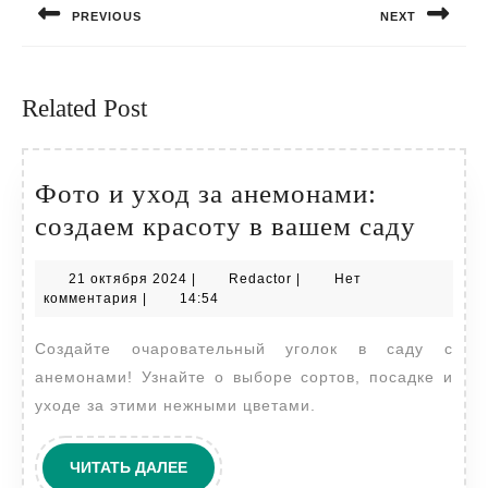
PREVIOUS
NEXT
записям
Предыдущая
Следующая
запись:
запись:
Related Post
Фото и уход за анемонами:
Фото
создаем красоту в вашем саду
и
21
Redactor
21 октября 2024
|
Redactor
|
Нет
уход
октября
комментария
|
14:54
за
2024
Создайте очаровательный уголок в саду с
анемо
анемонами! Узнайте о выборе сортов, посадке и
созда
уходе за этими нежными цветами.
красо
в
ЧИТАТЬ
ЧИТАТЬ ДАЛЕЕ
ваше