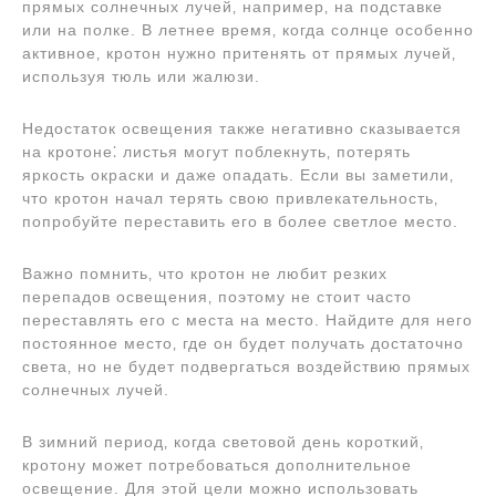
прямых солнечных лучей‚ например‚ на подставке
или на полке. В летнее время‚ когда солнце особенно
активное‚ кротон нужно притенять от прямых лучей‚
используя тюль или жалюзи.
Недостаток освещения также негативно сказывается
на кротоне⁚ листья могут поблекнуть‚ потерять
яркость окраски и даже опадать. Если вы заметили‚
что кротон начал терять свою привлекательность‚
попробуйте переставить его в более светлое место.
Важно помнить‚ что кротон не любит резких
перепадов освещения‚ поэтому не стоит часто
переставлять его с места на место. Найдите для него
постоянное место‚ где он будет получать достаточно
света‚ но не будет подвергаться воздействию прямых
солнечных лучей.
В зимний период‚ когда световой день короткий‚
кротону может потребоваться дополнительное
освещение. Для этой цели можно использовать