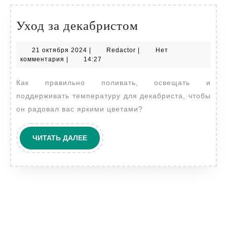
Уход
Уход за декабристом
за
21
Redactor
21 октября 2024
|
Redactor
|
Нет
декабристом
октября
комментария
|
14:27
2024
Как правильно поливать, освещать и
поддерживать температуру для декабриста, чтобы
он радовал вас яркими цветами?
ЧИТАТЬ
ЧИТАТЬ ДАЛЕЕ
ДАЛЕЕ