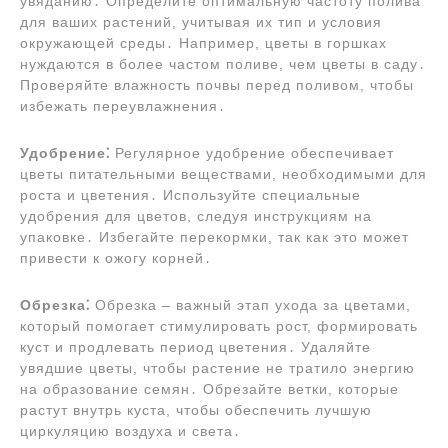
увяданию․ Определите оптимальную частоту полива
для ваших растений, учитывая их тип и условия
окружающей среды․ Например, цветы в горшках
нуждаются в более частом поливе, чем цветы в саду․
Проверяйте влажность почвы перед поливом, чтобы
избежать переувлажнения․
Удобрение⁚
Регулярное удобрение обеспечивает
цветы питательными веществами, необходимыми для
роста и цветения․ Используйте специальные
удобрения для цветов, следуя инструкциям на
упаковке․ Избегайте перекормки, так как это может
привести к ожогу корней․
Обрезка⁚
Обрезка – важный этап ухода за цветами,
который помогает стимулировать рост, формировать
куст и продлевать период цветения․ Удаляйте
увядшие цветы, чтобы растение не тратило энергию
на образование семян․ Обрезайте ветки, которые
растут внутрь куста, чтобы обеспечить лучшую
циркуляцию воздуха и света․