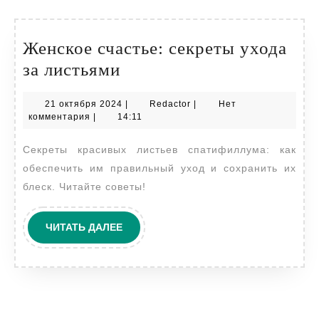
Женское счастье: секреты ухода
Женское
за листьями
счастье:
21
Redactor
21 октября 2024
|
Redactor
|
Нет
секреты
октября
комментария
|
14:11
ухода
2024
Секреты красивых листьев спатифиллума: как
за
обеспечить им правильный уход и сохранить их
листьями
блеск. Читайте советы!
ЧИТАТЬ
ЧИТАТЬ ДАЛЕЕ
ДАЛЕЕ