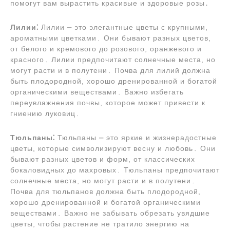
помогут вам вырастить красивые и здоровые розы․
Лилии⁚
Лилии ⎼ это элегантные цветы с крупными,
ароматными цветками․ Они бывают разных цветов,
от белого и кремового до розового, оранжевого и
красного․ Лилии предпочитают солнечные места, но
могут расти и в полутени․ Почва для лилий должна
быть плодородной, хорошо дренированной и богатой
органическими веществами․ Важно избегать
переувлажнения почвы, которое может привести к
гниению луковиц․
Тюльпаны⁚
Тюльпаны ⎼ это яркие и жизнерадостные
цветы, которые символизируют весну и любовь․ Они
бывают разных цветов и форм, от классических
бокаловидных до махровых․ Тюльпаны предпочитают
солнечные места, но могут расти и в полутени․
Почва для тюльпанов должна быть плодородной,
хорошо дренированной и богатой органическими
веществами․ Важно не забывать обрезать увядшие
цветы, чтобы растение не тратило энергию на