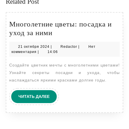
Related Post
Многолетние цветы: посадка и
Многолетние
уход за ними
цветы:
21
Redactor
21 октября 2024
|
Redactor
|
Нет
посадка
октября
комментария
|
14:06
и
2024
Создайте цветник мечты с многолетними цветами!
уход
Узнайте секреты посадки и ухода, чтобы
за
наслаждаться яркими красками долгие годы.
ними
ЧИТАТЬ
ЧИТАТЬ ДАЛЕЕ
ДАЛЕЕ