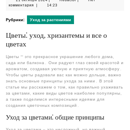
21 октября 2024
|
Redactor
|
Нет
октября
комментария
|
14:23
2024
Рубрики:
Уход за растениями
Цветы⁚ уход, хризантемы и все о
цветах
Цветы ⎻ это прекрасное украшение любого дома,
сада или балкона․ Они радуют глаз своей красотой и
ароматом, создавая уютную и приятную атмосферу․
Чтобы цветы радовали вас как можно дольше, важно
знать основные принципы ухода за ними․ В этой
статье мы расскажем о том, как правильно ухаживать
за цветами, какие виды цветов наиболее популярны,
а также поделимся интересными идеями для
создания цветочных композиций․
Уход за цветами⁚ общие принципы
Уход за цветами – это несложный, но важный