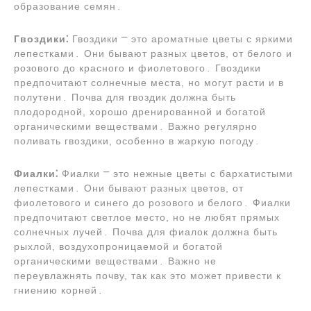
образование семян․
Гвоздики⁚
Гвоздики ⎻ это ароматные цветы с яркими
лепестками․ Они бывают разных цветов, от белого и
розового до красного и фиолетового․ Гвоздики
предпочитают солнечные места, но могут расти и в
полутени․ Почва для гвоздик должна быть
плодородной, хорошо дренированной и богатой
органическими веществами․ Важно регулярно
поливать гвоздики, особенно в жаркую погоду․
Фиалки⁚
Фиалки ⎻ это нежные цветы с бархатистыми
лепестками․ Они бывают разных цветов, от
фиолетового и синего до розового и белого․ Фиалки
предпочитают светлое место, но не любят прямых
солнечных лучей․ Почва для фиалок должна быть
рыхлой, воздухопроницаемой и богатой
органическими веществами․ Важно не
переувлажнять почву, так как это может привести к
гниению корней․