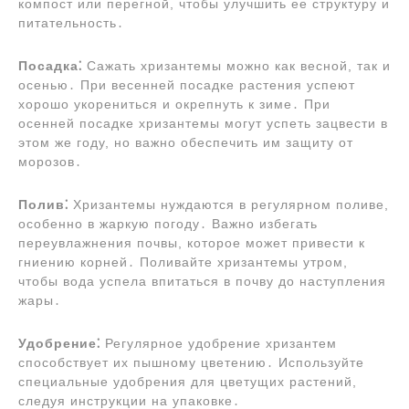
компост или перегной, чтобы улучшить ее структуру и
питательность․
Посадка⁚
Сажать хризантемы можно как весной, так и
осенью․ При весенней посадке растения успеют
хорошо укорениться и окрепнуть к зиме․ При
осенней посадке хризантемы могут успеть зацвести в
этом же году, но важно обеспечить им защиту от
морозов․
Полив⁚
Хризантемы нуждаются в регулярном поливе,
особенно в жаркую погоду․ Важно избегать
переувлажнения почвы, которое может привести к
гниению корней․ Поливайте хризантемы утром,
чтобы вода успела впитаться в почву до наступления
жары․
Удобрение⁚
Регулярное удобрение хризантем
способствует их пышному цветению․ Используйте
специальные удобрения для цветущих растений,
следуя инструкции на упаковке․