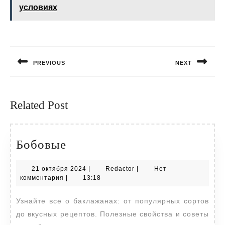
условиях
Навигация
по
PREVIOUS
NEXT
записям
Предыдущая
Следующая
запись:
запись:
Related Post
Бобовые
Бобовые
21
Redactor
21 октября 2024
|
Redactor
|
Нет
октября
комментария
|
13:18
2024
Узнайте все о баклажанах: от популярных сортов
до вкусных рецептов. Полезные свойства и советы