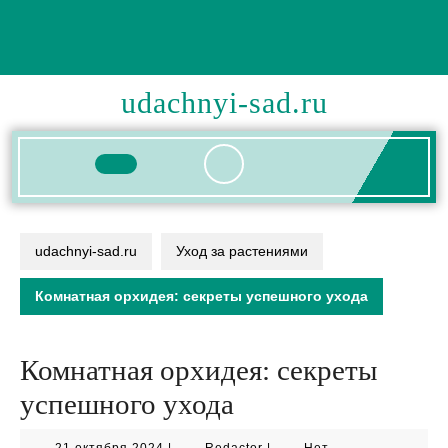
Перейти
к
содержимому
udachnyi-sad.ru
Кнопка
Открыть
udachnyi-sad.ru
Уход за растениями
Комнатная орхидея: секреты успешного ухода
Комнатная орхидея: секреты
успешного ухода
21
Redactor