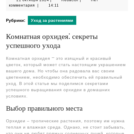
21 октября 2024
|
Redactor
|
Нет
октября
комментария
|
14:11
2024
Рубрики:
Уход за растениями
Комнатная орхидея⁚ секреты
успешного ухода
Комнатная орхидея ⎻ это изящный и красивый
цветок, который может стать настоящим украшением
вашего дома. Но чтобы она радовала вас своим
цветением, необходимо обеспечить ей правильный
уход. В этой статье мы поделимся секретами
успешного выращивания орхидеи в домашних
условиях.
Выбор правильного места
Орхидеи – тропические растения, поэтому им нужна
теплая и влажная среда. Однако, не стоит забывать,
что они не любят прямых солнечных лучей, которые