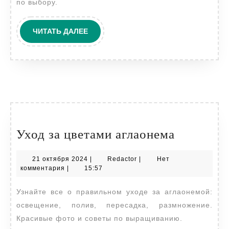
по выбору.
ЧИТАТЬ
ЧИТАТЬ ДАЛЕЕ
ДАЛЕЕ
Уход
Уход за цветами аглаонема
за
21
Redactor
21 октября 2024
|
Redactor
|
Нет
цветами
октября
комментария
|
15:57
аглаонем
2024
Узнайте все о правильном уходе за аглаонемой:
освещение, полив, пересадка, размножение.
Красивые фото и советы по выращиванию.