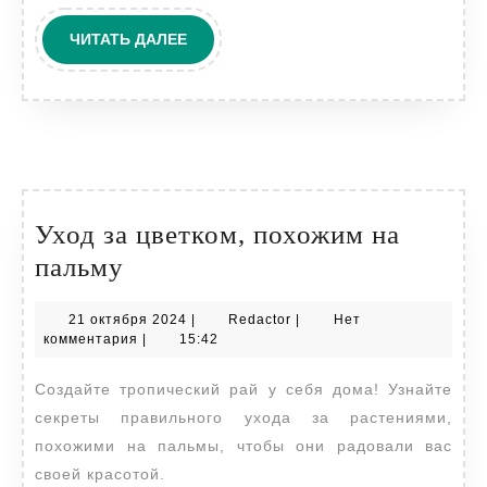
ЧИТАТЬ
ЧИТАТЬ ДАЛЕЕ
ДАЛЕЕ
Уход за цветком, похожим на
Уход
пальму
за
21
Redactor
21 октября 2024
|
Redactor
|
Нет
цветком,
октября
комментария
|
15:42
похожим
2024
Создайте тропический рай у себя дома! Узнайте
на
секреты правильного ухода за растениями,
пальму
похожими на пальмы, чтобы они радовали вас
своей красотой.