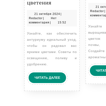
Уход
цветения
21 окт
за
R
Redactor
|
21
21 октября 2024
|
антуриумом:
коммента
Redactor
октября
Redactor
|
Нет
секреты
2024
комментария
|
15:52
Узнайте секреты
пышного
выращива
Узнайте, как обеспечить
цветения
цветов:
антуриуму идеальный уход,
почвы, 
чтобы он радовал вас
Созда
яркими цветами. Советы по
ароматны
освещению, поливу и
удобрению.
ЧИТА
ЧИТАТЬ
ЧИТАТЬ ДАЛЕЕ
ДАЛЕЕ