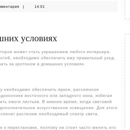
мментария
|
14:01
ашних условиях
оторое может стать украшением любого интерьера.
сотой, необходимо обеспечить ему правильный уход.
вать за кротоном в домашних условиях.
му необходимо обеспечить яркое, рассеянное
одоконнике восточного или западного окна, избегая
ть ожоги листьев. В зимнее время, когда световой
 дополнительное искусственное освещение. Для этого
спечат растению необходимый спектр света.
н к перестановке, поэтому не стоит часто менять его