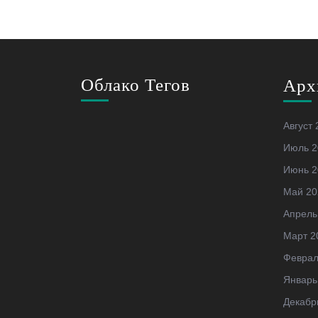
Облако Тегов
Арх
Август 
Июль 2
Июнь 2
Май 20
Апрель
Март 2
Феврал
Январь
Декабр