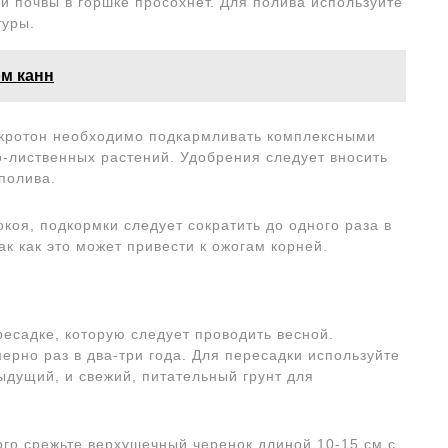
ой почвы в горшке просохнет. Для полива используйте
туры.
ом канн
, кротон необходимо подкармливать комплексными
лиственных растений. Удобрения следует вносить
полива.
окоя, подкормки следует сократить до одного раза в
к как это может привести к ожогам корней.
есадке, которую следует проводить весной.
рно раз в два-три года. Для пересадки используйте
ыдущий, и свежий, питательный грунт для
ого срежьте верхушечный черенок длиной 10-15 см с