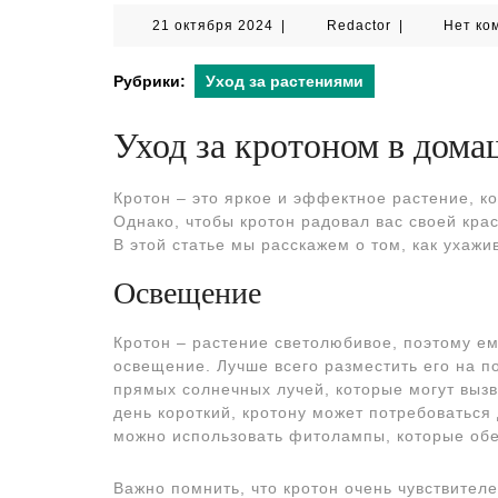
21
Redactor
21 октября 2024
|
Redactor
|
Нет ко
октября
2024
Рубрики:
Уход за растениями
Уход за кротоном в дом
Кротон – это яркое и эффектное растение, к
Однако, чтобы кротон радовал вас своей кра
В этой статье мы расскажем о том, как ухажи
Освещение
Кротон – растение светолюбивое, поэтому е
освещение. Лучше всего разместить его на п
прямых солнечных лучей, которые могут вызва
день короткий, кротону может потребоваться
можно использовать фитолампы, которые обе
Важно помнить, что кротон очень чувствителе