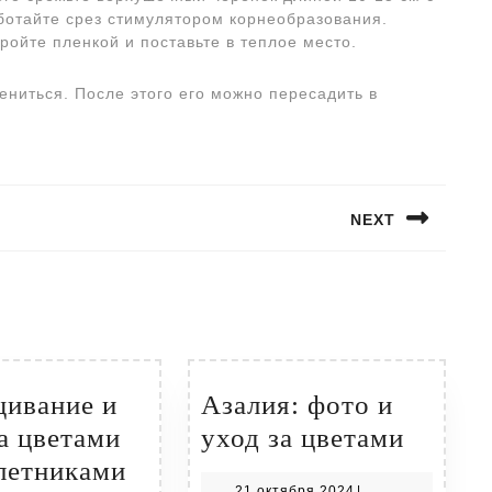
ботайте срез стимулятором корнеобразования.
ройте пленкой и поставьте в теплое место.
ениться. После этого его можно пересадить в
NEXT
Следующая
запись:
ивание и
Азалия: фото и
Азалия
а цветами
уход за цветами
Выращивание
фото
летниками
21
21 октября 2024
|