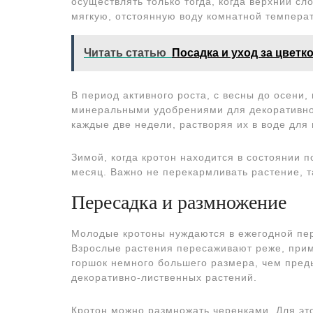
осуществлять только тогда, когда верхний сл
мягкую, отстоянную воду комнатной темпера
Читать статью
Посадка и уход за цветк
В период активного роста, с весны до осени
минеральными удобрениями для декоративно-
каждые две недели, растворяя их в воде для 
Зимой, когда кротон находится в состоянии п
месяц. Важно не перекармливать растение, та
Пересадка и размножение
Молодые кротоны нуждаются в ежегодной пер
Взрослые растения пересаживают реже, приме
горшок немного большего размера, чем пред
декоративно-лиственных растений.
Кротон можно размножать черенками. Для эт