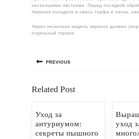
несколькими листьями. Перед посадкой обра
Черенок посадите в смесь торфа и песка, нак
Через несколько недель черенок должен укор
отдельный горшок.
Навигация
по
PREVIOUS
записям
Предыдущая
запись:
Related Post
Уход за
Выращ
антуриумом:
уход з
секреты пышного
много