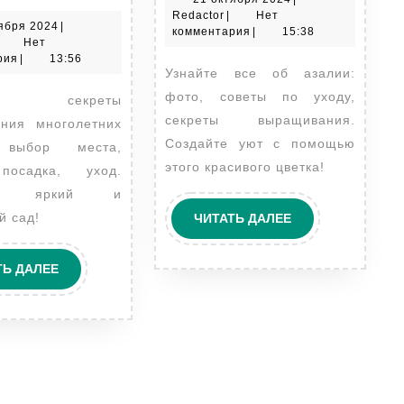
и
и
Redactor
октября
Redactor
|
Нет
21
ября 2024
|
уход
уход
2024
комментария
|
15:38
edactor
октября
Нет
за
за
2024
рия
|
13:56
Узнайте все об азалии:
цветами
цветам
фото, советы по уходу,
многолетниками
секреты выращивания.
ния многолетних
Создайте уют с помощью
 выбор места,
этого красивого цветка!
посадка, уход.
йте яркий и
й сад!
ЧИТАТЬ
ЧИТАТЬ ДАЛЕЕ
ДАЛЕЕ
ЧИТАТЬ
ТЬ ДАЛЕЕ
ДАЛЕЕ