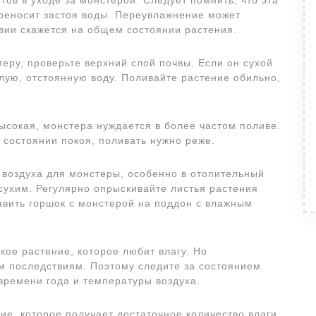
ов в уходе за монстерой. Следует помнить, что эта
ереносит застоя воды. Переувлажнение может
твии скажется на общем состоянии растения.
теру, проверьте верхний слой почвы. Если он сухой
плую, отстоянную воду. Поливайте растение обильно,
высокая, монстера нуждается в более частом поливе.
 состоянии покоя, поливать нужно реже.
воздуха для монстеры, особенно в отопительный
 сухим. Регулярно опрыскивайте листья растения
авить горшок с монстерой на поддон с влажным
кое растение, которое любит влагу. Но
м последствиям. Поэтому следите за состоянием
 времени года и температуры воздуха.
ие, которое получает достаточное количество влаги.