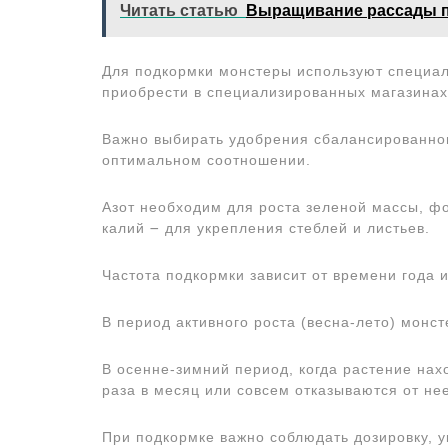
Читать статью
Выращивание рассады п
Для подкормки монстеры используют специал
приобрести в специализированных магазинах
Важно выбирать удобрения сбалансированног
оптимальном соотношении.
Азот необходим для роста зеленой массы, ф
калий ౼ для укрепления стеблей и листьев.
Частота подкормки зависит от времени года и
В период активного роста (весна-лето) монс
В осенне-зимний период, когда растение нах
раза в месяц или совсем отказываются от нее
При подкормке важно соблюдать дозировку, у