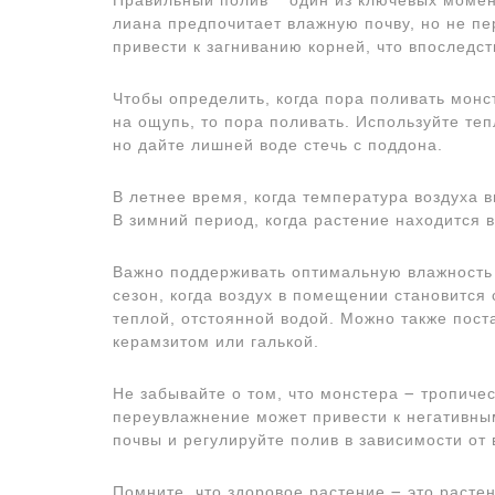
Правильный полив ⎻ один из ключевых момент
лиана предпочитает влажную почву, но не п
привести к загниванию корней, что впоследс
Чтобы определить, когда пора поливать монс
на ощупь, то пора поливать. Используйте те
но дайте лишней воде стечь с поддона.
В летнее время, когда температура воздуха 
В зимний период, когда растение находится в
Важно поддерживать оптимальную влажность 
сезон, когда воздух в помещении становится
теплой, отстоянной водой. Можно также пост
керамзитом или галькой.
Не забывайте о том, что монстера ౼ тропичес
переувлажнение может привести к негативны
почвы и регулируйте полив в зависимости от
Помните, что здоровое растение ౼ это растен