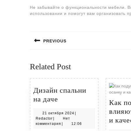
Не забывайте о функциональности мебели. В
использовании и помогут вам организовать п
Навигация
по
PREVIOUS
записям
Предыдущая
запись:
Related Post
Дизайн спальни
Дизайн
на даче
Как п
спальни
влияю
21
21 октября 2024
|
на
Redactor
октября
и каче
Redactor
|
Нет
даче
2024
комментария
|
12:06