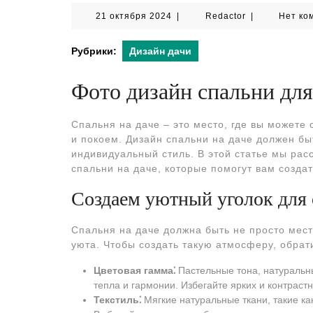
21
Redactor
21 октября 2024
|
Redactor
|
Нет ко
октября
2024
Рубрики:
Дизайн дачи
Фото дизайн спальни для
Спальня на даче – это место, где вы можете 
и покоем. Дизайн спальни на даче должен б
индивидуальный стиль. В этой статье мы рас
спальни на даче, которые помогут вам созда
Создаем уютный уголок для
Спальня на даче должна быть не просто мест
уюта. Чтобы создать такую атмосферу, обра
Цветовая гамма⁚
Пастельные тона, натуральн
тепла и гармонии. Избегайте ярких и контраст
Текстиль⁚
Мягкие натуральные ткани, такие ка