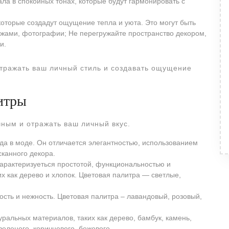
ла в спокойных тонах, которые будут гармонировать с
оторые создадут ощущение тепла и уюта. Это могут быть
ажами, фотографии; Не перегружайте пространство декором,
и.
отражать ваш личный стиль и создавать ощущение
итры
ным и отражать ваш личный вкус.
да в моде. Он отличается элегантностью, использованием
сканного декора.
арактеризуеться простотой, функциональностью и
х как дерево и хлопок. Цветовая палитра ― светлые,
ость и нежность. Цветовая палитра ‒ лавандовый, розовый,
уральных материалов, таких как дерево, бамбук, камень,
зеленого, коричневого, бежевого.