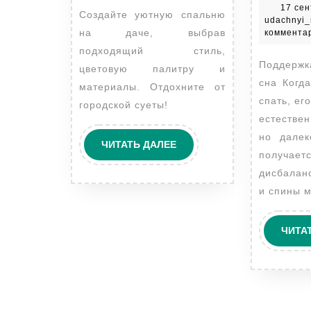
17 сен
Создайте уютную спальню
udachnyi_
на даче, выбрав
коммента
подходящий стиль,
Поддержка тела во время
цветовую палитру и
сна Когд
материалы. Отдохните от
спать, ег
городской суеты!
естестве
но далек
ЧИТАТЬ
ЧИТАТЬ ДАЛЕЕ
получае
ДАЛЕЕ
дисбалан
и спины м
ЧИТА