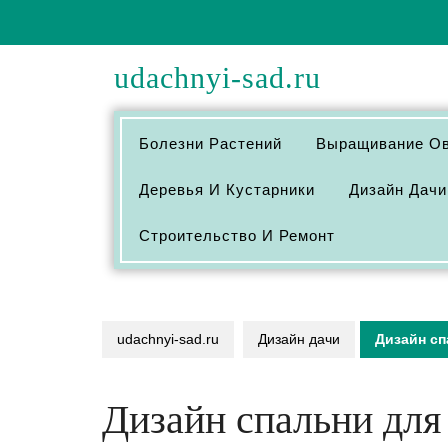
Перейти
к
содержимому
udachnyi-sad.ru
Болезни Растений
Выращивание О
Деревья И Кустарники
Дизайн Дачи
Строительство И Ремонт
udachnyi-sad.ru
Дизайн дачи
Дизайн сп
Дизайн спальни для