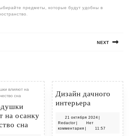
ыбирайте предметы, которые будут удобны в
ространство.
NEXT
Следующая
запись:
Дизайн дачного
Дизайн
интерьера
одушки
дачного
т на осанку
21
21 октября 2024
|
интерьера
Как
ство сна
Redactor
октября
Redactor
|
Нет
2024
комментария
|
11:57
подушки