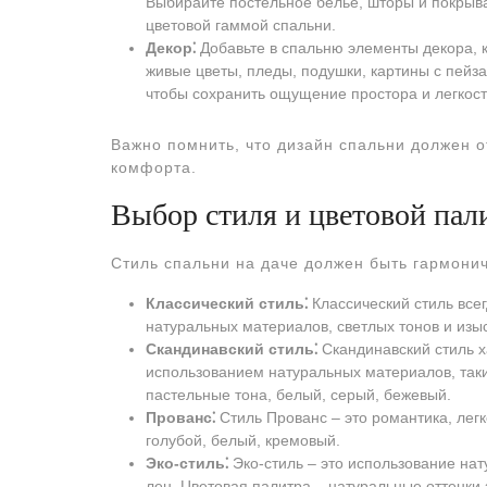
Выбирайте постельное белье, шторы и покрыва
цветовой гаммой спальни.
Декор⁚
Добавьте в спальню элементы декора, к
живые цветы, пледы, подушки, картины с пейз
чтобы сохранить ощущение простора и легкост
Важно помнить, что дизайн спальни должен 
комфорта.
Выбор стиля и цветовой пал
Стиль спальни на даче должен быть гармонич
Классический стиль⁚
Классический стиль всег
натуральных материалов, светлых тонов и изы
Скандинавский стиль⁚
Скандинавский стиль х
использованием натуральных материалов, таки
пастельные тона, белый, серый, бежевый.
Прованс⁚
Стиль Прованс ‒ это романтика, легк
голубой, белый, кремовый.
Эко-стиль⁚
Эко-стиль ‒ это использование нат
лен. Цветовая палитра ‒ натуральные оттенки 