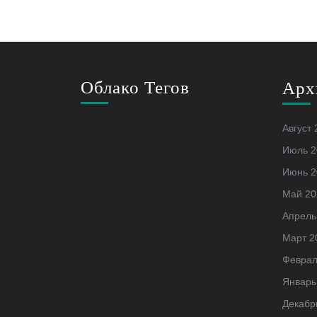
Облако Тегов
Арх
Август 
Июль 2
Июнь 2
Май 20
Апрель
Март 2
Феврал
Январь
Декабр