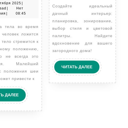
17
тября 2025
|
влияют
Создайте идеальный
udachnyi_sad
сентября
sad
|
Нет
на
2025
дачный интерьер:
рия
|
08:45
планировка, зонирование,
осанку
выбор стиля и цветовой
и
а человек ложится
палитры. Найдите
качество
о тело стремится к
вдохновение для вашего
сна
нному положению,
загородного дома!
о не всегда это
тся. Малейший
ЧИТАТЬ
ЧИТАТЬ ДАЛЕЕ
с положения шеи
ДАЛЕЕ
ожет привести к
ЧИТАТЬ
ТЬ ДАЛЕЕ
ДАЛЕЕ