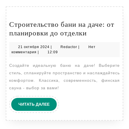
Строительство бани на даче: от
Строительст
планировки до отделки
бани
21
Redactor
21 октября 2024
|
Redactor
|
Нет
на
октября
комментария
|
12:09
даче:
2024
Создайте идеальную баню на даче! Выберите
от
стиль, спланируйте пространство и наслаждайтесь
планировки
комфортом. Классика, современность, финская
до
сауна - выбор за вами!
отделки
ЧИТАТЬ
ЧИТАТЬ ДАЛЕЕ
ДАЛЕЕ