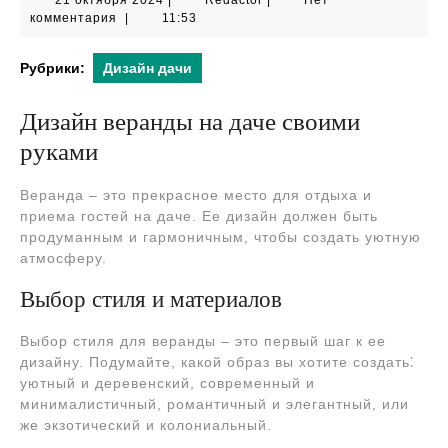
21 октября 2024
|
Redactor
|
Нет
октября
комментария
|
11:53
2024
Рубрики:
Дизайн дачи
Дизайн веранды на даче своими
руками
Веранда – это прекрасное место для отдыха и
приема гостей на даче. Ее дизайн должен быть
продуманным и гармоничным, чтобы создать уютную
атмосферу.
Выбор стиля и материалов
Выбор стиля для веранды – это первый шаг к ее
дизайну. Подумайте, какой образ вы хотите создать⁚
уютный и деревенский, современный и
минималистичный, романтичный и элегантный, или
же экзотический и колониальный.