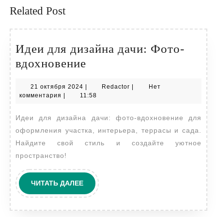
Related Post
Идеи для дизайна дачи: Фото-
Идеи
вдохновение
для
21
Redactor
21 октября 2024
|
Redactor
|
Нет
дизайна
октября
комментария
|
11:58
дачи:
2024
Идеи для дизайна дачи: фото-вдохновение для
Фото-
оформления участка, интерьера, террасы и сада.
вдохновение
Найдите свой стиль и создайте уютное
пространство!
ЧИТАТЬ
ЧИТАТЬ ДАЛЕЕ
ДАЛЕЕ