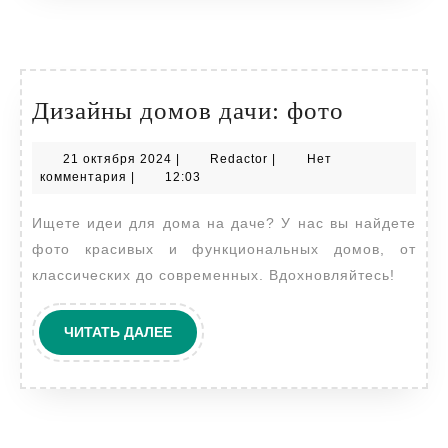
Дизайны
Дизайны домов дачи: фото
домов
21
Redactor
21 октября 2024
|
Redactor
|
Нет
дачи:
октября
комментария
|
12:03
фото
2024
Ищете идеи для дома на даче? У нас вы найдете
фото красивых и функциональных домов, от
классических до современных. Вдохновляйтесь!
ЧИТАТЬ
ЧИТАТЬ ДАЛЕЕ
ДАЛЕЕ