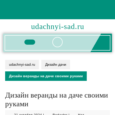
Перейти
к
содержимому
udachnyi-sad.ru
Кнопка
Открыть
udachnyi-sad.ru
Дизайн дачи
Дизайн веранды на даче своими руками
Дизайн веранды на даче своими
руками
21
Redactor