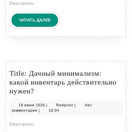
Description:
уют,
функцион
ЧИТАТЬ
ЧИТАТЬ ДАЛЕЕ
и
ДАЛЕЕ
расширен
простран
Title: Дачный минимализм:
какой инвентарь действительно
Title:
нужен?
Дачный
18
Redactor
18 июня 2026
|
Redactor
|
Нет
минимализм:
июня
комментария
|
16:04
какой
2026
Description:
инвентарь