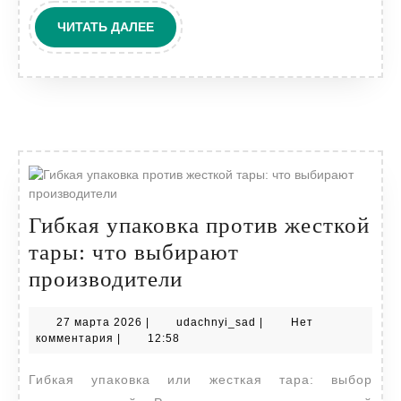
действительно
ЧИТАТЬ
ЧИТАТЬ ДАЛЕЕ
нужен?
ДАЛЕЕ
Гибкая упаковка против жесткой
тары: что выбирают
Гибкая
производители
упаковка
27
udachnyi_sad
27 марта 2026
|
udachnyi_sad
|
Нет
против
марта
комментария
|
12:58
жесткой
2026
Гибкая упаковка или жесткая тара: выбор
тары: