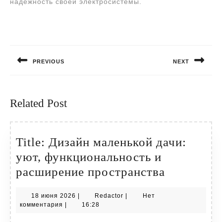
надежность своей электросистемы.
Навигация
по
PREVIOUS
NEXT
записям
Предыдущая
Следующая
запись:
запись:
Related Post
Title: Дизайн маленькой дачи:
уют, функциональность и
Title:
расширение пространства
Дизайн
18
Redactor
18 июня 2026
|
Redactor
|
Нет
маленько
июня
комментария
|
16:28
дачи:
2026