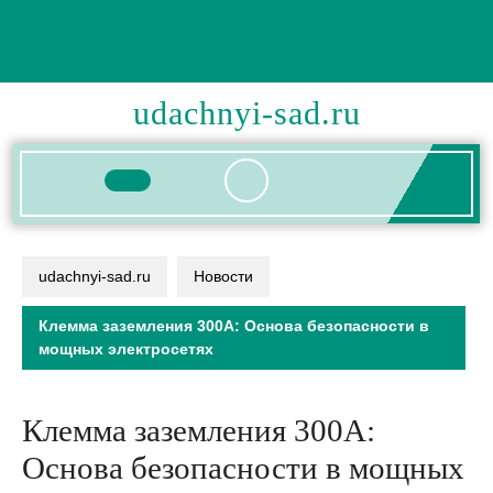
Перейти
к
содержимому
udachnyi-sad.ru
Кнопка
Открыть
udachnyi-sad.ru
Новости
Клемма заземления 300А: Основа безопасности в
мощных электросетях
Клемма заземления 300А:
Основа безопасности в мощных