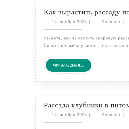
Как вырастить рассаду 
14
Red
14 октября 2024
|
Redactor
|
октября
2024
Узнайте, как вырастить здоровую рассаду помидоров, чтобы получить богатый урожай.
Советы по выбору семян, подготовке п
ЧИТАТЬ
ЧИТАТЬ ДАЛЕЕ
ДАЛЕЕ
Рассада клубники в пито
14
Red
14 октября 2024
|
Redactor
|
октября
2024