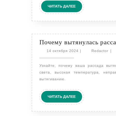
инструкция
ЧИТАТЬ
ЧИТАТЬ ДАЛЕЕ
ДАЛЕЕ
Почему вытянулась расс
14
Red
14 октября 2024
|
Redactor
|
октября
2024
Узнайте, почему ваша рассада вытянулась и как исправить ситуацию. Недостаток
света, высокая температура, непр
вытягиванию.
ЧИТАТЬ
ЧИТАТЬ ДАЛЕЕ
ДАЛЕЕ