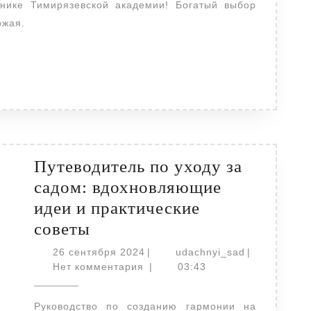
питомн
Тимиря
ожая.
академ
Путеводитель по уходу за
садом: вдохновляющие
идеи и практические
Путеводитель
советы
по
26
udachnyi_sa
26 сентября 2024
|
udachnyi_sad
|
уходу
сентября
Нет комментария
|
03:43
2024
за
Руководство по созданию гармонии на