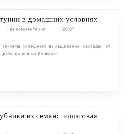
Выращива
тунии в домашних условиях
рассады
actor
Нет комментария
|
20:07
петунии
в
домашних
 цветы на вашем балконе!
условиях
убники из семян: пошаговая