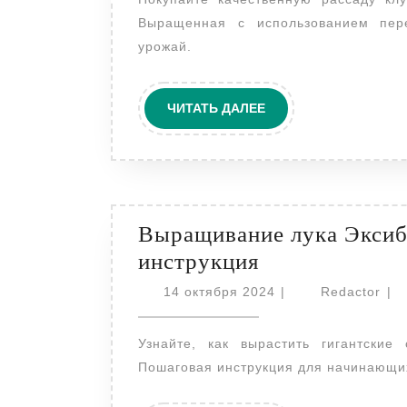
Выращенная с использованием пере
урожай.
ЧИТАТЬ
ЧИТАТЬ ДАЛЕЕ
ДАЛЕЕ
Выращивание лука Эксиб
Выращивание
инструкция
лука
14
Red
14 октября 2024
|
Redactor
|
Эксибишен
октября
2024
через
Узнайте, как вырастить гигантские сладкие луковицы Эксибишен через рассаду.
рассаду:
Пошаговая инструкция для начинающих
пошаговая