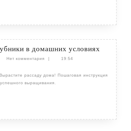
Выращив
убники в домашних условиях
рассады
actor
Нет комментария
|
19:54
клубник
в
домашни
 успешного выращивания.
условиях