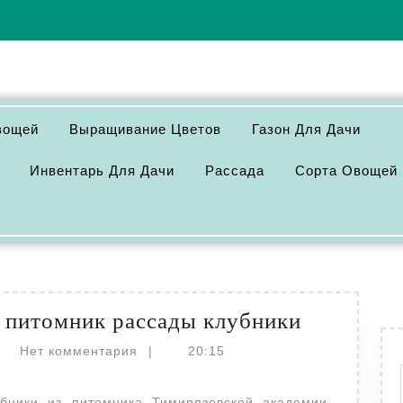
вощей
Выращивание Цветов
Газон Для Дачи
Инвентарь Для Дачи
Рассада
Сорта Овощей
Тимирязе
: питомник рассады клубники
академия
actor
Нет комментария
|
20:15
питомник
рассады