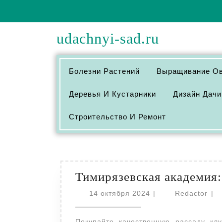
Перейти
к
содержимому
udachnyi-sad.ru
Болезни Растений
Выращивание О
Деревья И Кустарники
Дизайн Дачи
Строительство И Ремонт
Тимирязевская академия
14
Red
14 октября 2024
|
Redactor
|
октября
2024
Покупайте качественную рассаду клубники из питомника Тимирязевской академии.