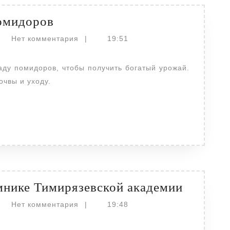
Как
помидоров
вырастить
actor
Нет комментария
|
19:51
рассаду
помидоров
очвы и уходу.
Рассада
мнике Тимирязевской академии
клубни
actor
Нет комментария
|
19:48
в