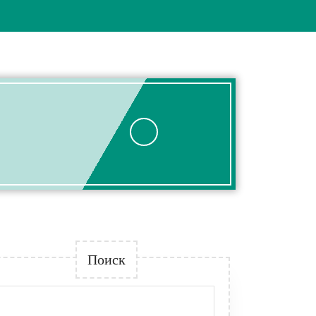
вская
Поиск
: