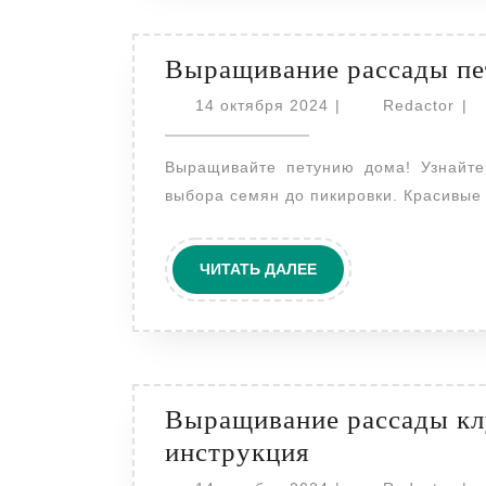
Выращивание рассады пе
14
Red
14 октября 2024
|
Redactor
|
октября
2024
Выращивайте петунию дома! Узнайте секреты успешного выращивания рассады: от
выбора семян до пикировки. Красивые
ЧИТАТЬ
ЧИТАТЬ ДАЛЕЕ
ДАЛЕЕ
Выращивание рассады кл
Выращивание
инструкция
рассады