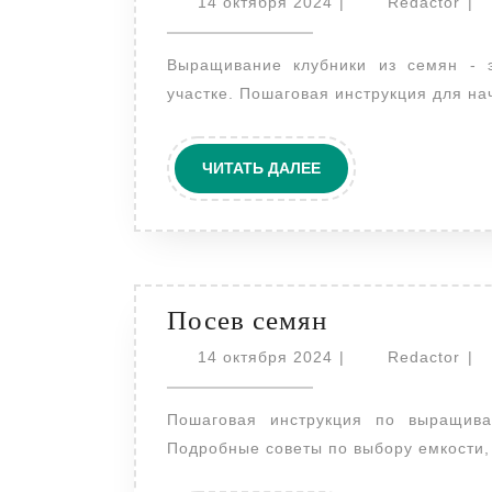
14
Red
14 октября 2024
|
Redactor
|
клубники
октября
2024
из
Выращивание клубники из семян - это просто! Получите свежие ягоды на своем
семян:
участке. Пошаговая инструкция для н
пошаговая
инструкция
ЧИТАТЬ
ЧИТАТЬ ДАЛЕЕ
ДАЛЕЕ
Посев
Посев семян
семян
14
Red
14 октября 2024
|
Redactor
|
октября
2024
Пошаговая инструкция по выращиванию рассады петунии в домашних условиях.
Подробные советы по выбору емкости,