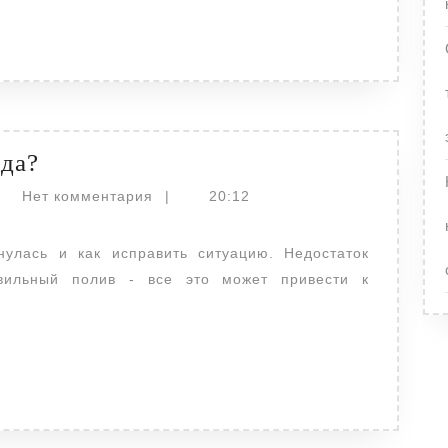
Почему
ада?
вытянулась
actor
Нет комментария
|
20:12
рассада?
авильный полив - все это может привести к