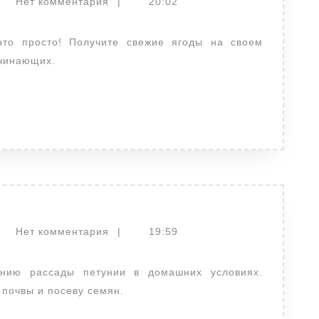
actor
Нет комментария
|
20:02
ачинающих.
actor
Нет комментария
|
19:59
 почвы и посеву семян.